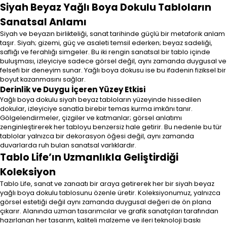
Siyah Beyaz Yağlı Boya Dokulu Tabloların
Sanatsal Anlamı
Siyah ve beyazın birlikteliği, sanat tarihinde güçlü bir metaforik anlam
taşır. Siyah; gizemi, güç ve asaleti temsil ederken; beyaz sadeliği,
saflığı ve ferahlığı simgeler. Bu iki rengin sanatsal bir tablo içinde
buluşması, izleyiciye sadece görsel değil, aynı zamanda duygusal ve
felsefi bir deneyim sunar. Yağlı boya dokusu ise bu ifadenin fiziksel bir
boyut kazanmasını sağlar.
Derinlik ve Duygu İçeren Yüzey Etkisi
Yağlı boya dokulu siyah beyaz tabloların yüzeyinde hissedilen
dokular, izleyiciye sanatla birebir temas kurma imkânı tanır.
Gölgelendirmeler, çizgiler ve katmanlar; görsel anlatımı
zenginleştirerek her tabloyu benzersiz hale getirir. Bu nedenle bu tür
tablolar yalnızca bir dekorasyon öğesi değil, aynı zamanda
duvarlarda ruh bulan sanatsal varlıklardır.
Tablo Life’ın Uzmanlıkla Geliştirdiği
Koleksiyon
Tablo Life, sanat ve zanaatı bir araya getirerek her bir siyah beyaz
yağlı boya dokulu tablosunu özenle üretir. Koleksiyonumuz, yalnızca
görsel estetiği değil aynı zamanda duygusal değeri de ön plana
çıkarır. Alanında uzman tasarımcılar ve grafik sanatçıları tarafından
hazırlanan her tasarım, kaliteli malzeme ve ileri teknoloji baskı