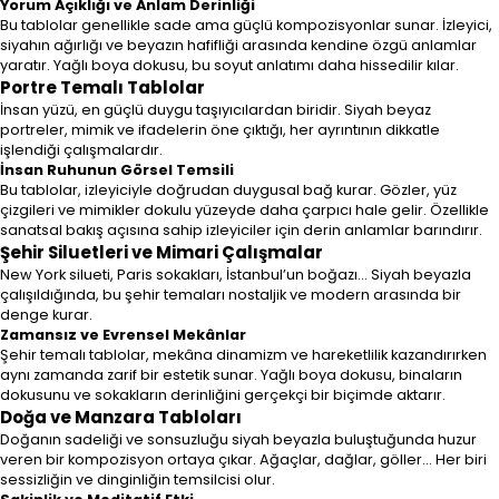
Yorum Açıklığı ve Anlam Derinliği
Bu tablolar genellikle sade ama güçlü kompozisyonlar sunar. İzleyici,
siyahın ağırlığı ve beyazın hafifliği arasında kendine özgü anlamlar
yaratır. Yağlı boya dokusu, bu soyut anlatımı daha hissedilir kılar.
Portre Temalı Tablolar
İnsan yüzü, en güçlü duygu taşıyıcılardan biridir. Siyah beyaz
portreler, mimik ve ifadelerin öne çıktığı, her ayrıntının dikkatle
işlendiği çalışmalardır.
İnsan Ruhunun Görsel Temsili
Bu tablolar, izleyiciyle doğrudan duygusal bağ kurar. Gözler, yüz
çizgileri ve mimikler dokulu yüzeyde daha çarpıcı hale gelir. Özellikle
sanatsal bakış açısına sahip izleyiciler için derin anlamlar barındırır.
Şehir Siluetleri ve Mimari Çalışmalar
New York silueti, Paris sokakları, İstanbul’un boğazı... Siyah beyazla
çalışıldığında, bu şehir temaları nostaljik ve modern arasında bir
denge kurar.
Zamansız ve Evrensel Mekânlar
Şehir temalı tablolar, mekâna dinamizm ve hareketlilik kazandırırken
aynı zamanda zarif bir estetik sunar. Yağlı boya dokusu, binaların
dokusunu ve sokakların derinliğini gerçekçi bir biçimde aktarır.
Doğa ve Manzara Tabloları
Doğanın sadeliği ve sonsuzluğu siyah beyazla buluştuğunda huzur
veren bir kompozisyon ortaya çıkar. Ağaçlar, dağlar, göller… Her biri
sessizliğin ve dinginliğin temsilcisi olur.