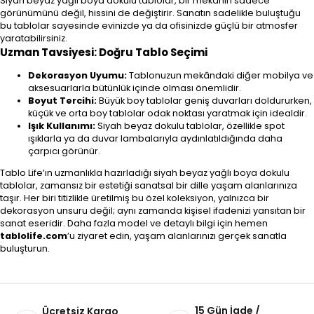
Siyah beyaz yağlı boya dokulu tablolar, bir mekânın sadece
görünümünü değil, hissini de değiştirir. Sanatın sadelikle buluştuğu
bu tablolar sayesinde evinizde ya da ofisinizde güçlü bir atmosfer
yaratabilirsiniz.
Uzman Tavsiyesi: Doğru Tablo Seçimi
Dekorasyon Uyumu:
Tablonuzun mekândaki diğer mobilya ve
aksesuarlarla bütünlük içinde olması önemlidir.
Boyut Tercihi:
Büyük boy tablolar geniş duvarları doldururken,
küçük ve orta boy tablolar odak noktası yaratmak için idealdir.
Işık Kullanımı:
Siyah beyaz dokulu tablolar, özellikle spot
ışıklarla ya da duvar lambalarıyla aydınlatıldığında daha
çarpıcı görünür.
Tablo Life’ın uzmanlıkla hazırladığı siyah beyaz yağlı boya dokulu
tablolar, zamansız bir estetiği sanatsal bir dille yaşam alanlarınıza
taşır. Her biri titizlikle üretilmiş bu özel koleksiyon, yalnızca bir
dekorasyon unsuru değil; aynı zamanda kişisel ifadenizi yansıtan bir
sanat eseridir. Daha fazla model ve detaylı bilgi için hemen
tablolife.com
’u ziyaret edin, yaşam alanlarınızı gerçek sanatla
buluşturun.
15 Gün İade /
Ücretsiz Kargo