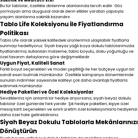
Sakinlik ve Meditatif Etki
Bu tür tablolar, özellikle dinlenme alanlarında tercih edilir. Göz
yormayan ama duygusal olarak derin etkiler yaratan yapısıyla
yaşam alanlarına sakinlik kazandırır.
Tablo Life Koleksiyonu ile Fiyatlandırma
Politikası
Tablo Life olarak yüksek kalitedeki ürünlerimizi ulaşılabilir fiyatlarla
sunmayı hedefliyoruz. Siyah beyaz yağlı boya dokulu tablolarımızda
fiyatlandırma; kullanılan malzeme, tablo boyutu, doku yoğunluğu ve
özel tasarım detaylarına göre değişmektedir.
Uygun Fiyat, Kaliteli Sanat
Farklı boyut seçenekleri ve model çeşitliliği ile her bütçeye uygun bir
sanat eseri bulmak mümkündür. Özellikle kampanya dönemlerinde
sunulan indirimler sayesinde kaliteyi çok daha avantajlı fiyatlarla
edinmek mümkündür.
Hediye Paketleri ve Özel Koleksiyonlar
Sevdikleriniz için anlamlı bir hediye arıyorsanız, siyah beyaz dokulu
tablolar özel günlerde fark yaratır. Şık hediye paketleri, kişiye özel
mesaj kartı seçenekleri ve sınırlı üretim özel koleksiyonlarla hediyenizi
daha özel hale getirebilirsiniz.
Siyah Beyaz Dokulu Tablolarla Mekânlarınızı
Dönüştürün