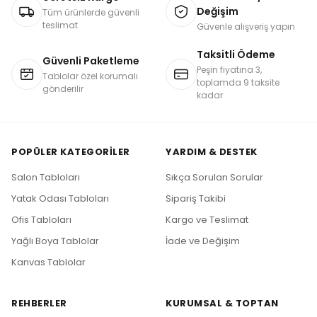
Değişim
Tüm ürünlerde güvenli
teslimat
Güvenle alışveriş yapın
Taksitli Ödeme
Güvenli Paketleme
Peşin fiyatına 3,
Tablolar özel korumalı
toplamda 9 taksite
gönderilir
kadar
POPÜLER KATEGORILER
YARDIM & DESTEK
Salon Tabloları
Sıkça Sorulan Sorular
Yatak Odası Tabloları
Sipariş Takibi
Ofis Tabloları
Kargo ve Teslimat
Yağlı Boya Tablolar
İade ve Değişim
Kanvas Tablolar
REHBERLER
KURUMSAL & TOPTAN