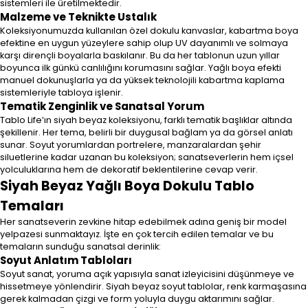
sistemleri ile üretilmektedir.
Malzeme ve Teknikte Ustalık
Koleksiyonumuzda kullanılan özel dokulu kanvaslar, kabartma boya
efektine en uygun yüzeylere sahip olup UV dayanımlı ve solmaya
karşı dirençli boyalarla baskılanır. Bu da her tablonun uzun yıllar
boyunca ilk günkü canlılığını korumasını sağlar. Yağlı boya efekti
manuel dokunuşlarla ya da yüksek teknolojili kabartma kaplama
sistemleriyle tabloya işlenir.
Tematik Zenginlik ve Sanatsal Yorum
Tablo Life’ın siyah beyaz koleksiyonu, farklı tematik başlıklar altında
şekillenir. Her tema, belirli bir duygusal bağlam ya da görsel anlatı
sunar. Soyut yorumlardan portrelere, manzaralardan şehir
siluetlerine kadar uzanan bu koleksiyon; sanatseverlerin hem içsel
yolculuklarına hem de dekoratif beklentilerine cevap verir.
Siyah Beyaz Yağlı Boya Dokulu Tablo
Temaları
Her sanatseverin zevkine hitap edebilmek adına geniş bir model
yelpazesi sunmaktayız. İşte en çok tercih edilen temalar ve bu
temaların sunduğu sanatsal derinlik:
Soyut Anlatım Tabloları
Soyut sanat, yoruma açık yapısıyla sanat izleyicisini düşünmeye ve
hissetmeye yönlendirir. Siyah beyaz soyut tablolar, renk karmaşasına
gerek kalmadan çizgi ve form yoluyla duygu aktarımını sağlar.