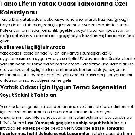
Tablo Life’ın Yatak Odası Tablolarına Özel
Koleksiyonu
Tablo Life, yatak odası dekorasyonuna özel olarak hazırladığı yağlı
boya dokulu tabloları, zarif çizgiler ve huzur veren temalarla sunar.
Koleksiyonlarımızda, romantik çiçekler, soyut huzur kompozisyonları,
doğa detayları ve pastel renk geçişleriyle hazırlanmış tasarımlar öne
çıkar.
Kalite ve El İşçiliği Bir Arada
Yatak odası tablolarında kullanılan kanvas kumaşlar, doku
uygulamasına en uygun yapıya sahiptir. UV dayanımlı mürekkepler ile
yapılan baskılar zamanla solma yapmaz. Kabartma uygulamaları ise
atölyemizde el işçiliği ile tamamlanarak, her bir tabloya özgünlük
kazandırılır. Bu sayede her eser, yalnızca bir baskı değil, duygusal bir
anlatı sunan sanat objesi hâline gelir.
Yatak Odası İçin Uygun Tema Seçenekleri
Soyut Sakinlik Tabloları
Yatak odaları, günün stresinden arınmak ve zihinsel olarak dinlenmek
için en özel alanlardır. Bu alanlarda kullanılan dekorasyon
unsurlarının, özellikle sanat eserlerinin sakinleştirici bir etki yaratması
büyük önem taşır.
Yumuşak geçişlere sahip soyut tablolar
, bu
ihtiyaca en estetik şekilde cevap verir. Özellikle
pastel tonlarla
hazırlanmış, hafif dokulu soyut tasarımlar
, yatak odasında hem