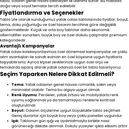
tablo, odanın genel hissini belirleyen ilk izlenimi sunar. Bu noktada
doğa veya soyut temalar tercih edilebilir.
Fiyatlandırma ve Seçenekler
Tablo Life olarak sunduğumuz yatak odası tablolarında fiyatlar; boyut,
tema, doku yoğunluğu ve özel tasarım tercihine göre değişiklik
göstermektedir. Küçük ve orta boy tablolar daha ekonomik
alternatifler sunarken, büyük boy ve özel dokulu çalışmalar premium
kategoridedir.
Avantajlı Kampanyalar
Yatak odası koleksiyonlarımıza özel dönemsel kampanyalar ve çoklu
alım avantajları ile sanatı evinizin en özel köşesine uygun fiyatlarla
taşıyabilirsiniz. Ayrıca kişisel zevklerinize uygun özel ölçü ve
temalarda sipariş alarak yatak odanıza özel bir tablo tasarlıyoruz.
Seçim Yaparken Nelere Dikkat Edilmeli?
Tema:
Yatak odasının genel havası romantik, sakin veya
minimalist olabilir. Tema bu algıya uygun olmalı.
Renk Uyumu:
Perdeler, yatak örtüsü ve mobilyalarla renk
uyumu sağlanmalı ya da tamamlayıcı renklerle kontrast
oluşturulmalı.
Boyut:
Odanın ölçülerine uygun büyüklükte tablo seçilmeli.
Geniş duvarlar için büyük boy veya çoklu paneller uygundur.
Işık:
Tablonun gün ışığı ve aydınlatmayla birlikte nasıl
görüneceği dikkate alınmalı. Dokulu yüzeyler ışıkla etkisini artırır.