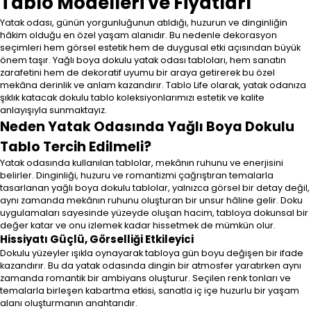
Tablo Modelleri ve Fiyatları
Yatak odası, günün yorgunluğunun atıldığı, huzurun ve dinginliğin
hâkim olduğu en özel yaşam alanıdır. Bu nedenle dekorasyon
seçimleri hem görsel estetik hem de duygusal etki açısından büyük
önem taşır. Yağlı boya dokulu yatak odası tabloları, hem sanatın
zarafetini hem de dekoratif uyumu bir araya getirerek bu özel
mekâna derinlik ve anlam kazandırır. Tablo Life olarak, yatak odanıza
şıklık katacak dokulu tablo koleksiyonlarımızı estetik ve kalite
anlayışıyla sunmaktayız.
Neden Yatak Odasında Yağlı Boya Dokulu
Tablo Tercih Edilmeli?
Yatak odasında kullanılan tablolar, mekânın ruhunu ve enerjisini
belirler. Dinginliği, huzuru ve romantizmi çağrıştıran temalarla
tasarlanan yağlı boya dokulu tablolar, yalnızca görsel bir detay değil,
aynı zamanda mekânın ruhunu oluşturan bir unsur hâline gelir. Doku
uygulamaları sayesinde yüzeyde oluşan hacim, tabloya dokunsal bir
değer katar ve onu izlemek kadar hissetmek de mümkün olur.
Hissiyatı Güçlü, Görselliği Etkileyici
Dokulu yüzeyler ışıkla oynayarak tabloya gün boyu değişen bir ifade
kazandırır. Bu da yatak odasında dingin bir atmosfer yaratırken aynı
zamanda romantik bir ambiyans oluşturur. Seçilen renk tonları ve
temalarla birleşen kabartma etkisi, sanatla iç içe huzurlu bir yaşam
alanı oluşturmanın anahtarıdır.