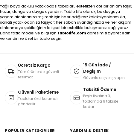
Yağlı boya dokulu yatak odası tabloları, estetikten öte bir anlam taşır;
huzur, denge ve duygu uyandırır. Tablo Life olarak, bu duyguyu
yaşam alanlarınıza taşımak için hazırladığımız koleksiyonlarımızla,
sanatı yatak odanıza taşıyor; her sabah uyandığınızda ve her akşam
dinlenmeye çekildiğinizde içsel bir estetikle buluşmanızı sağlıyoruz.
Daha fazla model ve bilgi için
tablolife.com
adresimizi ziyaret edin
ve kendinize özel bir tablo seçin.
15 Gün İade /
Ücretsiz Kargo
Değişim
Tüm ürünlerde güvenli
teslimat
Güvenle alışveriş yapın
Taksitli Ödeme
Güvenli Paketleme
Peşin fiyatına 3,
Tablolar özel korumalı
toplamda 9 taksite
gönderilir
kadar
POPÜLER KATEGORILER
YARDIM & DESTEK