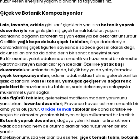
huzur veren enerjisini yaşam alanlarınıza taşıyabilirsiniz.
Çiçek ve Botanik Kompozisyonlar
Lale
,
lavanta
,
orkide
gibi zarif çiçeklerin yanı sıra
botanik yaprak
desenleriyle
zenginleştirilmiş çiçek temalı tablolar, yaşam
alanlarına doğanın zarafetini taşıyan etkileyici bir dekoratif unsurdur.
Özellikle
yağlı boya dokulu çiçek tabloları
, fırça darbeleriyle
canlandırılmış çiçek figürleri sayesinde sadece görsel olarak değil,
dokunsal anlamda da daha derin bir sanat deneyimi sunar.
Bu tür eserler, yatak odalarında romantik ve huzur verici bir atmosfer
yaratmak isteyen kullanıcılar için idealdir. Özellikle
yatak başı
duvarında
konumlandırıldığında, büyük boy ya da yatay formdaki
çiçek kompozisyonları
, odanın odak noktası haline gelerek zarif bir
şıklık kazandırır.
Pastel tonlar
,
yumuşak geçişler
ve
doğal renk
paletleri
ile hazırlanan bu tablolar, sade dekorasyon anlayışıyla
mükemmel uyum sağlar.
Lale figürlü tablolar
, geleneksel motiflerin modern yorumunu
yansıtırken;
lavanta desenleri
, Provence havası estiren romantik bir
ambiyans oluşturur.
Orkide temalı
tablolar
ise daha sofistike ve
seçkin bir atmosfer yaratmak isteyenler için mükemmel bir tercihtir.
Botanik yaprak desenleri
, doğaya yakınlık hissini artırarak hem
yatak odasında hem de oturma alanlarında huzur veren bir etki
yaratır.
Koleksiyonumuzda yer alan bu eserler;
çiçek temalı tablo
,
botanik