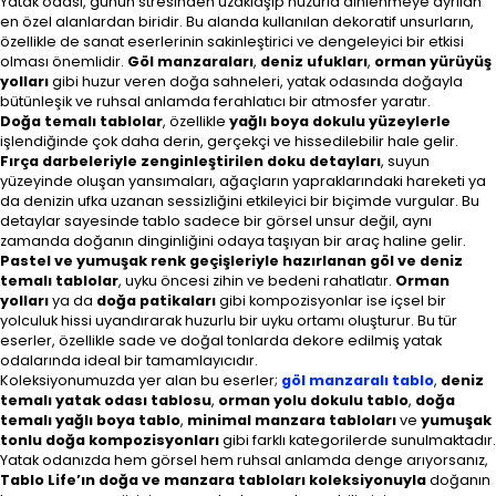
Yatak odası, günün stresinden uzaklaşıp huzurla dinlenmeye ayrılan
en özel alanlardan biridir. Bu alanda kullanılan dekoratif unsurların,
özellikle de sanat eserlerinin sakinleştirici ve dengeleyici bir etkisi
olması önemlidir.
Göl manzaraları
,
deniz ufukları
,
orman yürüyüş
yolları
gibi huzur veren doğa sahneleri, yatak odasında doğayla
bütünleşik ve ruhsal anlamda ferahlatıcı bir atmosfer yaratır.
Doğa temalı tablolar
, özellikle
yağlı boya dokulu yüzeylerle
işlendiğinde çok daha derin, gerçekçi ve hissedilebilir hale gelir.
Fırça darbeleriyle zenginleştirilen doku detayları
, suyun
yüzeyinde oluşan yansımaları, ağaçların yapraklarındaki hareketi ya
da denizin ufka uzanan sessizliğini etkileyici bir biçimde vurgular. Bu
detaylar sayesinde tablo sadece bir görsel unsur değil, aynı
zamanda doğanın dinginliğini odaya taşıyan bir araç haline gelir.
Pastel ve yumuşak renk geçişleriyle hazırlanan göl ve deniz
temalı tablolar
, uyku öncesi zihin ve bedeni rahatlatır.
Orman
yolları
ya da
doğa patikaları
gibi kompozisyonlar ise içsel bir
yolculuk hissi uyandırarak huzurlu bir uyku ortamı oluşturur. Bu tür
eserler, özellikle sade ve doğal tonlarda dekore edilmiş yatak
odalarında ideal bir tamamlayıcıdır.
Koleksiyonumuzda yer alan bu eserler;
göl manzaralı tablo
,
deniz
temalı yatak odası tablosu
,
orman yolu dokulu tablo
,
doğa
temalı yağlı boya tablo
,
minimal manzara tabloları
ve
yumuşak
tonlu doğa kompozisyonları
gibi farklı kategorilerde sunulmaktadır.
Yatak odanızda hem görsel hem ruhsal anlamda denge arıyorsanız,
Tablo Life’ın doğa ve manzara tabloları koleksiyonuyla
doğanın