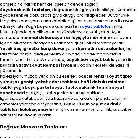
görsel bir dinginlik hem de içsel bir denge sağlar.
Soyut sakinlik tabloları
, doğrudan bir figür ya da hikâye sunmaktan
ziyade renk ve doku aracılığıyla duygulara hitap eder. Bu yönüyle
izleyiciye kendi yorumunu katabileceği bir alan tanır ve meditasyon
etkisi yaratır.
Yağlı boya dokulu pastel
soyut tablolar
, ışıkla
buluştuğunda derinlik kazanan yüzeyleriyle dikkat çeker. Aynı
zamanda
minimal dekorasyon anlayışıyla
mükemmel bir uyum
içinde olur; fazla detaydan uzak ama güçlü bir atmosfer yaratır.
Yatak başlığı üstü
,
karşı duvar
ya da
komodin üstü alanlar
, bu
tarz tablolar için ideal yerleşim alanlarıdır. Sade mobilyalarla
tamamlanan bir yatak odasında,
büyük boy soyut tablo
ya da
iki
parçalı yatay soyut kompozisyonlar
, odanın estetik dengesini
güçlendirir.
Koleksiyonumuzda yer alan bu eserler;
pastel renkli soyut tablo
,
yumuşak geçişli yatak odası tablosu
,
hafif dokulu minimal
tablo
,
yağlı boya pastel soyut tablo
,
sakinlik temalı soyut
sanat eseri
gibi çeşitli kategorilerde sunulmaktadır.
Eğer siz de yatak odanızda huzuru ve zarafeti ön planda tutan bir
atmosfer yaratmak istiyorsanız,
Tablo Life’ın soyut sakinlik
tabloları koleksiyonuyla
tanışın ve mekanınıza derinlik, sadelik ve
sanatsal bir dokunuş katın.
Doğa ve Manzara Tabloları