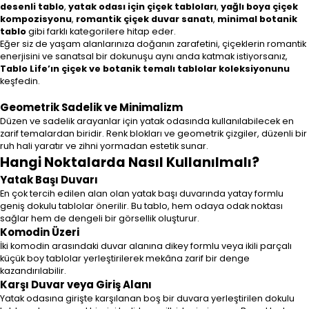
desenli tablo
,
yatak odası için çiçek tabloları
,
yağlı boya çiçek
kompozisyonu
,
romantik çiçek duvar sanatı
,
minimal botanik
tablo
gibi farklı kategorilere hitap eder.
Eğer siz de yaşam alanlarınıza doğanın zarafetini, çiçeklerin romantik
enerjisini ve sanatsal bir dokunuşu aynı anda katmak istiyorsanız,
Tablo Life’ın çiçek ve botanik temalı tablolar koleksiyonunu
keşfedin.
Geometrik Sadelik ve Minimalizm
Düzen ve sadelik arayanlar için yatak odasında kullanılabilecek en
zarif temalardan biridir. Renk blokları ve geometrik çizgiler, düzenli bir
ruh hali yaratır ve zihni yormadan estetik sunar.
Hangi Noktalarda Nasıl Kullanılmalı?
Yatak Başı Duvarı
En çok tercih edilen alan olan yatak başı duvarında yatay formlu
geniş dokulu tablolar önerilir. Bu tablo, hem odaya odak noktası
sağlar hem de dengeli bir görsellik oluşturur.
Komodin Üzeri
İki komodin arasındaki duvar alanına dikey formlu veya ikili parçalı
küçük boy tablolar yerleştirilerek mekâna zarif bir denge
kazandırılabilir.
Karşı Duvar veya Giriş Alanı
Yatak odasına girişte karşılanan boş bir duvara yerleştirilen dokulu