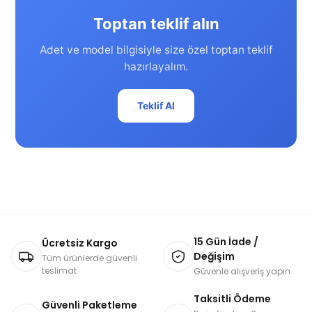
Toptan teklif alın
Adet ve model bilgisiyle size özel toptan teklif
hazırlayalım.
Teklif Al
15 Gün İade /
Ücretsiz Kargo
Değişim
Tüm ürünlerde güvenli
teslimat
Güvenle alışveriş yapın
Taksitli Ödeme
Güvenli Paketleme