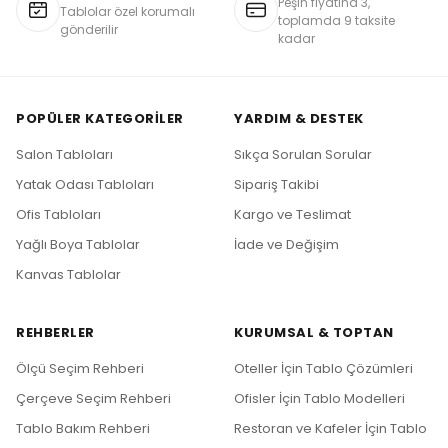
Peşin fiyatına 3,
Tablolar özel korumalı
toplamda 9 taksite
gönderilir
kadar
POPÜLER KATEGORILER
YARDIM & DESTEK
Salon Tabloları
Sıkça Sorulan Sorular
Yatak Odası Tabloları
Sipariş Takibi
Ofis Tabloları
Kargo ve Teslimat
Yağlı Boya Tablolar
İade ve Değişim
Kanvas Tablolar
REHBERLER
KURUMSAL & TOPTAN
Ölçü Seçim Rehberi
Oteller İçin Tablo Çözümleri
Çerçeve Seçim Rehberi
Ofisler İçin Tablo Modelleri
Tablo Bakım Rehberi
Restoran ve Kafeler İçin Tablo