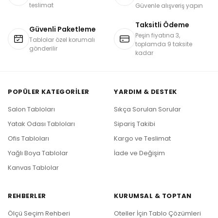
teslimat
Güvenle alışveriş yapın
Taksitli Ödeme
Güvenli Paketleme
Peşin fiyatına 3,
Tablolar özel korumalı
toplamda 9 taksite
gönderilir
kadar
POPÜLER KATEGORILER
YARDIM & DESTEK
Salon Tabloları
Sıkça Sorulan Sorular
Yatak Odası Tabloları
Sipariş Takibi
Ofis Tabloları
Kargo ve Teslimat
Yağlı Boya Tablolar
İade ve Değişim
Kanvas Tablolar
REHBERLER
KURUMSAL & TOPTAN
Ölçü Seçim Rehberi
Oteller İçin Tablo Çözümleri