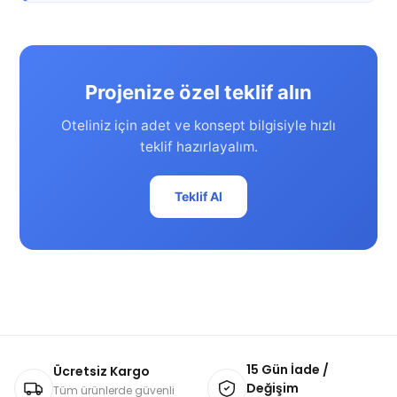
Projenize özel teklif alın
Oteliniz için adet ve konsept bilgisiyle hızlı
teklif hazırlayalım.
Teklif Al
15 Gün İade /
Ücretsiz Kargo
Değişim
Tüm ürünlerde güvenli