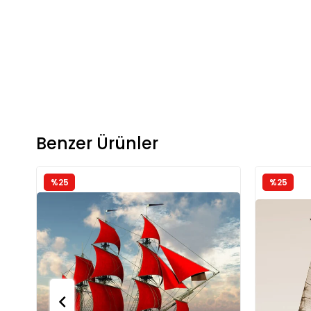
Benzer Ürünler
%25
%25