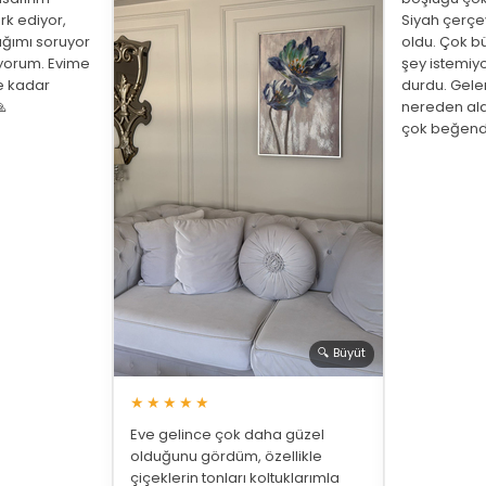
rk ediyor,
Siyah çerç
ığımı soruyor
oldu. Çok bü
üyorum. Evime
şey istemiy
ne kadar
durdu. Gelen

nereden ald
çok beğend
🔍 Büyüt
★★★★★
Eve gelince çok daha güzel
olduğunu gördüm, özellikle
çiçeklerin tonları koltuklarımla