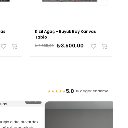
vas
Kızıl Ağaç - Büyük Boy Kanvas
G
Tablo
₺3.500,00
₺4.655,00
₺
5.0
★★★★★
· 16 değerlendirme
🔍 Büyüt
 için aldık, duvardaki
 güzel tamamladı.