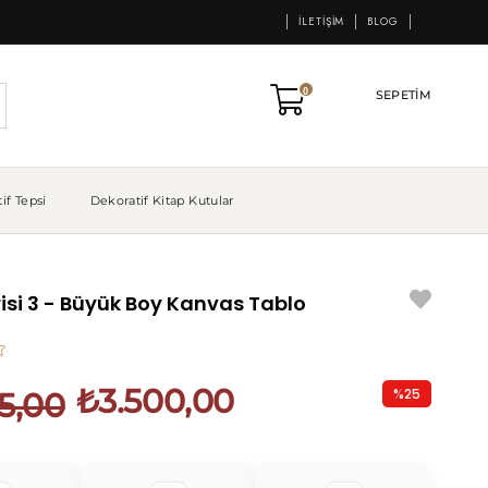
İLETIŞIM
BLOG
0
SEPETIM
if Tepsi
Dekoratif Kitap Kutular
isi 3 - Büyük Boy Kanvas Tablo
₺3.500,00
%
25
5,00
İndirim