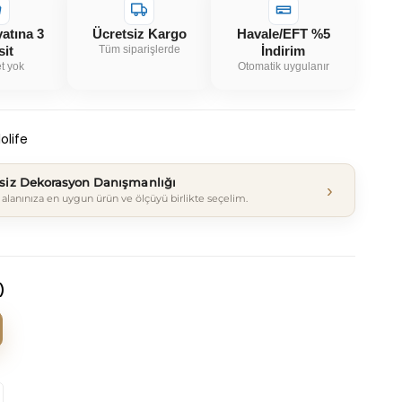
yatına 3
Ücretsiz Kargo
Havale/EFT %5
sit
Tüm siparişlerde
İndirim
t yok
Otomatik uygulanır
olife
tsiz Dekorasyon Danışmanlığı
›
alanınıza en uygun ürün ve ölçüyü birlikte seçelim.
)