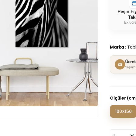
Peşin Fi
Tak
Ek ücre
Marka
:
Tabl
Ücre
Yaşam 
Ölçüler (cm
100X150