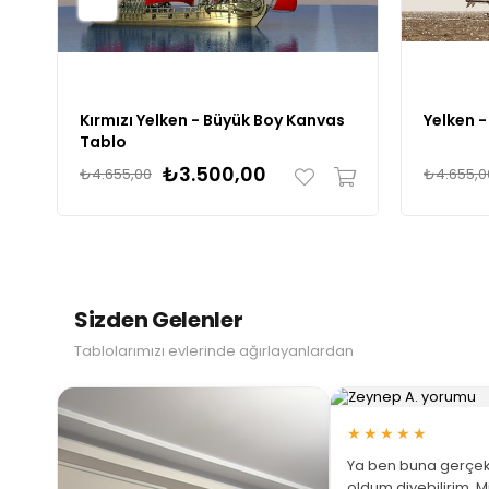
Kırmızı Yelken - Büyük Boy Kanvas
Yelken 
Tablo
₺3.500,00
₺4.655,00
₺4.655,0
Sizden Gelenler
Tablolarımızı evlerinde ağırlayanlardan
★★★★★
Ya ben buna gerçek
oldum diyebilirim. M