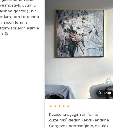
eve masayla uyumlu
yük ve gösterişli bir
ordum, tam kararında
★
 misafirlerimiz
ığımı soruyor, eşimle
Arka
ik 😊
beni
de a
bekl
saat
🔍 Büyüt
★★★★★
Kutusunu açtığım an "of ne
güzelmiş" dedim kendi kendime.
Çerçevesi sapasağlam, en ufak