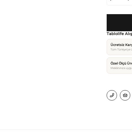
Tablolife Alı
Ücretsiz Ka
Tüm Türkiye’ye ü
Özel Ölçü Ür
Mekânınıza uygu