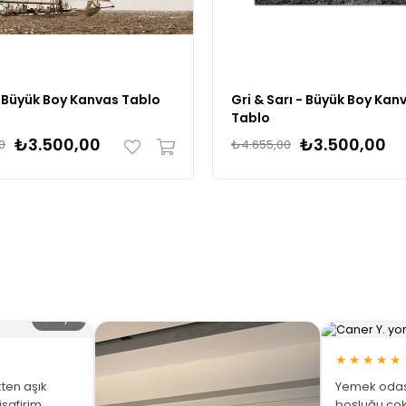
- Büyük Boy Kanvas Tablo
Gri & Sarı - Büyük Boy Kan
Tablo
₺3.500,00
₺3.500,00
0
₺4.655,00
🔍 Büyüt
★★★★★
ten aşık
Yemek odası
isafirim
boşluğu çok