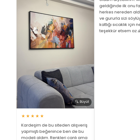
geldiğinde ilk onu fa
herkes nereden ald
ve gururla sizi söyl
 Büyüt
kattığı sıcaklık için 
teşekkür etsem az 
ariş
ştim
üphem
a bir
 gözüm
🔍 Büyüt
★★★★★
Kardeşim de bu siteden alışveriş
yapmıştı beğenince ben de bu
modeli aldım. Renkleri canlı ama