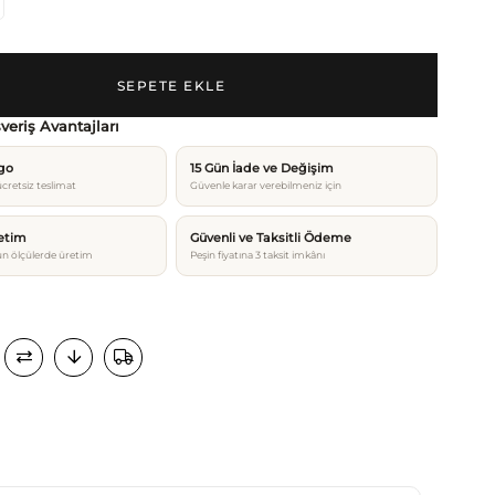
şveriş Avantajları
rgo
15 Gün İade ve Değişim
cretsiz teslimat
Güvenle karar verebilmeniz için
etim
Güvenli ve Taksitli Ödeme
n ölçülerde üretim
Peşin fiyatına 3 taksit imkânı