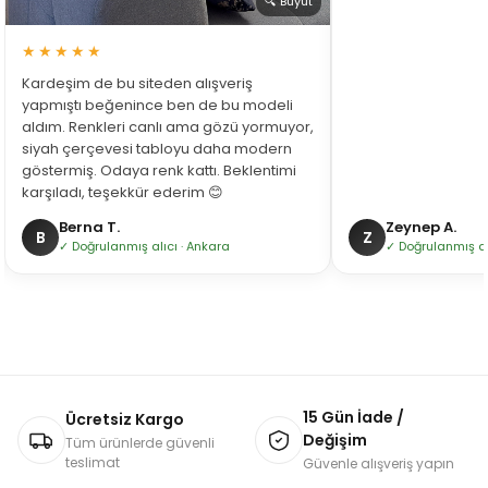
🔍 Büyüt
★★★★★
Kardeşim de bu siteden alışveriş
yapmıştı beğenince ben de bu modeli
aldım. Renkleri canlı ama gözü yormuyor,
siyah çerçevesi tabloyu daha modern
göstermiş. Odaya renk kattı. Beklentimi
karşıladı, teşekkür ederim 😊
Berna T.
Zeynep A.
B
Z
✓ Doğrulanmış alıcı · Ankara
✓ Doğrulanmış alı
15 Gün İade /
Ücretsiz Kargo
Değişim
Tüm ürünlerde güvenli
teslimat
Güvenle alışveriş yapın