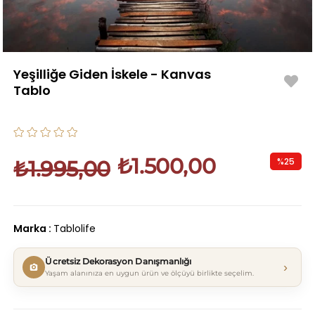
Yeşilliğe Giden İskele - Kanvas
Tablo
₺1.500,00
%
25
₺1.995,00
İndirim
Marka
:
Tablolife
Ücretsiz Dekorasyon Danışmanlığı
›
Yaşam alanınıza en uygun ürün ve ölçüyü birlikte seçelim.