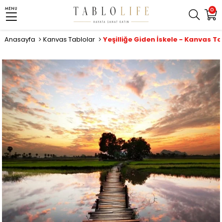
MENU
0
Anasayfa
Kanvas Tablolar
Yeşilliğe Giden İskele - Kanvas T