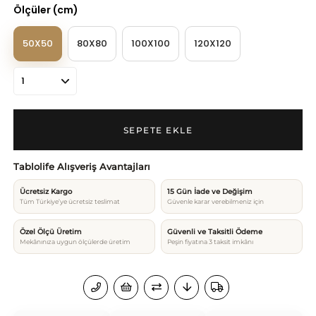
Ölçüler (cm)
50X50
80X80
100X100
120X120
Tablolife Alışveriş Avantajları
Ücretsiz Kargo
15 Gün İade ve Değişim
Tüm Türkiye’ye ücretsiz teslimat
Güvenle karar verebilmeniz için
Özel Ölçü Üretim
Güvenli ve Taksitli Ödeme
Mekânınıza uygun ölçülerde üretim
Peşin fiyatına 3 taksit imkânı