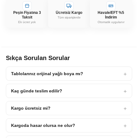
Peşin Fiyatına 3
Ücretsiz Kargo
Havale/EFT %5
Taksit
İndirim
Tüm siparişlerde
Ek ücret yok
Otomatik uygulanır
Sıkça Sorulan Sorular
Tablolarınız orijinal yağlı boya mı?
Kaç günde teslim edilir?
Kargo ücretsiz mi?
Kargoda hasar olursa ne olur?