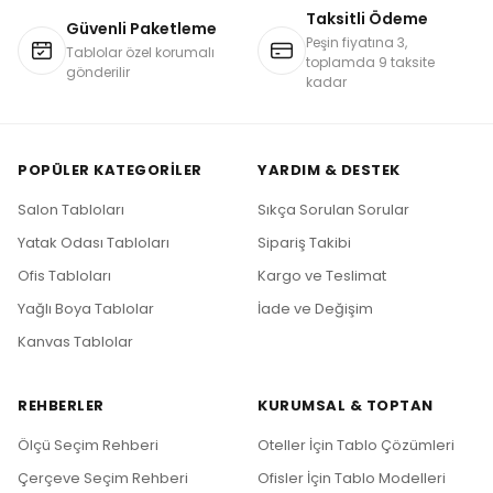
Taksitli Ödeme
Güvenli Paketleme
Peşin fiyatına 3,
Tablolar özel korumalı
toplamda 9 taksite
gönderilir
kadar
POPÜLER KATEGORILER
YARDIM & DESTEK
Salon Tabloları
Sıkça Sorulan Sorular
Yatak Odası Tabloları
Sipariş Takibi
Ofis Tabloları
Kargo ve Teslimat
Yağlı Boya Tablolar
İade ve Değişim
Kanvas Tablolar
REHBERLER
KURUMSAL & TOPTAN
Ölçü Seçim Rehberi
Oteller İçin Tablo Çözümleri
Çerçeve Seçim Rehberi
Ofisler İçin Tablo Modelleri