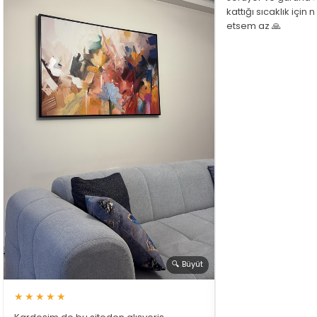
kattığı sıcaklık için
etsem az 🙏
🔍 Büyüt
★★★★★