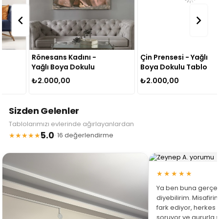
Rönesans Kadını -
Çin Prensesi - Yağlı
Yağlı Boya Dokulu
Boya Dokulu Tablo
Tablo
₺2.000,00
₺2.000,00
Sizden Gelenler
Tablolarımızı evlerinde ağırlayanlardan
5.0
★★★★★
· 16 değerlendirme
★★★★★
Ya ben buna gerçe
diyebilirim. Misafir
fark ediyor, herkes
soruyor ve gururla 