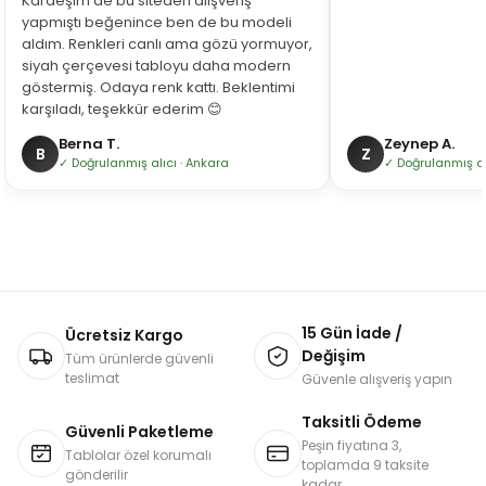
Kardeşim de bu siteden alışveriş
yapmıştı beğenince ben de bu modeli
aldım. Renkleri canlı ama gözü yormuyor,
siyah çerçevesi tabloyu daha modern
göstermiş. Odaya renk kattı. Beklentimi
karşıladı, teşekkür ederim 😊
Berna T.
Zeynep A.
B
Z
✓ Doğrulanmış alıcı · Ankara
✓ Doğrulanmış alı
15 Gün İade /
Ücretsiz Kargo
Değişim
Tüm ürünlerde güvenli
teslimat
Güvenle alışveriş yapın
Taksitli Ödeme
Güvenli Paketleme
Peşin fiyatına 3,
Tablolar özel korumalı
toplamda 9 taksite
gönderilir
kadar