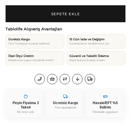
Tablolife Alışveriş Avantajları
Ücretsiz Kargo
15 Gün İade ve Değişim
Tüm Türkiye’ye ücretsiz teslimat
Güvenle karar verebilmeniz için
Özel Ölçü Üretim
Güvenli ve Taksitli Ödeme
Mekânınıza uygun ölçülerde üretim
Peşin fiyatına 3 taksit imkânı
Peşin Fiyatına 3
Ücretsiz Kargo
Havale/EFT %5
Taksit
İndirim
Tüm siparişlerde
Ek ücret yok
Otomatik uygulanır