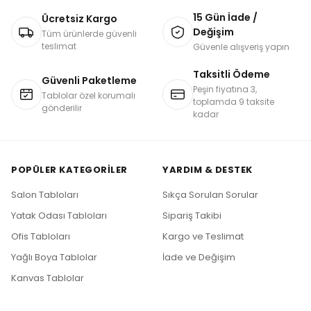
15 Gün İade /
Ücretsiz Kargo
Değişim
Tüm ürünlerde güvenli
teslimat
Güvenle alışveriş yapın
Taksitli Ödeme
Güvenli Paketleme
Peşin fiyatına 3,
Tablolar özel korumalı
toplamda 9 taksite
gönderilir
kadar
POPÜLER KATEGORILER
YARDIM & DESTEK
Salon Tabloları
Sıkça Sorulan Sorular
Yatak Odası Tabloları
Sipariş Takibi
Ofis Tabloları
Kargo ve Teslimat
Yağlı Boya Tablolar
İade ve Değişim
Kanvas Tablolar