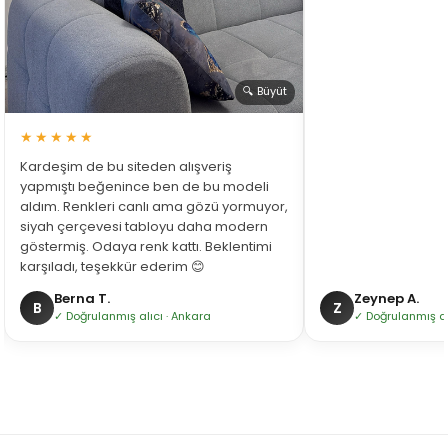
🔍 Büyüt
★★★★★
Kardeşim de bu siteden alışveriş
yapmıştı beğenince ben de bu modeli
aldım. Renkleri canlı ama gözü yormuyor,
siyah çerçevesi tabloyu daha modern
göstermiş. Odaya renk kattı. Beklentimi
karşıladı, teşekkür ederim 😊
Berna T.
Zeynep A.
B
Z
✓ Doğrulanmış alıcı · Ankara
✓ Doğrulanmış alı