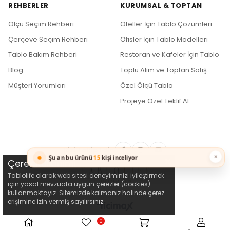
REHBERLER
KURUMSAL & TOPTAN
Ölçü Seçim Rehberi
Oteller İçin Tablo Çözümleri
Çerçeve Seçim Rehberi
Ofisler İçin Tablo Modelleri
Tablo Bakım Rehberi
Restoran ve Kafeler İçin Tablo
Blog
Toplu Alım ve Toptan Satış
Müşteri Yorumları
Özel Ölçü Tablo
Projeye Özel Teklif Al
Bizi Takip Edin
×
Şu an bu ürünü
15
kişi inceliyor
Çerez Kullanımı
Tablolife olarak web sitesi deneyiminizi iyileştirmek
için yasal mevzuata uygun çerezler (cookies)
kullanmaktayız. Sitemizde kalmanız halinde çerez
erişimine izin vermiş sayılırsınız.
0