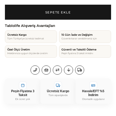
Tablolife Alışveriş Avantajları
Ücretsiz Kargo
15 Gün İade ve Değişim
Tüm Türkiye’ye ücretsiz teslimat
Güvenle karar verebilmeniz için
Özel Ölçü Üretim
Güvenli ve Taksitli Ödeme
Mekânınıza uygun ölçülerde üretim
Peşin fiyatına 3 taksit imkânı
Peşin Fiyatına 3
Ücretsiz Kargo
Havale/EFT %5
Taksit
İndirim
Tüm siparişlerde
Ek ücret yok
Otomatik uygulanır