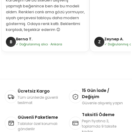
Kardeşim de bu siteden alışveriş
yapmıştı beğenince ben de bu modeli
aldım. Renkleri canlı ama gözü yormuyor,
siyah çerçevesi tabloyu daha modern
göstermiş. Odaya renk kattı. Beklentimi
karşıladı, teşekkür ederim 😊
Berna T.
Zeynep A.
B
Z
✓ Doğrulanmış alıcı · Ankara
✓ Doğrulanmış alı
15 Gün İade /
Ücretsiz Kargo
Değişim
Tüm ürünlerde güvenli
teslimat
Güvenle alışveriş yapın
Taksitli Ödeme
Güvenli Paketleme
Peşin fiyatına 3,
Tablolar özel korumalı
toplamda 9 taksite
gönderilir
kadar