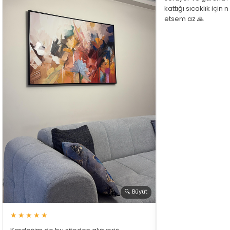
kattığı sıcaklık için
etsem az 🙏
🔍 Büyüt
★★★★★