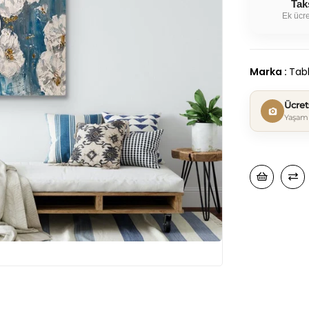
Tak
Ek ücre
Marka
:
Tabl
Ücre
Yaşam 