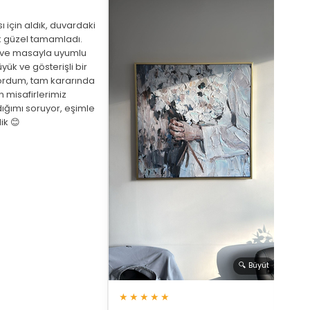
 için aldık, duvardaki
 güzel tamamladı.
eve masayla uyumlu
yük ve gösterişli bir
ordum, tam kararında
★
 misafirlerimiz
ığımı soruyor, eşimle
Arka
ik 😊
beni
de a
bekl
saat
🔍 Büyüt
★★★★★