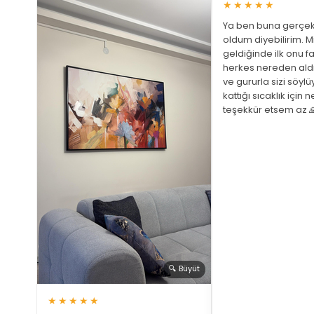
★★★★★
Ya ben buna gerçek
oldum diyebilirim. M
geldiğinde ilk onu fa
herkes nereden ald
ve gururla sizi söyl
 Büyüt
kattığı sıcaklık için 
teşekkür etsem az 
ariş
ştim
üphem
a bir
 gözüm
🔍 Büyüt
★★★★★