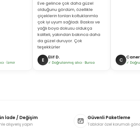
Eve gelince çok daha güzel
olduğunu gördüm, özellikle
çiçeklerin tonları koltuklarımla
çok iyi uyum sağladı. Baskısı ve
yağlı boya dokusu oldukça
kaliteli, yakından bakınca daha
da güzel duruyor. Çok
teşekkürler
Elif D.
Caner 
E
C
ı · İzmir
✓ Doğrulanmış alıcı · Bursa
✓ Doğru
ün İade / Değişim
Güvenli Paketleme
le alışveriş yapın
Tablolar özel korumalı gönde