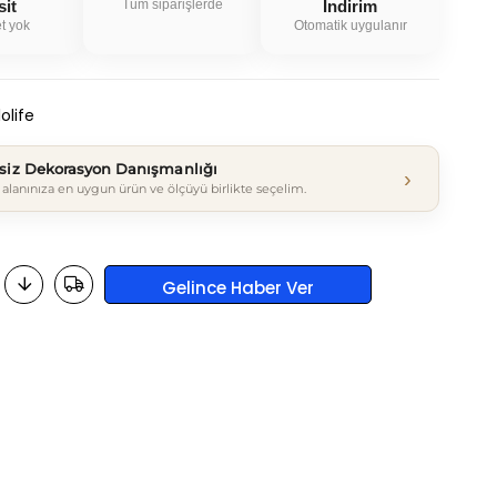
sit
Tüm siparişlerde
İndirim
t yok
Otomatik uygulanır
olife
tsiz Dekorasyon Danışmanlığı
›
alanınıza en uygun ürün ve ölçüyü birlikte seçelim.
Gelince Haber Ver