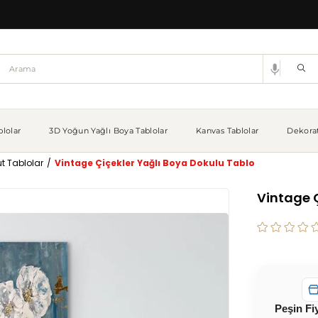
lolar
3D Yoğun Yağlı Boya Tablolar
Kanvas Tablolar
Dekorat
t Tablolar
Vintage Çiçekler Yağlı Boya Dokulu Tablo
Vintage Ç
Peşin Fi