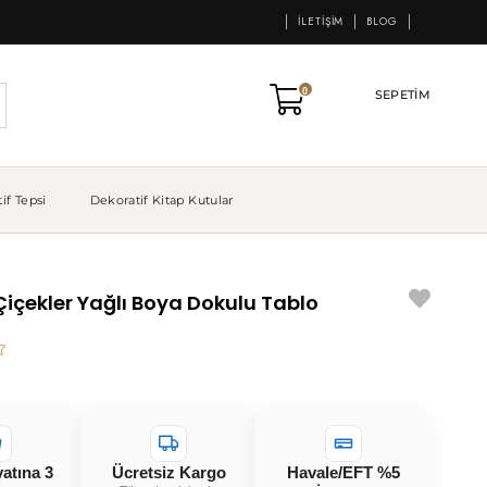
İLETIŞIM
BLOG
0
SEPETIM
if Tepsi
Dekoratif Kitap Kutular
içekler Yağlı Boya Dokulu Tablo
yatına 3
Ücretsiz Kargo
Havale/EFT %5