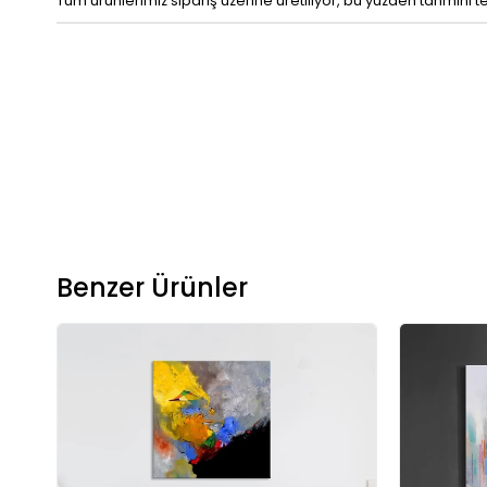
Tüm ürünlerimiz sipariş üzerine üretiliyor, bu yüzden tahmini t
Benzer Ürünler