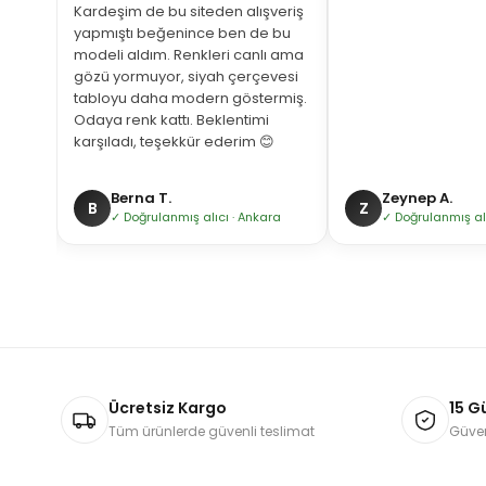
Kardeşim de bu siteden alışveriş
yapmıştı beğenince ben de bu
modeli aldım. Renkleri canlı ama
gözü yormuyor, siyah çerçevesi
tabloyu daha modern göstermiş.
Odaya renk kattı. Beklentimi
karşıladı, teşekkür ederim 😊
Berna T.
Zeynep A.
B
Z
bul
✓ Doğrulanmış alıcı · Ankara
✓ Doğrulanmış alıc
Ücretsiz Kargo
15 G
Tüm ürünlerde güvenli teslimat
Güven