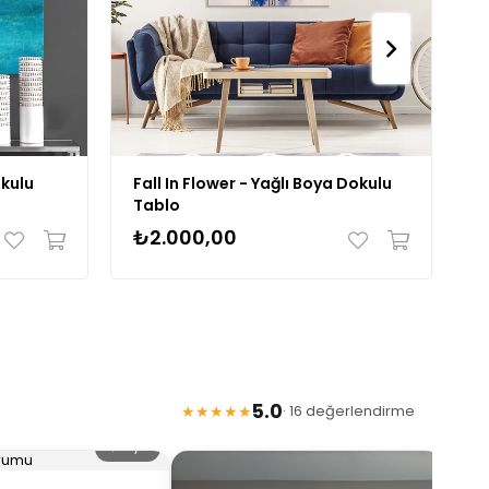
okulu
Fall In Flower - Yağlı Boya Dokulu
J
Tablo
B
₺2.000,00
₺
5.0
★★★★★
· 16 değerlendirme
🔍 Büyüt