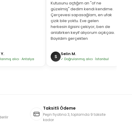
Kutusunu açtığım an "of ne
güzelmiş" dedim kendi kendime.
Çerçevesi sapasağlam, en ufak
çizik bile yoktu. Eve gelen
herkesin ilgisini çekiyor, ben de
anlatırken keyif alıyorum açıkçası.
Bayıldım gerçekten
Y.
Selin M.
S
H
lanmış alıcı · Antalya
✓ Doğrulanmış alıcı · İstanbul
Taksitli Ödeme
Peşin fiyatına 3, toplamda 9 taksite
rilir
kadar