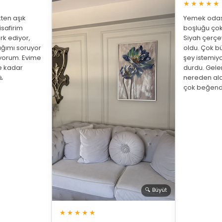
★★★★★
ten aşık
Yemek odası
isafirim
boşluğu çok
rk ediyor,
Siyah çerç
ığımı soruyor
oldu. Çok bü
üyorum. Evime
şey istemiy
ne kadar
durdu. Gelen

nereden ald
çok beğend
🔍 Büyüt
★★★★★