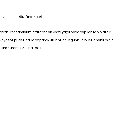
ERI
ÜRÜN ÖNERILERI
sonrası ressamlarımız tarafından kısmi yağlı boya yapılan tablolardır.
a toz püskülleri ile yaparak uzun yıllar ilk günkü gibi kullanabilirsiniz.
eslim süremiz 2-3 haftadır.