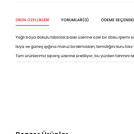
ÜRÜN ÖZELLIKLERI
YORUMLAR
(0)
ÖDEME SEÇENEKL
Yağlı boya dokulu tablolar,baskı üzerine özel bir doku işlemi 
Isıya ve güneş ışığına maruz bırakmadan, temizliğini kuru bez vey
Tüm ürünlerimiz sipariş üzerine üretiliyor, bu yüzden tahmini t