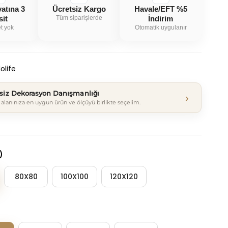
yatına 3
Ücretsiz Kargo
Havale/EFT %5
sit
Tüm siparişlerde
İndirim
t yok
Otomatik uygulanır
olife
tsiz Dekorasyon Danışmanlığı
›
alanınıza en uygun ürün ve ölçüyü birlikte seçelim.
)
80X80
100X100
120X120