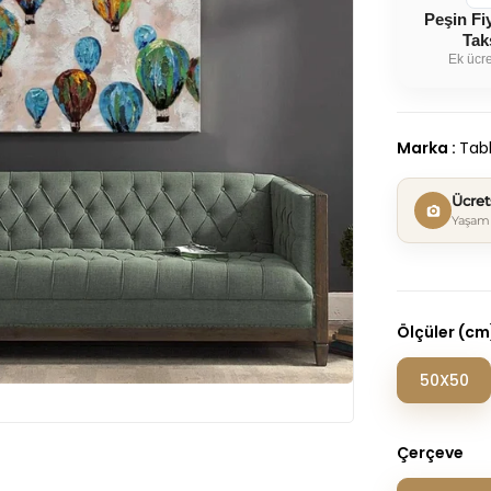
Peşin Fi
Tak
Ek ücre
Marka
:
Tabl
Ücre
Yaşam 
Ölçüler (cm
50X50
Çerçeve