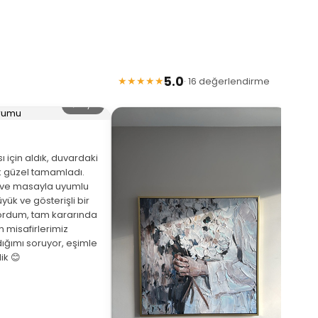
5.0
★★★★★
· 16 değerlendirme
🔍 Büyüt
 için aldık, duvardaki
 güzel tamamladı.
eve masayla uyumlu
yük ve gösterişli bir
ordum, tam kararında
★
 misafirlerimiz
ığımı soruyor, eşimle
Arka
ik 😊
beni
de a
bekl
saat