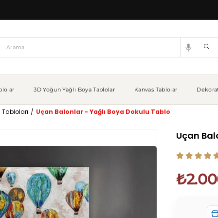
lolar
3D Yoğun Yağlı Boya Tablolar
Kanvas Tablolar
Dekorat
 Tabloları
Uçan Balonlar - Yağlı Boya Dokulu Tablo
Uçan Balo
₺2.00