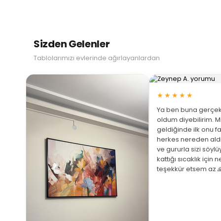
Sizden Gelenler
Tablolarımızı evlerinde ağırlayanlardan
★★★★★
Ya ben buna gerçek
oldum diyebilirim. M
geldiğinde ilk onu fa
herkes nereden ald
ve gururla sizi söyl
 Büyüt
kattığı sıcaklık için 
teşekkür etsem az 
ariş
ştim
üphem