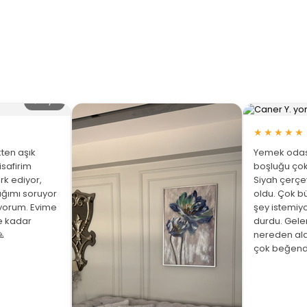
🔍 Büyüt
★★★★★
ten aşık
Yemek odası
isafirim
boşluğu çok
rk ediyor,
Siyah çerç
ığımı soruyor
oldu. Çok bü
üyorum. Evime
şey istemiy
ne kadar
durdu. Gelen

nereden ald
çok beğend