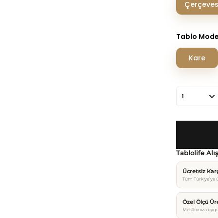
Çerçeves
Tablo Mode
Kare
Tablolife Alı
Ücretsiz Ka
Tüm Türkiye’ye ü
Özel Ölçü Ür
Mekânınıza uygu