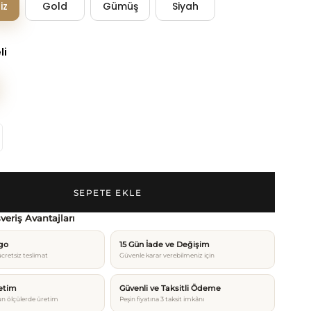
iz
Gold
Gümüş
Siyah
li
şveriş Avantajları
rgo
15 Gün İade ve Değişim
cretsiz teslimat
Güvenle karar verebilmeniz için
etim
Güvenli ve Taksitli Ödeme
n ölçülerde üretim
Peşin fiyatına 3 taksit imkânı