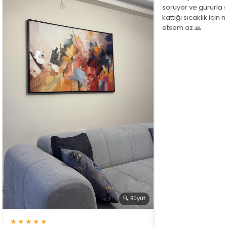
soruyor ve gururla 
kattığı sıcaklık için
etsem az 🙏
🔍 Büyüt
★★★★★