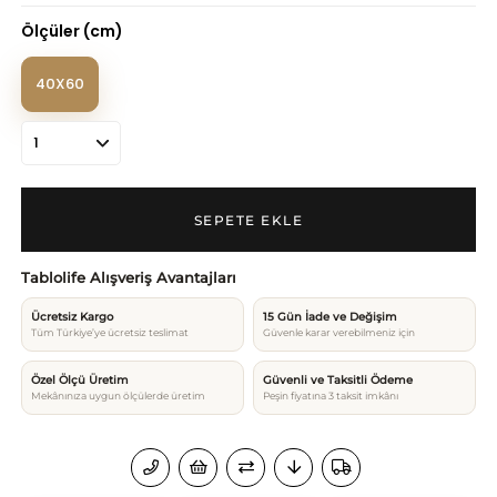
Ölçüler (cm)
40X60
Tablolife Alışveriş Avantajları
Ücretsiz Kargo
15 Gün İade ve Değişim
Tüm Türkiye’ye ücretsiz teslimat
Güvenle karar verebilmeniz için
Özel Ölçü Üretim
Güvenli ve Taksitli Ödeme
Mekânınıza uygun ölçülerde üretim
Peşin fiyatına 3 taksit imkânı