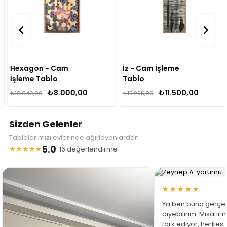
Hexagon - Cam
İz - Cam İşleme
İşleme Tablo
Tablo
₺8.000,00
₺11.500,00
₺10.640,00
₺15.295,00
Sizden Gelenler
Tablolarımızı evlerinde ağırlayanlardan
5.0
★★★★★
· 16 değerlendirme
★★★★★
Ya ben buna gerçe
diyebilirim. Misafir
fark ediyor, herkes