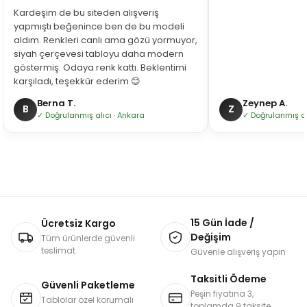
Kardeşim de bu siteden alışveriş
yapmıştı beğenince ben de bu modeli
aldım. Renkleri canlı ama gözü yormuyor,
siyah çerçevesi tabloyu daha modern
göstermiş. Odaya renk kattı. Beklentimi
karşıladı, teşekkür ederim 😊
Berna T.
Zeynep A.
B
Z
✓ Doğrulanmış alıcı · Ankara
✓ Doğrulanmış alı
15 Gün İade /
Ücretsiz Kargo
Değişim
Tüm ürünlerde güvenli
teslimat
Güvenle alışveriş yapın
Taksitli Ödeme
Güvenli Paketleme
Peşin fiyatına 3,
Tablolar özel korumalı
toplamda 9 taksite