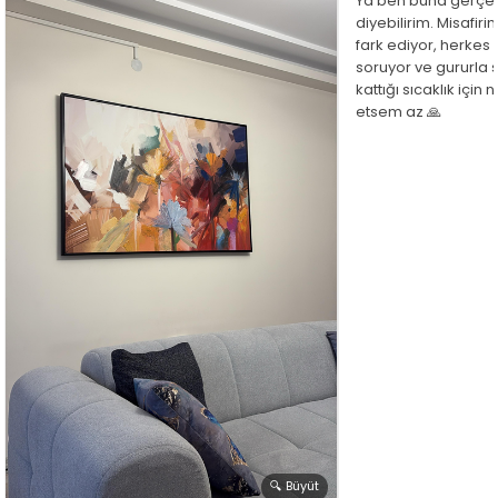
Ya ben buna gerçe
diyebilirim. Misafir
fark ediyor, herkes
soruyor ve gururla 
kattığı sıcaklık için
etsem az 🙏
🔍 Büyüt