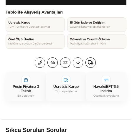
Tablolife Alışveriş Avantajları
Ücretsiz Kargo
15 Gün İade ve Değişim
Tüm Türkiye’ye ücretsiz teslimat
Güvenle karar verebilmeniz için
Özel Ölçü Üretim
Güvenli ve Taksitli Ödeme
Mekânınıza uygun ölçülerde üretim
Peşin fiyatına 3 taksit imkânı
Peşin Fiyatına 3
Ücretsiz Kargo
Havale/EFT %5
Taksit
İndirim
Tüm siparişlerde
Ek ücret yok
Otomatik uygulanır
Sıkça Sorulan Sorular