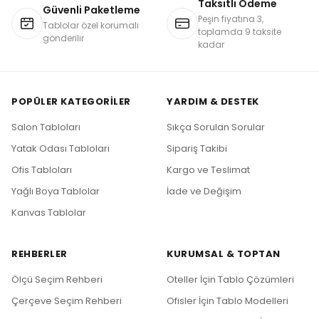
Taksitli Ödeme
Güvenli Paketleme
Peşin fiyatına 3,
Tablolar özel korumalı
toplamda 9 taksite
gönderilir
kadar
POPÜLER KATEGORILER
YARDIM & DESTEK
Salon Tabloları
Sıkça Sorulan Sorular
Yatak Odası Tabloları
Sipariş Takibi
Ofis Tabloları
Kargo ve Teslimat
Yağlı Boya Tablolar
İade ve Değişim
Kanvas Tablolar
REHBERLER
KURUMSAL & TOPTAN
Ölçü Seçim Rehberi
Oteller İçin Tablo Çözümleri
Çerçeve Seçim Rehberi
Ofisler İçin Tablo Modelleri