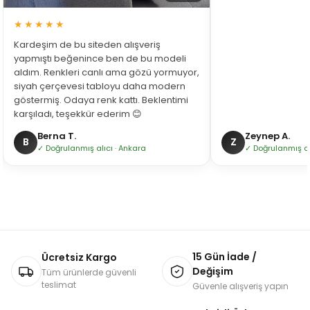
★★★★★
Kardeşim de bu siteden alışveriş
yapmıştı beğenince ben de bu modeli
aldım. Renkleri canlı ama gözü yormuyor,
siyah çerçevesi tabloyu daha modern
göstermiş. Odaya renk kattı. Beklentimi
karşıladı, teşekkür ederim 😊
Berna T.
Zeynep A.
B
Z
✓ Doğrulanmış alıcı · Ankara
✓ Doğrulanmış alı
15 Gün İade /
Ücretsiz Kargo
Değişim
Tüm ürünlerde güvenli
teslimat
Güvenle alışveriş yapın