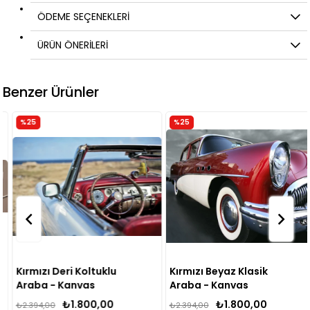
ÖDEME SEÇENEKLERI
ÜRÜN ÖNERILERI
Benzer Ürünler
%25
%25
Kırmızı Deri Koltuklu
Kırmızı Beyaz Klasik
Araba - Kanvas
Araba - Kanvas
Tablo
Tablo
₺1.800,00
₺1.800,00
₺2.394,00
₺2.394,00