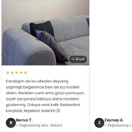
🔍 Büyüt
★★★★★
Kardeşim de bu siteden alışveriş
yapmıştı beğenince ben de bu modeli
aldım. Renkleri canlı ama gözü yormuyor,
siyah çerçevesi tabloyu daha modern
göstermiş. Odaya renk kattı. Beklentimi
karşıladı, teşekkür ederim 😊
Berna T.
Zeynep A.
B
Z
✓ Doğrulanmış alıcı · Ankara
✓ Doğrulanmış alı