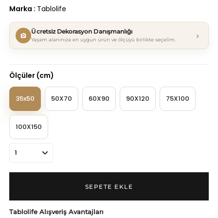
Marka
:
Tablolife
Ücretsiz Dekorasyon Danışmanlığı
›
Yaşam alanınıza en uygun ürün ve ölçüyü birlikte seçelim.
Ölçüler (cm)
35x50
50X70
60X90
90X120
75X100
100X150
Tablolife Alışveriş Avantajları