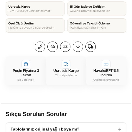
Ücretsiz Kargo
15 Gün İade ve Değişim
Tüm Türkiye’ye ücretsiz teslimat
Güvenle karar verebilmeniz için
Özel Ölçü Üretim
Güvenli ve Taksitli Ödeme
Mekânınıza uygun ölçülerde üretim
Peşin fiyatına 3 taksit imkânı
Peşin Fiyatına 3
Ücretsiz Kargo
Havale/EFT %5
Taksit
İndirim
Tüm siparişlerde
Ek ücret yok
Otomatik uygulanır
Sıkça Sorulan Sorular
Tablolarınız orijinal yağlı boya mı?