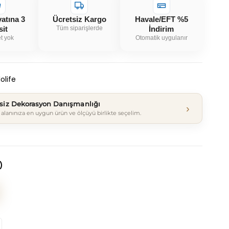
yatına 3
Ücretsiz Kargo
Havale/EFT %5
sit
Tüm siparişlerde
İndirim
t yok
Otomatik uygulanır
olife
tsiz Dekorasyon Danışmanlığı
›
alanınıza en uygun ürün ve ölçüyü birlikte seçelim.
)