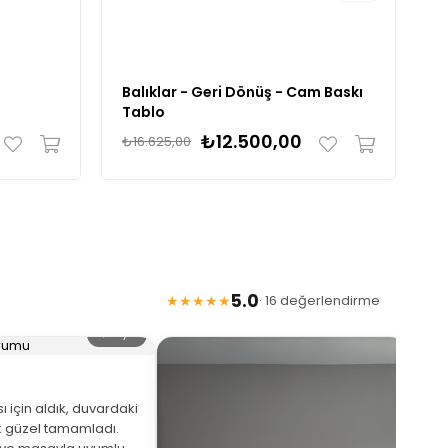
Balıklar - Geri Dönüş - Cam Baskı
T
Tablo
B
₺12.500,00
₺16.625,00
₺
5.0
★★★★★
· 16 değerlendirme
🔍 Büyüt
 için aldık, duvardaki
 güzel tamamladı.