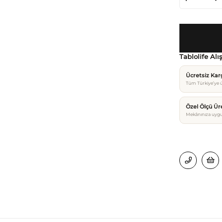
Tablolife Alı
Ücretsiz Ka
Tüm Türkiye’ye ü
Özel Ölçü Ür
Mekânınıza uygu