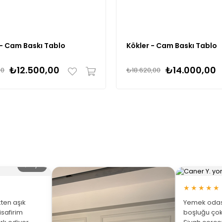
 - Cam Baskı Tablo
Kökler - Cam Baskı Tablo
₺12.500,00
₺14.000,00
00
₺18.620,00
🔍 Büyüt
★★★★★
ten aşık
Yemek odası
isafirim
boşluğu çok