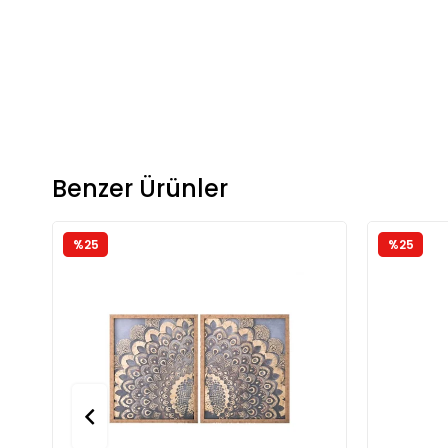
Benzer Ürünler
%25
%25