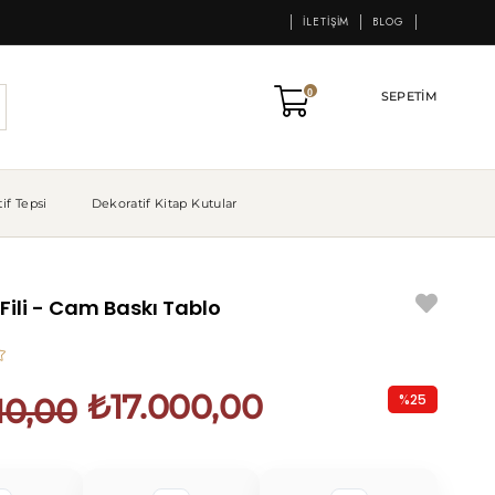
İLETIŞIM
BLOG
0
SEPETIM
if Tepsi
Dekoratif Kitap Kutular
Fili - Cam Baskı Tablo
₺17.000,00
%
25
10,00
İndirim