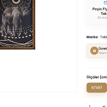
Peşin Fi
Tak
Ek ücre
Marka
:
Tabl
Ücre
Yaşam 
Ölçüler (cm
67X97