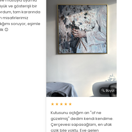
eve masayla uyumlu
yük ve gösterişli bir
ordum, tam kararında
★
 misafirlerimiz
ığımı soruyor, eşimle
Arka
ik 😊
beni
de a
bekl
saat
🔍 Büyüt
★★★★★
Kutusunu açtığım an "of ne
güzelmiş" dedim kendi kendime.
Çerçevesi sapasağlam, en ufak
çizik bile yoktu. Eve gelen