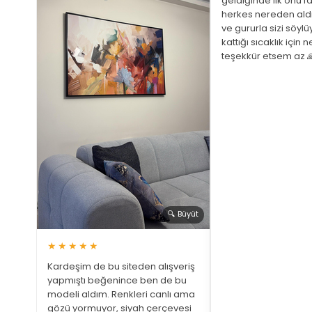
geldiğinde ilk onu fa
herkes nereden ald
ve gururla sizi söyl
 Büyüt
kattığı sıcaklık için 
teşekkür etsem az 
ariş
ştim
üphem
a bir
 gözüm
🔍 Büyüt
★★★★★
Kardeşim de bu siteden alışveriş
yapmıştı beğenince ben de bu
modeli aldım. Renkleri canlı ama
gözü yormuyor, siyah çerçevesi