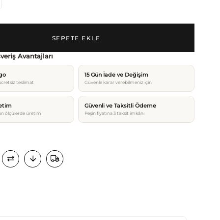
şveriş Avantajları
rgo
15 Gün İade ve Değişim
cretsiz teslimat
Güvenle karar verebilmeniz için
etim
Güvenli ve Taksitli Ödeme
n ölçülerde üretim
Peşin fiyatına 3 taksit imkânı