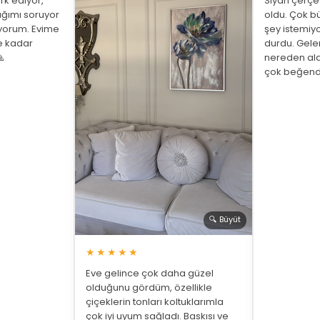
rk ediyor,
Siyah çerç
ığımı soruyor
oldu. Çok bü
üyorum. Evime
şey istemiy
ne kadar
durdu. Gelen

nereden ald
çok beğend
🔍 Büyüt
★★★★★
Eve gelince çok daha güzel
olduğunu gördüm, özellikle
çiçeklerin tonları koltuklarımla
çok iyi uyum sağladı. Baskısı ve