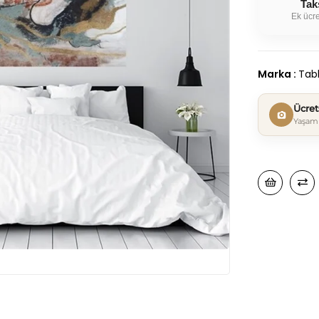
Tak
Ek ücre
Marka
:
Tabl
Ücre
Yaşam 