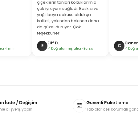
çiçeklerin tonları koltuklarımla
çok iyi uyum sağladı. Baskısı ve
yağlı boya dokusu oldukça
kaliteli, yakından bakınca daha
da güzel duruyor. Çok
teşekkürler
Elif D.
Caner 
E
C
ı · İzmir
✓ Doğrulanmış alıcı · Bursa
✓ Doğru
ün İade / Değişim
Güvenli Paketleme
le alışveriş yapın
Tablolar özel korumalı gönde