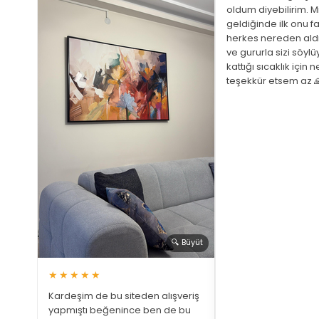
oldum diyebilirim. M
geldiğinde ilk onu fa
herkes nereden ald
ve gururla sizi söyl
 Büyüt
kattığı sıcaklık için 
teşekkür etsem az 
ariş
ştim
üphem
a bir
 gözüm
🔍 Büyüt
★★★★★
Kardeşim de bu siteden alışveriş
yapmıştı beğenince ben de bu