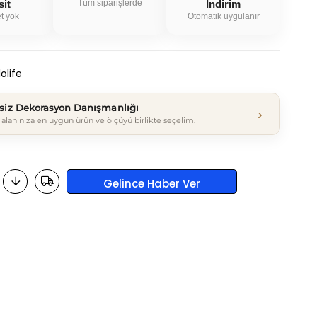
sit
Tüm siparişlerde
İndirim
t yok
Otomatik uygulanır
olife
tsiz Dekorasyon Danışmanlığı
›
alanınıza en uygun ürün ve ölçüyü birlikte seçelim.
Gelince Haber Ver