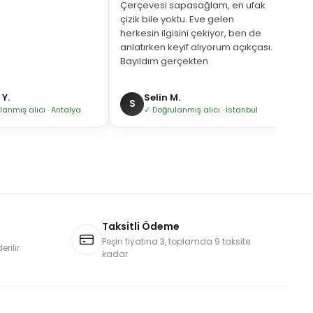
Çerçevesi sapasağlam, en ufak
çizik bile yoktu. Eve gelen
herkesin ilgisini çekiyor, ben de
anlatırken keyif alıyorum açıkçası.
Bayıldım gerçekten
Y.
Selin M.
S
H
lanmış alıcı · Antalya
✓ Doğrulanmış alıcı · İstanbul
Taksitli Ödeme
Peşin fiyatına 3, toplamda 9 taksite
rilir
kadar