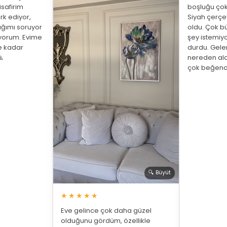
isafirim
boşluğu çok
rk ediyor,
Siyah çerç
ığımı soruyor
oldu. Çok bü
üyorum. Evime
şey istemiy
ne kadar
durdu. Gelen

nereden ald
çok beğend
🔍 Büyüt
★★★★★
Eve gelince çok daha güzel
olduğunu gördüm, özellikle