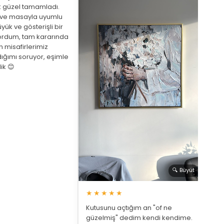
 güzel tamamladı.
eve masayla uyumlu
yük ve gösterişli bir
ordum, tam kararında
★
 misafirlerimiz
ığımı soruyor, eşimle
Arka
ik 😊
beni
de a
bekl
saat
🔍 Büyüt
★★★★★
Kutusunu açtığım an "of ne
güzelmiş" dedim kendi kendime.