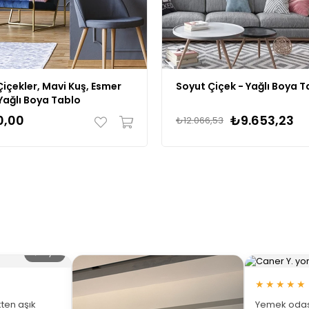
içekler, Mavi Kuş, Esmer
Soyut Çiçek - Yağlı Boya T
Yağlı Boya Tablo
0,00
₺9.653,23
₺12.066,53
🔍 Büyüt
★★★★★
ten aşık
Yemek odası