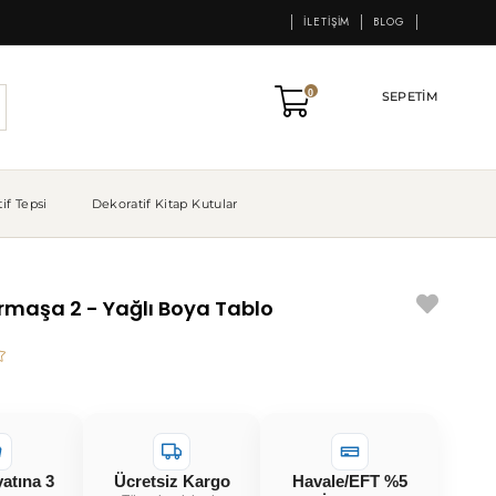
İLETIŞIM
BLOG
0
SEPETIM
if Tepsi
Dekoratif Kitap Kutular
rmaşa 2 - Yağlı Boya Tablo
yatına 3
Ücretsiz Kargo
Havale/EFT %5