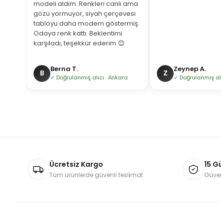
modeli aldım. Renkleri canlı ama
gözü yormuyor, siyah çerçevesi
tabloyu daha modern göstermiş.
Odaya renk kattı. Beklentimi
karşıladı, teşekkür ederim 😊
Berna T.
Zeynep A.
B
Z
bul
✓ Doğrulanmış alıcı · Ankara
✓ Doğrulanmış alıc
Ücretsiz Kargo
15 G
Tüm ürünlerde güvenli teslimat
Güven