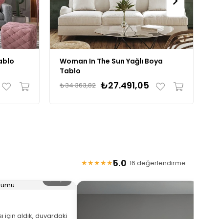
ablo
Woman In The Sun Yağlı Boya
F
Tablo
T
₺27.491,05
₺
₺34.363,82
5.0
★★★★★
· 16 değerlendirme
🔍 Büyüt
 için aldık, duvardaki