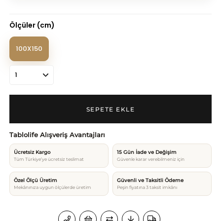
Ölçüler (cm)
100X150
Tablolife Alışveriş Avantajları
Ücretsiz Kargo
15 Gün İade ve Değişim
Tüm Türkiye’ye ücretsiz teslimat
Güvenle karar verebilmeniz için
Özel Ölçü Üretim
Güvenli ve Taksitli Ödeme
Mekânınıza uygun ölçülerde üretim
Peşin fiyatına 3 taksit imkânı