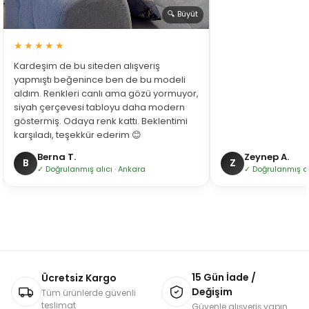
🔍 Büyüt
★★★★★
Kardeşim de bu siteden alışveriş
yapmıştı beğenince ben de bu modeli
aldım. Renkleri canlı ama gözü yormuyor,
siyah çerçevesi tabloyu daha modern
göstermiş. Odaya renk kattı. Beklentimi
karşıladı, teşekkür ederim 😊
Berna T.
Zeynep A.
B
Z
✓ Doğrulanmış alıcı · Ankara
✓ Doğrulanmış alı
15 Gün İade /
Ücretsiz Kargo
Değişim
Tüm ürünlerde güvenli
teslimat
Güvenle alışveriş yapın