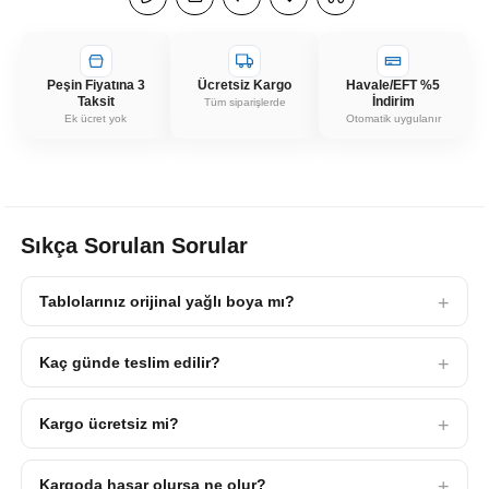
Peşin Fiyatına 3
Ücretsiz Kargo
Havale/EFT %5
Taksit
İndirim
Tüm siparişlerde
Ek ücret yok
Otomatik uygulanır
Sıkça Sorulan Sorular
Tablolarınız orijinal yağlı boya mı?
Kaç günde teslim edilir?
Kargo ücretsiz mi?
Kargoda hasar olursa ne olur?