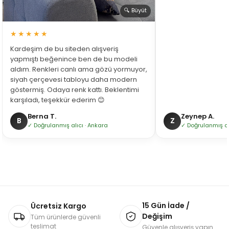
🔍 Büyüt
★★★★★
Kardeşim de bu siteden alışveriş
yapmıştı beğenince ben de bu modeli
aldım. Renkleri canlı ama gözü yormuyor,
siyah çerçevesi tabloyu daha modern
göstermiş. Odaya renk kattı. Beklentimi
karşıladı, teşekkür ederim 😊
Berna T.
Zeynep A.
B
Z
✓ Doğrulanmış alıcı · Ankara
✓ Doğrulanmış alı
15 Gün İade /
Ücretsiz Kargo
Değişim
Tüm ürünlerde güvenli
teslimat
Güvenle alışveriş yapın