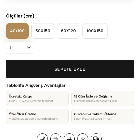
Ölçüler (cm)
40x100
50X150
60X120
100X150
Tablolife Alışveriş Avantajları
Ücretsiz Kargo
15 Gün İade ve Değişim
Tüm Türkiye’ye ücretsiz teslimat
Güvenle karar verebilmeniz için
Özel Ölçü Üretim
Güvenli ve Taksitli Ödeme
Mekânınıza uygun ölçülerde üretim
Peşin fiyatına 3 taksit imkânı