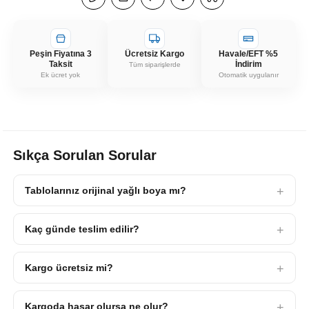
Peşin Fiyatına 3
Ücretsiz Kargo
Havale/EFT %5
Taksit
İndirim
Tüm siparişlerde
Ek ücret yok
Otomatik uygulanır
Sıkça Sorulan Sorular
Tablolarınız orijinal yağlı boya mı?
Kaç günde teslim edilir?
Kargo ücretsiz mi?
Kargoda hasar olursa ne olur?