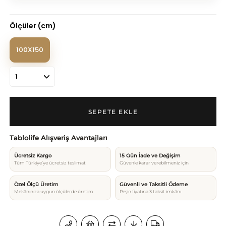
Ölçüler (cm)
100X150
Tablolife Alışveriş Avantajları
Ücretsiz Kargo
15 Gün İade ve Değişim
Tüm Türkiye’ye ücretsiz teslimat
Güvenle karar verebilmeniz için
Özel Ölçü Üretim
Güvenli ve Taksitli Ödeme
Mekânınıza uygun ölçülerde üretim
Peşin fiyatına 3 taksit imkânı