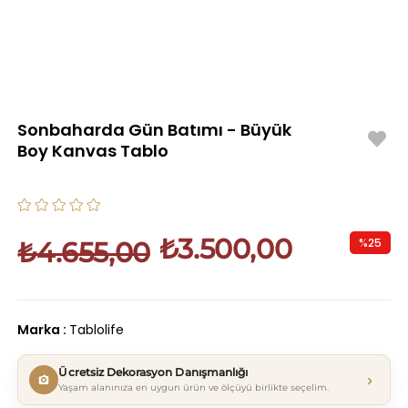
Sonbaharda Gün Batımı - Büyük
Boy Kanvas Tablo
₺3.500,00
%
25
₺4.655,00
İndirim
Marka
:
Tablolife
Ücretsiz Dekorasyon Danışmanlığı
›
Yaşam alanınıza en uygun ürün ve ölçüyü birlikte seçelim.