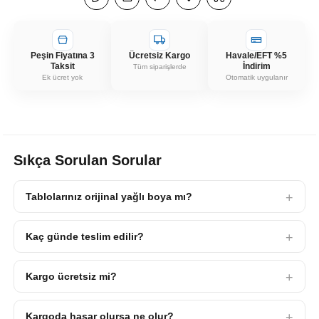
Peşin Fiyatına 3
Ücretsiz Kargo
Havale/EFT %5
Taksit
İndirim
Tüm siparişlerde
Ek ücret yok
Otomatik uygulanır
Sıkça Sorulan Sorular
Tablolarınız orijinal yağlı boya mı?
Kaç günde teslim edilir?
Kargo ücretsiz mi?
Kargoda hasar olursa ne olur?