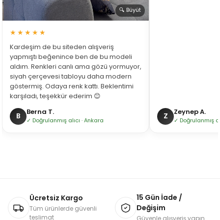
🔍 Büyüt
★★★★★
Kardeşim de bu siteden alışveriş
yapmıştı beğenince ben de bu modeli
aldım. Renkleri canlı ama gözü yormuyor,
siyah çerçevesi tabloyu daha modern
göstermiş. Odaya renk kattı. Beklentimi
karşıladı, teşekkür ederim 😊
Berna T.
Zeynep A.
B
Z
✓ Doğrulanmış alıcı · Ankara
✓ Doğrulanmış alı
15 Gün İade /
Ücretsiz Kargo
Değişim
Tüm ürünlerde güvenli
teslimat
Güvenle alışveriş yapın