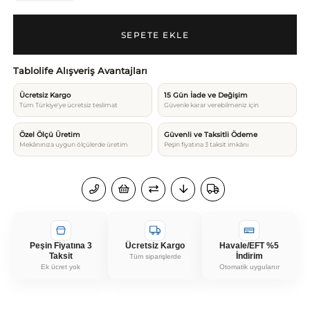
Tablolife Alışveriş Avantajları
Ücretsiz Kargo
15 Gün İade ve Değişim
Tüm Türkiye’ye ücretsiz teslimat
Güvenle karar verebilmeniz için
Özel Ölçü Üretim
Güvenli ve Taksitli Ödeme
Mekânınıza uygun ölçülerde üretim
Peşin fiyatına 3 taksit imkânı
Peşin Fiyatına 3
Ücretsiz Kargo
Havale/EFT %5
Taksit
İndirim
Tüm siparişlerde
Ek ücret yok
Otomatik uygulanır