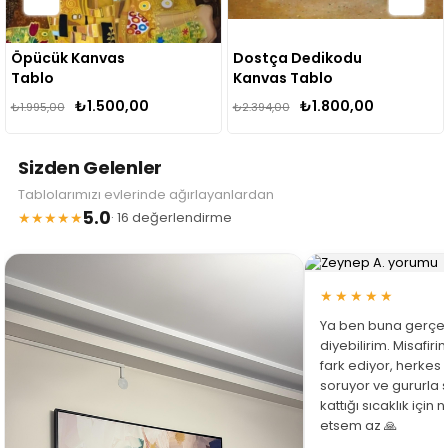
Öpücük Kanvas
Dostça Dedikodu
Tablo
Kanvas Tablo
₺1.500,00
₺1.800,00
₺1.995,00
₺2.394,00
Sizden Gelenler
Tablolarımızı evlerinde ağırlayanlardan
5.0
★★★★★
· 16 değerlendirme
★★★★★
Ya ben buna gerçe
diyebilirim. Misafir
fark ediyor, herkes
soruyor ve gururla 
kattığı sıcaklık için
etsem az 🙏