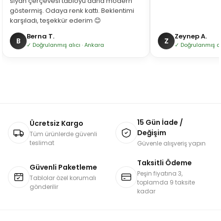
siyah çerçevesi tabloyu daha modern
göstermiş. Odaya renk kattı. Beklentimi
karşıladı, teşekkür ederim 😊
Berna T.
Zeynep A.
B
Z
✓ Doğrulanmış alıcı · Ankara
✓ Doğrulanmış alı
15 Gün İade /
Ücretsiz Kargo
Değişim
Tüm ürünlerde güvenli
teslimat
Güvenle alışveriş yapın
Taksitli Ödeme
Güvenli Paketleme
Peşin fiyatına 3,
Tablolar özel korumalı
toplamda 9 taksite
gönderilir
kadar