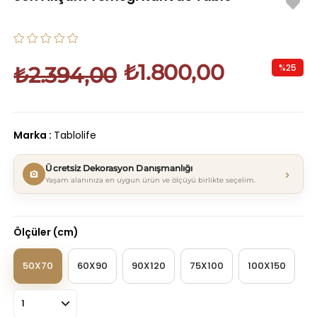
₺1.800,00
%
25
₺2.394,00
İndirim
Marka
:
Tablolife
Ücretsiz Dekorasyon Danışmanlığı
›
Yaşam alanınıza en uygun ürün ve ölçüyü birlikte seçelim.
Ölçüler (cm)
50X70
60X90
90X120
75X100
100X150