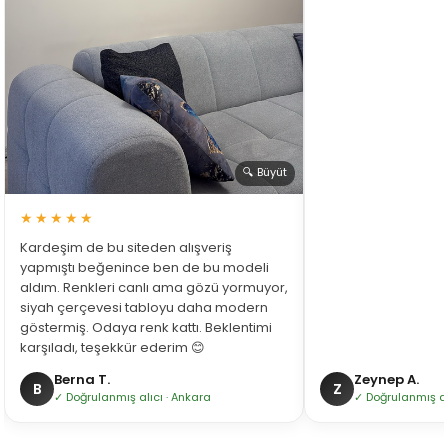
🔍 Büyüt
★★★★★
Kardeşim de bu siteden alışveriş
yapmıştı beğenince ben de bu modeli
aldım. Renkleri canlı ama gözü yormuyor,
siyah çerçevesi tabloyu daha modern
göstermiş. Odaya renk kattı. Beklentimi
karşıladı, teşekkür ederim 😊
Berna T.
Zeynep A.
B
Z
✓ Doğrulanmış alıcı · Ankara
✓ Doğrulanmış alı