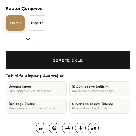
Poster Çerçevesi
Siyah
Beyaz
Tablolife Alışveriş Avantajları
Ücretsiz Kargo
15 Gün İade ve Değişim
Tüm Türkiye’ye ücretsiz teslimat
Güvenle karar verebilmeniz için
Özel Ölçü Üretim
Güvenli ve Taksitli Ödeme
Mekânınıza uygun ölçülerde üretim
Peşin fiyatına 3 taksit imkânı