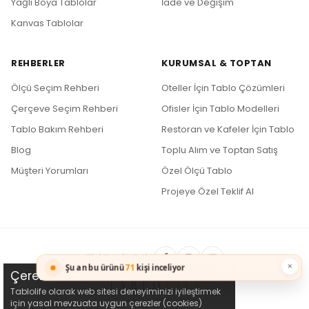
Yağlı Boya Tablolar
İade ve Değişim
Kanvas Tablolar
REHBERLER
KURUMSAL & TOPTAN
Ölçü Seçim Rehberi
Oteller İçin Tablo Çözümleri
Çerçeve Seçim Rehberi
Ofisler İçin Tablo Modelleri
Tablo Bakım Rehberi
Restoran ve Kafeler İçin Tablo
Blog
Toplu Alım ve Toptan Satış
Müşteri Yorumları
Özel Ölçü Tablo
Projeye Özel Teklif Al
Bizi Takip Edin
×
Şu an bu ürünü
71
kişi inceliyor
Çerez Kullanımı
Tablolife olarak web sitesi deneyiminizi iyileştirmek
için yasal mevzuata uygun çerezler (cookies)