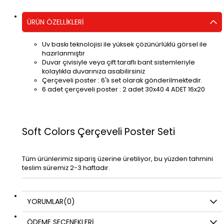
ÜRÜN ÖZELLIKLERI
Uv baskı teknolojisi ile yüksek çözünürlüklü görsel ile
hazırlanmıştır
Duvar çivisiyle veya çift taraflı bant sistemleriyle
kolaylıkla duvarınıza asabilirsiniz
Çerçeveli poster : 6'lı set olarak gönderilmektedir.
6 adet çerçeveli poster : 2 adet 30x40 4 ADET 16x20
Soft Colors Çerçeveli Poster Seti
Tüm ürünlerimiz sipariş üzerine üretiliyor, bu yüzden tahmini
teslim süremiz 2-3 haftadır.
YORUMLAR
(0)
ÖDEME SEÇENEKLERI