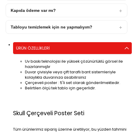
Kapıda ödeme var mı?
Tabloyu temizlemek için ne yapmalıyım?
ÜRÜN ÖZELLIKLERI
Uv baskı teknolojisi ile yüksek çözünürlüklü görsel ile
hazırlanmıştır
Duvar çivisiyle veya çift taraflı bant sistemleriyle
kolaylıkla duvarınıza asabilirsiniz
Çerçeveli poster : 5'li set olarak gönderilmektedir.
Belirtilen ölçü tek tablo için geçerlidir.
Skull Çerçeveli Poster Seti
Tüm ürünlerimiz sipariş üzerine üretiliyor, bu yüzden tahmini