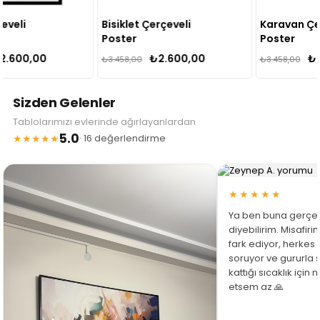
Bisiklet Çerçeveli
Karavan Çerçeveli
Poster
Poster
₺2.600,00
₺2.600,00
₺3.458,00
₺3.458,00
Sizden Gelenler
Tablolarımızı evlerinde ağırlayanlardan
5.0
★★★★★
· 16 değerlendirme
★★★★★
Ya ben buna gerçe
diyebilirim. Misafir
fark ediyor, herkes
soruyor ve gururla 
kattığı sıcaklık için
etsem az 🙏