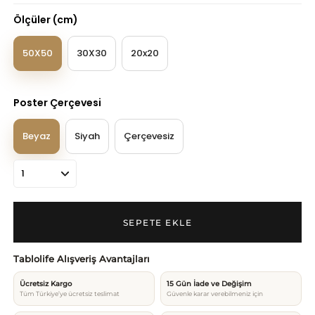
Ölçüler (cm)
50X50
30X30
20x20
Poster Çerçevesi
Beyaz
Siyah
Çerçevesiz
Tablolife Alışveriş Avantajları
Ücretsiz Kargo
15 Gün İade ve Değişim
Tüm Türkiye’ye ücretsiz teslimat
Güvenle karar verebilmeniz için