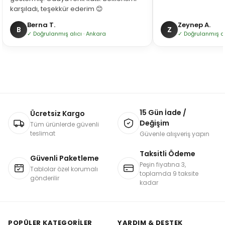
karşıladı, teşekkür ederim 😊
Berna T.
Zeynep A.
B
Z
✓ Doğrulanmış alıcı · Ankara
✓ Doğrulanmış alı
15 Gün İade /
Ücretsiz Kargo
Değişim
Tüm ürünlerde güvenli
teslimat
Güvenle alışveriş yapın
Taksitli Ödeme
Güvenli Paketleme
Peşin fiyatına 3,
Tablolar özel korumalı
toplamda 9 taksite
gönderilir
kadar
POPÜLER KATEGORILER
YARDIM & DESTEK