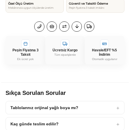
Özel Ölçü Üretim
Güvenli ve Taksitli Ödeme
Mekânınıza uygun ölçülerde üretim
Peşin fiyatına 3 taksit imkânı
Peşin Fiyatına 3
Ücretsiz Kargo
Havale/EFT %5
Taksit
İndirim
Tüm siparişlerde
Ek ücret yok
Otomatik uygulanır
Sıkça Sorulan Sorular
Tablolarınız orijinal yağlı boya mı?
Kaç günde teslim edilir?