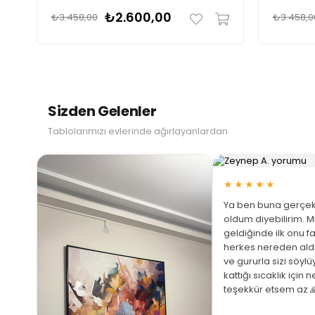
₺2.600,00
₺3.458,00
₺3.458,0
Sizden Gelenler
Tablolarımızı evlerinde ağırlayanlardan
★★★★★
Ya ben buna gerçek
oldum diyebilirim. M
geldiğinde ilk onu fa
herkes nereden ald
ve gururla sizi söyl
 Büyüt
kattığı sıcaklık için 
teşekkür etsem az 