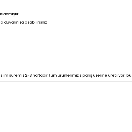
ırlanmıştır
kla duvarınıza asabilirsiniz
eslim süremiz 2-3 haftadır.Tüm ürünlerimiz sipariş üzerine üretiliyor, b