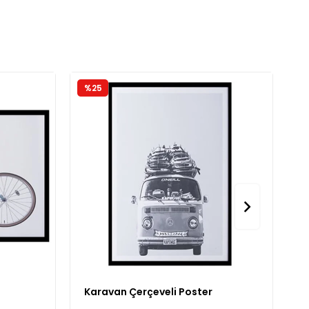
%25
%
Karavan Çerçeveli Poster
K