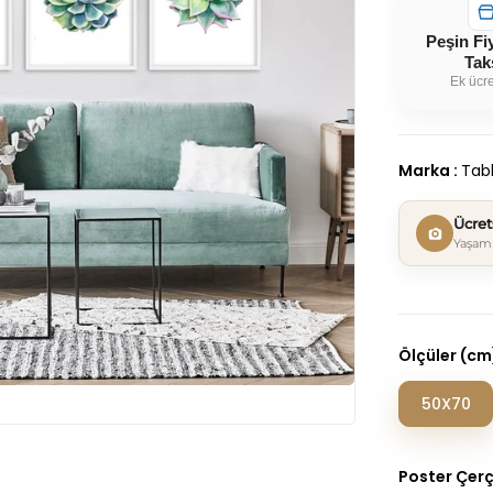
Peşin Fi
Tak
Ek ücre
Marka
:
Tabl
Ücre
Yaşam 
Ölçüler (cm
50X70
Poster Çer