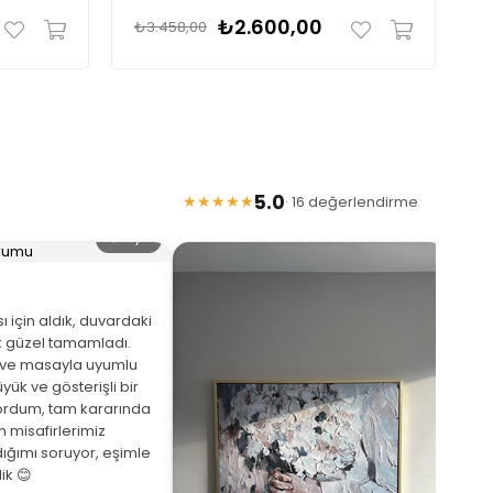
₺2.600,00
₺3.458,00
₺
5.0
★★★★★
· 16 değerlendirme
🔍 Büyüt
 için aldık, duvardaki
 güzel tamamladı.
eve masayla uyumlu
yük ve gösterişli bir
ordum, tam kararında
★
 misafirlerimiz
ığımı soruyor, eşimle
Arka
ik 😊
beni