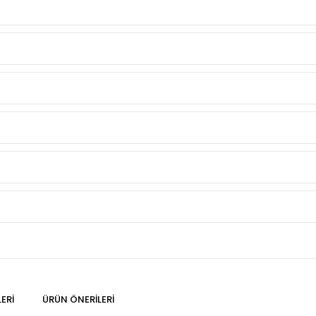
ERI
ÜRÜN ÖNERILERI