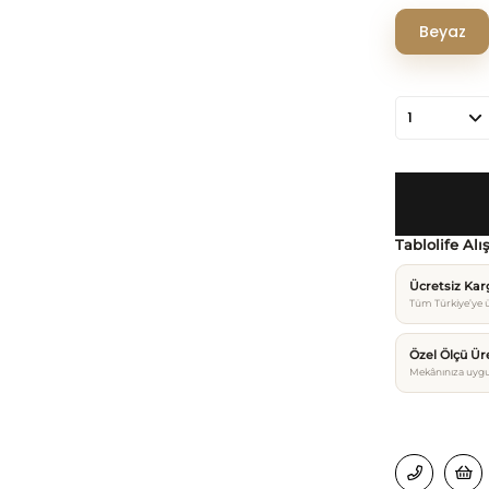
Beyaz
Tablolife Alı
Ücretsiz Ka
Tüm Türkiye’ye ü
Özel Ölçü Ür
Mekânınıza uygu