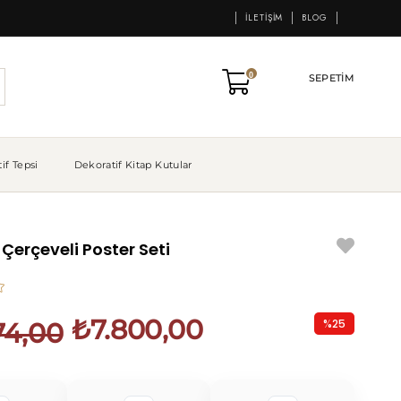
İLETIŞIM
BLOG
0
SEPETIM
if Tepsi
Dekoratif Kitap Kutular
 Çerçeveli Poster Seti
₺7.800,00
%
25
74,00
İndirim