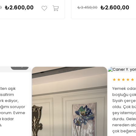
₺2.600,00
₺2.600,00
0
₺3.458,00
🔍 Büyüt
★★★★★
ten aşık
Yemek odası
isafirim
boşluğu çok
rk ediyor,
Siyah çerç
ığımı soruyor
oldu. Çok bü
üyorum. Evime
şey istemiy
ne kadar
durdu. Gelen

nereden ald
çok beğend