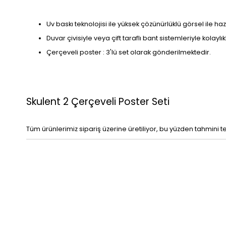
Uv baskı teknolojisi ile yüksek çözünürlüklü görsel ile haz
Duvar çivisiyle veya çift taraflı bant sistemleriyle kolaylı
Çerçeveli poster : 3'lü set olarak gönderilmektedir.
Skulent 2 Çerçeveli Poster Seti
Tüm ürünlerimiz sipariş üzerine üretiliyor, bu yüzden tahmini t