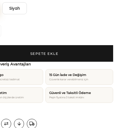
Siyah
şveriş Avantajları
rgo
15 Gün İade ve Değişim
cretsiz teslimat
Güvenle karar verebilmeniz için
etim
Güvenli ve Taksitli Ödeme
n ölçülerde üretim
Peşin fiyatına 3 taksit imkânı