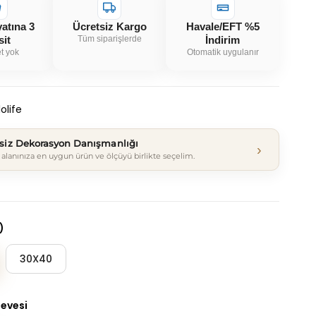
yatına 3
Ücretsiz Kargo
Havale/EFT %5
sit
Tüm siparişlerde
İndirim
t yok
Otomatik uygulanır
olife
tsiz Dekorasyon Danışmanlığı
›
alanınıza en uygun ürün ve ölçüyü birlikte seçelim.
)
30X40
çevesi