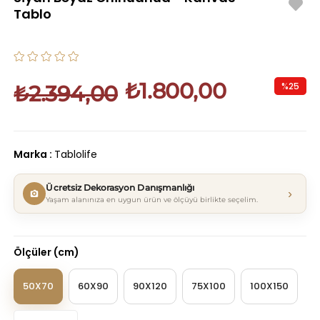
Tablo
₺1.800,00
%
25
₺2.394,00
İndirim
Marka
:
Tablolife
Ücretsiz Dekorasyon Danışmanlığı
›
Yaşam alanınıza en uygun ürün ve ölçüyü birlikte seçelim.
Ölçüler (cm)
50X70
60X90
90X120
75X100
100X150