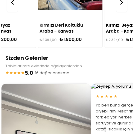
Kırmızı Deri Koltuklu
Kırmızı Beyaz Klasik
Araba - Kanvas
Araba - Kanvas
Tablo
Tablo
₺1.800,00
₺1.800,00
₺2.394,00
₺2.394,00
Sizden Gelenler
Tablolarımızı evlerinde ağırlayanlardan
5.0
★★★★★
· 16 değerlendirme
★★★★★
Ya ben buna gerçe
diyebilirim. Misafir
fark ediyor, herkes
soruyor ve gururla 
kattığı sıcaklık için