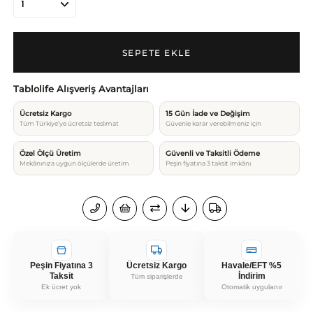
Tablolife Alışveriş Avantajları
Ücretsiz Kargo
15 Gün İade ve Değişim
Tüm Türkiye’ye ücretsiz teslimat
Güvenle karar verebilmeniz için
Özel Ölçü Üretim
Güvenli ve Taksitli Ödeme
Mekânınıza uygun ölçülerde üretim
Peşin fiyatına 3 taksit imkânı
Peşin Fiyatına 3
Ücretsiz Kargo
Havale/EFT %5
Taksit
İndirim
Tüm siparişlerde
Ek ücret yok
Otomatik uygulanır