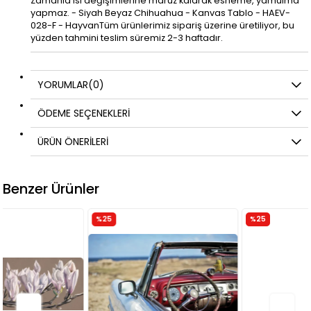
Zamanla ısı değişimlerine maruz kalarak esneme, yamulma
yapmaz. - Siyah Beyaz Chihuahua - Kanvas Tablo - HAEV-
028-F - HayvanTüm ürünlerimiz sipariş üzerine üretiliyor, bu
yüzden tahmini teslim süremiz 2-3 haftadır.
YORUMLAR
(0)
ÖDEME SEÇENEKLERI
ÜRÜN ÖNERILERI
Benzer Ürünler
%25
%25