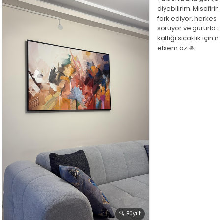
diyebilirim. Misafir
fark ediyor, herkes
soruyor ve gururla 
kattığı sıcaklık için
etsem az 🙏
🔍 Büyüt