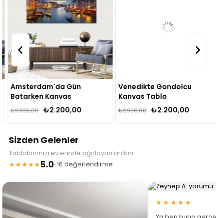
Amsterdam'da Gün
Venedikte Gondolcu
Batarken Kanvas
Kanvas Tablo
Tablo
₺2.200,00
₺2.200,00
₺2.926,00
₺2.926,00
Sizden Gelenler
Tablolarımızı evlerinde ağırlayanlardan
5.0
★★★★★
· 16 değerlendirme
★★★★★
Ya ben buna gerçe