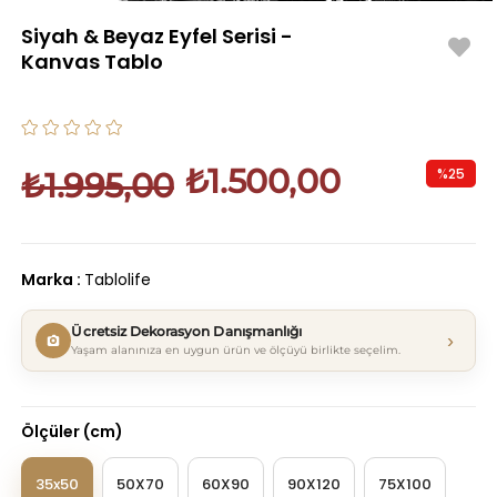
Siyah & Beyaz Eyfel Serisi -
Kanvas Tablo
₺1.500,00
%
25
₺1.995,00
İndirim
Marka
:
Tablolife
Ücretsiz Dekorasyon Danışmanlığı
›
Yaşam alanınıza en uygun ürün ve ölçüyü birlikte seçelim.
Ölçüler (cm)
35x50
50X70
60X90
90X120
75X100