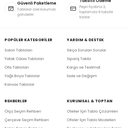
Taksitli Ödeme
Güvenli Paketleme
Peşin fiyatına 3,
Tablolar özel korumalı
toplamda 9 taksite
gönderilir
kadar
POPÜLER KATEGORILER
YARDIM & DESTEK
Salon Tabloları
Sıkça Sorulan Sorular
Yatak Odası Tabloları
Sipariş Takibi
Ofis Tabloları
Kargo ve Teslimat
Yağlı Boya Tablolar
İade ve Değişim
Kanvas Tablolar
REHBERLER
KURUMSAL & TOPTAN
Ölçü Seçim Rehberi
Oteller İçin Tablo Çözümleri
Çerçeve Seçim Rehberi
Ofisler İçin Tablo Modelleri