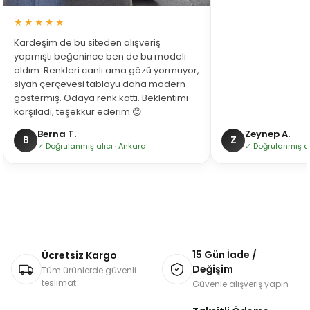
★★★★★
Kardeşim de bu siteden alışveriş
yapmıştı beğenince ben de bu modeli
aldım. Renkleri canlı ama gözü yormuyor,
siyah çerçevesi tabloyu daha modern
göstermiş. Odaya renk kattı. Beklentimi
karşıladı, teşekkür ederim 😊
Berna T.
Zeynep A.
B
Z
✓ Doğrulanmış alıcı · Ankara
✓ Doğrulanmış alı
15 Gün İade /
Ücretsiz Kargo
Değişim
Tüm ürünlerde güvenli
teslimat
Güvenle alışveriş yapın