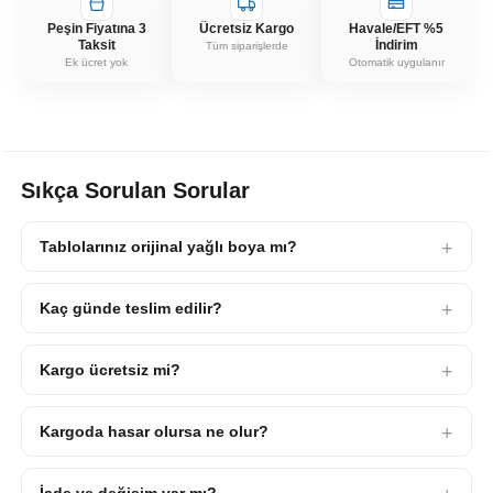
Peşin Fiyatına 3
Ücretsiz Kargo
Havale/EFT %5
Taksit
İndirim
Tüm siparişlerde
Ek ücret yok
Otomatik uygulanır
Sıkça Sorulan Sorular
Tablolarınız orijinal yağlı boya mı?
Kaç günde teslim edilir?
Kargo ücretsiz mi?
Kargoda hasar olursa ne olur?