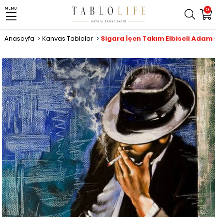
MENU
0
Anasayfa
Kanvas Tablolar
Sigara İçen Takım Elbiseli Adam 