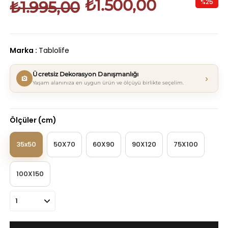
₺1.500,00
%
25
₺1.995,00
İndirim
Marka
:
Tablolife
Ücretsiz Dekorasyon Danışmanlığı
›
Yaşam alanınıza en uygun ürün ve ölçüyü birlikte seçelim.
Ölçüler (cm)
35x50
50X70
60X90
90X120
75X100
100X150