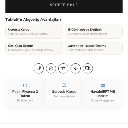
Tablolife Alışveriş Avantajları
Ücretsiz Kargo
15 Gün İade ve Değişim
Tüm Türkiye’ye ücretsiz teslimat
Güvenle karar verebilmeniz için
Özel Ölçü Üretim
Güvenli ve Taksitli Ödeme
Mekânınıza uygun ölçülerde üretim
Peşin fiyatına 3 taksit imkânı
Peşin Fiyatına 3
Ücretsiz Kargo
Havale/EFT %5
Taksit
İndirim
Tüm siparişlerde
Ek ücret yok
Otomatik uygulanır