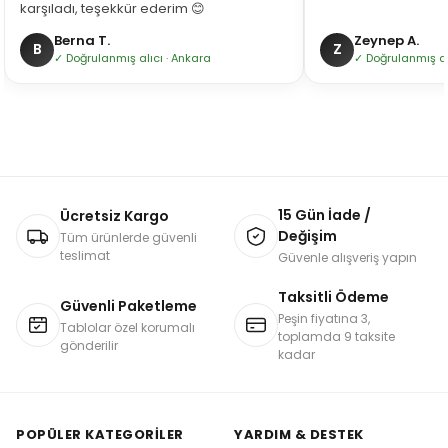
karşıladı, teşekkür ederim 😊
Berna T.
Zeynep A.
B
Z
✓ Doğrulanmış alıcı · Ankara
✓ Doğrulanmış alı
15 Gün İade /
Ücretsiz Kargo
Değişim
Tüm ürünlerde güvenli
teslimat
Güvenle alışveriş yapın
Taksitli Ödeme
Güvenli Paketleme
Peşin fiyatına 3,
Tablolar özel korumalı
toplamda 9 taksite
gönderilir
kadar
POPÜLER KATEGORILER
YARDIM & DESTEK