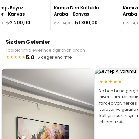
Kırmızı Deri Koltuklu
Kırmızı Beyaz Klasik
Araba - Kanvas
Araba - Kanvas
Tablo
Tablo
₺1.800,00
₺1.800,00
₺2.394,00
₺2.394,00
Sizden Gelenler
Tablolarımızı evlerinde ağırlayanlardan
5.0
★★★★★
· 16 değerlendirme
★★★★★
Ya ben buna gerçe
diyebilirim. Misafir
fark ediyor, herkes
soruyor ve gururla 
kattığı sıcaklık için
etsem az 🙏