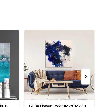
okulu
Fall In Flower - Yağlı Boya Dokulu
J