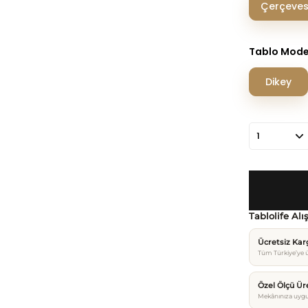
Çerçeves
Tablo Mode
Dikey
Tablolife Alı
Ücretsiz Ka
Tüm Türkiye’ye ü
Özel Ölçü Ür
Mekânınıza uygu