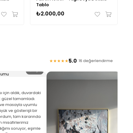
Tablo
B
₺2.000,00
₺
5.0
★★★★★
· 16 değerlendirme
🔍 Büyüt
 için aldık, duvardaki
 güzel tamamladı.
eve masayla uyumlu
yük ve gösterişli bir
ordum, tam kararında
★
 misafirlerimiz
ığımı soruyor, eşimle
Arka