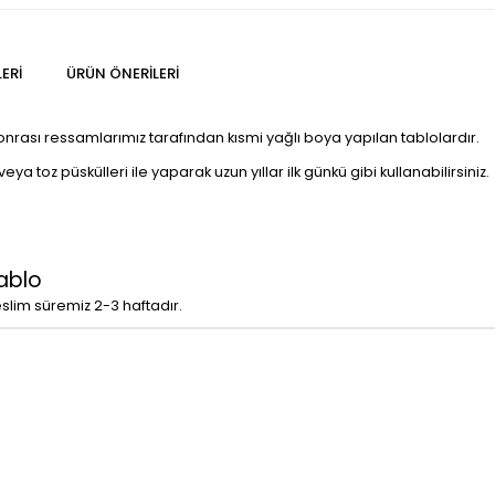
ERI
ÜRÜN ÖNERILERI
sonrası ressamlarımız tarafından kısmi yağlı boya yapılan tablolardır.
a toz püskülleri ile yaparak uzun yıllar ilk günkü gibi kullanabilirsiniz.
ablo
eslim süremiz 2-3 haftadır.