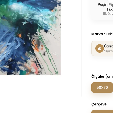
Peşin Fi
Tak
Ek ücre
Marka
:
Tabl
Ücre
Yaşam 
Ölçüler (cm
50X70
Çerçeve