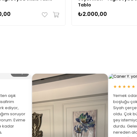
Tablo
0,00
₺2.000,00
🔍 Büyüt
★★★★★
ten aşık
Yemek odası
isafirim
boşluğu çok
rk ediyor,
Siyah çerç
ığımı soruyor
oldu. Çok bü
üyorum. Evime
şey istemiy
ne kadar
durdu. Gelen

nereden ald