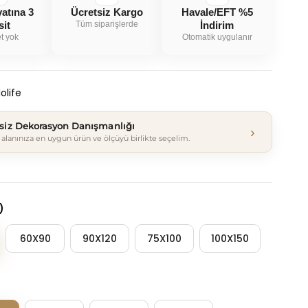
yatına 3
Ücretsiz Kargo
Havale/EFT %5
sit
Tüm siparişlerde
İndirim
t yok
Otomatik uygulanır
olife
tsiz Dekorasyon Danışmanlığı
›
alanınıza en uygun ürün ve ölçüyü birlikte seçelim.
)
60X90
90X120
75X100
100X150