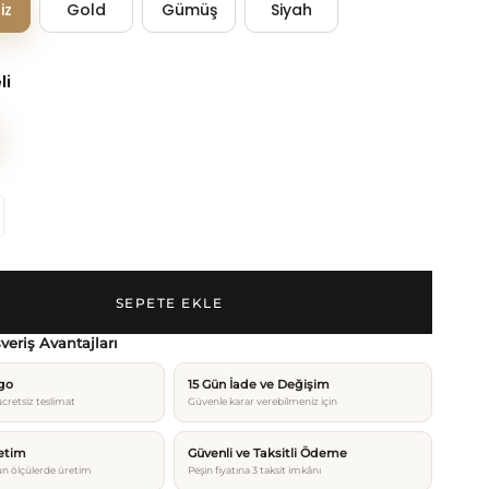
iz
Gold
Gümüş
Siyah
li
şveriş Avantajları
rgo
15 Gün İade ve Değişim
cretsiz teslimat
Güvenle karar verebilmeniz için
etim
Güvenli ve Taksitli Ödeme
n ölçülerde üretim
Peşin fiyatına 3 taksit imkânı