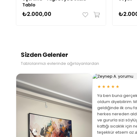
Tablo
₺2.000,00
₺2.00
Sizden Gelenler
Tablolarımızı evlerinde ağırlayanlardan
★★★★★
Ya ben buna gerçek
oldum diyebilirim. M
geldiğinde ilk onu fa
herkes nereden ald
ve gururla sizi söyl
 Büyüt
kattığı sıcaklık için 
teşekkür etsem az 