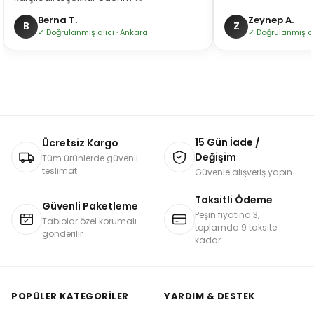
Berna T.
Zeynep A.
B
Z
✓ Doğrulanmış alıcı · Ankara
✓ Doğrulanmış alı
15 Gün İade /
Ücretsiz Kargo
Değişim
Tüm ürünlerde güvenli
teslimat
Güvenle alışveriş yapın
Taksitli Ödeme
Güvenli Paketleme
Peşin fiyatına 3,
Tablolar özel korumalı
toplamda 9 taksite
gönderilir
kadar
POPÜLER KATEGORILER
YARDIM & DESTEK