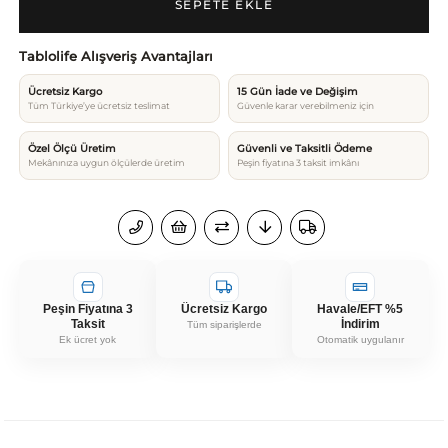
Tablolife Alışveriş Avantajları
Ücretsiz Kargo
15 Gün İade ve Değişim
Tüm Türkiye’ye ücretsiz teslimat
Güvenle karar verebilmeniz için
Özel Ölçü Üretim
Güvenli ve Taksitli Ödeme
Mekânınıza uygun ölçülerde üretim
Peşin fiyatına 3 taksit imkânı
Peşin Fiyatına 3
Ücretsiz Kargo
Havale/EFT %5
Taksit
İndirim
Tüm siparişlerde
Ek ücret yok
Otomatik uygulanır