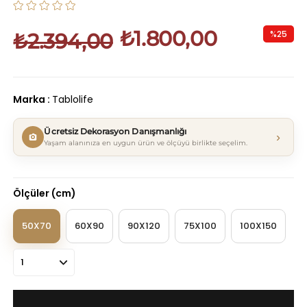
₺1.800,00
%
25
₺2.394,00
İndirim
Marka
:
Tablolife
Ücretsiz Dekorasyon Danışmanlığı
›
Yaşam alanınıza en uygun ürün ve ölçüyü birlikte seçelim.
Ölçüler (cm)
50X70
60X90
90X120
75X100
100X150