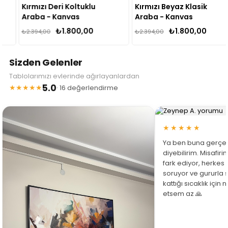
Kırmızı Deri Koltuklu
Kırmızı Beyaz Klasik
Araba - Kanvas
Araba - Kanvas
Tablo
Tablo
₺1.800,00
₺1.800,00
₺2.394,00
₺2.394,00
Sizden Gelenler
Tablolarımızı evlerinde ağırlayanlardan
5.0
★★★★★
· 16 değerlendirme
★★★★★
Ya ben buna gerçe
diyebilirim. Misafir
fark ediyor, herkes
soruyor ve gururla 
kattığı sıcaklık için
etsem az 🙏