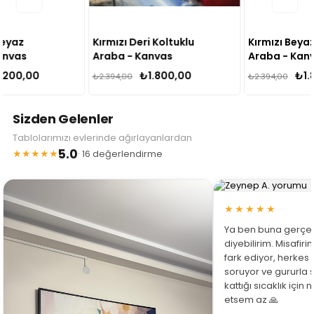
Kırmızı Deri Koltuklu
Kırmızı Beyaz Klasik
Araba - Kanvas
Araba - Kanvas
Tablo
Tablo
₺1.800,00
₺1.800,00
₺2.394,00
₺2.394,00
Sizden Gelenler
Tablolarımızı evlerinde ağırlayanlardan
5.0
★★★★★
· 16 değerlendirme
★★★★★
Ya ben buna gerçe
diyebilirim. Misafir
fark ediyor, herkes
soruyor ve gururla 
kattığı sıcaklık için
etsem az 🙏