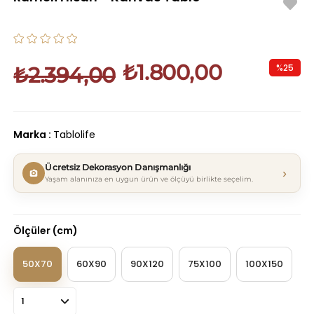
₺1.800,00
%
25
₺2.394,00
İndirim
Marka
:
Tablolife
Ücretsiz Dekorasyon Danışmanlığı
›
Yaşam alanınıza en uygun ürün ve ölçüyü birlikte seçelim.
Ölçüler (cm)
50X70
60X90
90X120
75X100
100X150