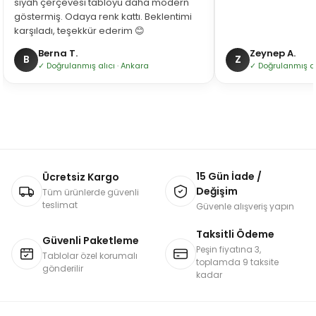
siyah çerçevesi tabloyu daha modern
göstermiş. Odaya renk kattı. Beklentimi
karşıladı, teşekkür ederim 😊
Berna T.
Zeynep A.
B
Z
✓ Doğrulanmış alıcı · Ankara
✓ Doğrulanmış alı
15 Gün İade /
Ücretsiz Kargo
Değişim
Tüm ürünlerde güvenli
teslimat
Güvenle alışveriş yapın
Taksitli Ödeme
Güvenli Paketleme
Peşin fiyatına 3,
Tablolar özel korumalı
toplamda 9 taksite
gönderilir
kadar