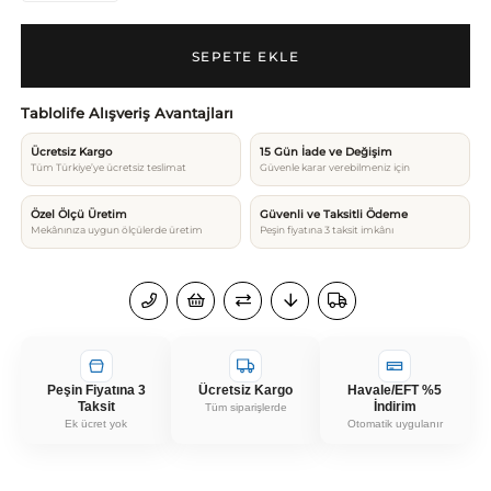
Tablolife Alışveriş Avantajları
Ücretsiz Kargo
15 Gün İade ve Değişim
Tüm Türkiye’ye ücretsiz teslimat
Güvenle karar verebilmeniz için
Özel Ölçü Üretim
Güvenli ve Taksitli Ödeme
Mekânınıza uygun ölçülerde üretim
Peşin fiyatına 3 taksit imkânı
Peşin Fiyatına 3
Ücretsiz Kargo
Havale/EFT %5
Taksit
İndirim
Tüm siparişlerde
Ek ücret yok
Otomatik uygulanır