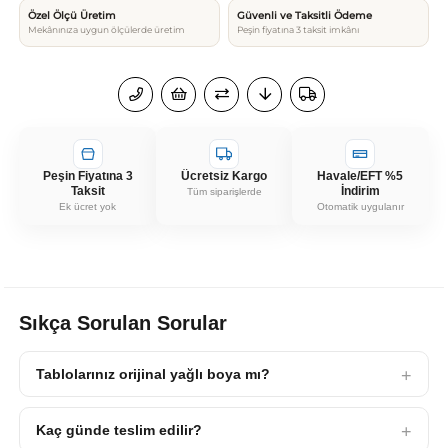
Özel Ölçü Üretim
Güvenli ve Taksitli Ödeme
Mekânınıza uygun ölçülerde üretim
Peşin fiyatına 3 taksit imkânı
Peşin Fiyatına 3
Ücretsiz Kargo
Havale/EFT %5
Taksit
İndirim
Tüm siparişlerde
Ek ücret yok
Otomatik uygulanır
Sıkça Sorulan Sorular
Tablolarınız orijinal yağlı boya mı?
Kaç günde teslim edilir?