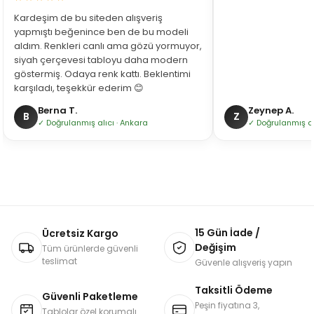
Kardeşim de bu siteden alışveriş
yapmıştı beğenince ben de bu modeli
aldım. Renkleri canlı ama gözü yormuyor,
siyah çerçevesi tabloyu daha modern
göstermiş. Odaya renk kattı. Beklentimi
karşıladı, teşekkür ederim 😊
Berna T.
Zeynep A.
B
Z
✓ Doğrulanmış alıcı · Ankara
✓ Doğrulanmış alı
15 Gün İade /
Ücretsiz Kargo
Değişim
Tüm ürünlerde güvenli
teslimat
Güvenle alışveriş yapın
Taksitli Ödeme
Güvenli Paketleme
Peşin fiyatına 3,
Tablolar özel korumalı