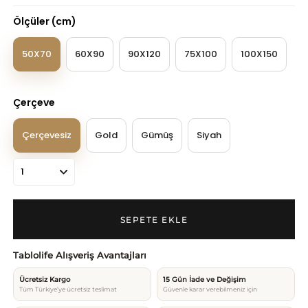
Ölçüler (cm)
50X70
60X90
90X120
75X100
100X150
Çerçeve
Çerçevesiz
Gold
Gümüş
Siyah
Tablolife Alışveriş Avantajları
Ücretsiz Kargo
15 Gün İade ve Değişim
Tüm Türkiye’ye ücretsiz teslimat
Güvenle karar verebilmeniz için