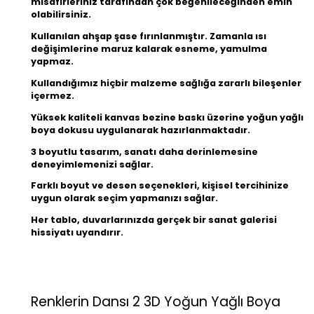
misafirleriniz tarafından çok beğenileceğinden emin
olabilirsiniz.
Kullanılan ahşap şase fırınlanmıştır. Zamanla ısı
değişimlerine maruz kalarak esneme, yamulma
yapmaz.
Kullandığımız hiçbir malzeme sağlığa zararlı bileşenler
içermez.
Yüksek kaliteli kanvas bezine baskı üzerine yoğun yağlı
boya dokusu uygulanarak hazırlanmaktadır.
3 boyutlu tasarım, sanatı daha derinlemesine
deneyimlemenizi sağlar.
Farklı boyut ve desen seçenekleri, kişisel tercihinize
uygun olarak seçim yapmanızı sağlar.
Her tablo, duvarlarınızda gerçek bir sanat galerisi
hissiyatı uyandırır.
Renklerin Dansı 2 3D Yoğun Yağlı Boya