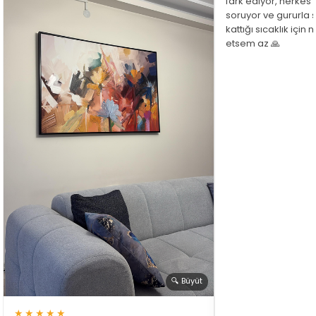
fark ediyor, herkes
soruyor ve gururla 
kattığı sıcaklık için
etsem az 🙏
🔍 Büyüt
★★★★★