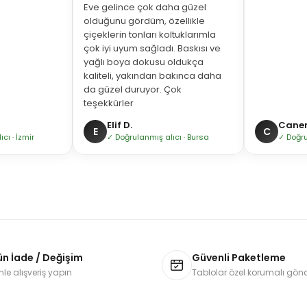
Eve gelince çok daha güzel
olduğunu gördüm, özellikle
çiçeklerin tonları koltuklarımla
çok iyi uyum sağladı. Baskısı ve
yağlı boya dokusu oldukça
kaliteli, yakından bakınca daha
da güzel duruyor. Çok
teşekkürler
Elif D.
Caner 
E
C
ı · İzmir
✓ Doğrulanmış alıcı · Bursa
✓ Doğru
ün İade / Değişim
Güvenli Paketleme
le alışveriş yapın
Tablolar özel korumalı gönde