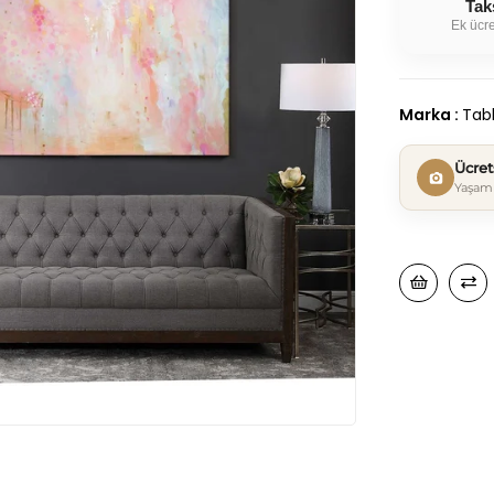
Tak
Ek ücre
Marka
:
Tabl
Ücre
Yaşam 