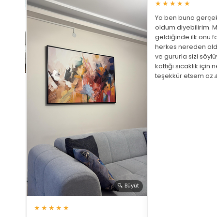
★★★★★
Ya ben buna gerçek
oldum diyebilirim. M
geldiğinde ilk onu fa
herkes nereden ald
ve gururla sizi söyl
 Büyüt
kattığı sıcaklık için 
teşekkür etsem az 
ariş
ştim
üphem
a bir
 gözüm
🔍 Büyüt
★★★★★