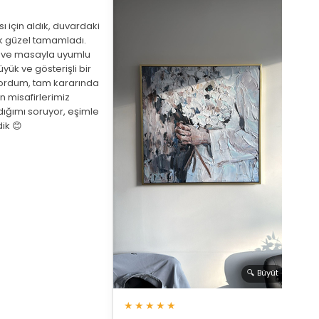
 için aldık, duvardaki
 güzel tamamladı.
eve masayla uyumlu
yük ve gösterişli bir
ordum, tam kararında
★
 misafirlerimiz
ığımı soruyor, eşimle
Arka
ik 😊
beni
de a
bekl
saat
🔍 Büyüt
★★★★★