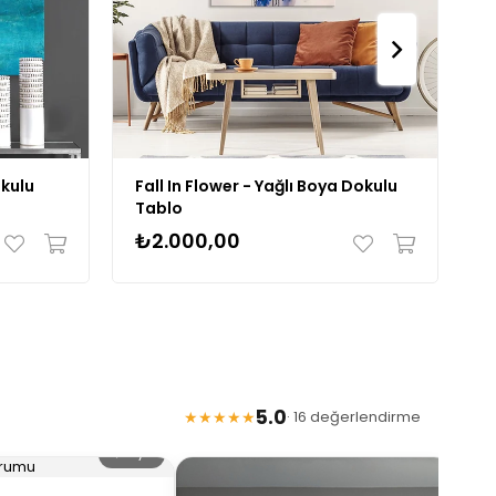
okulu
Fall In Flower - Yağlı Boya Dokulu
J
Tablo
B
₺2.000,00
₺
5.0
★★★★★
· 16 değerlendirme
🔍 Büyüt