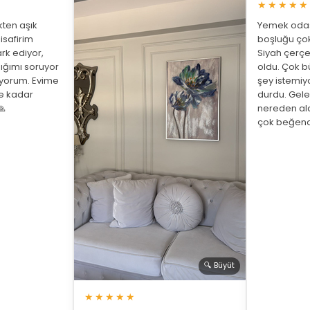
★★★★★
ten aşık
Yemek odası
isafirim
boşluğu çok
rk ediyor,
Siyah çerç
ığımı soruyor
oldu. Çok bü
üyorum. Evime
şey istemiy
ne kadar
durdu. Gelen

nereden ald
çok beğend
🔍 Büyüt
★★★★★