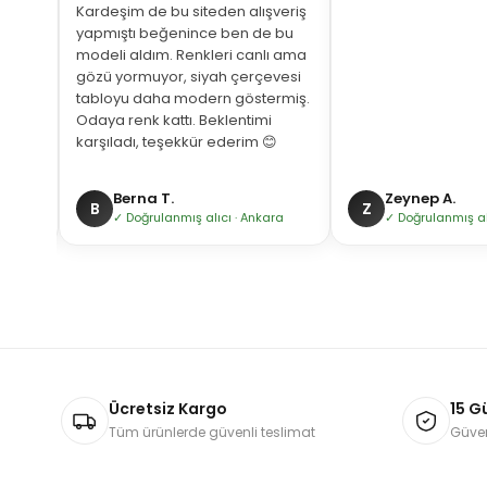
Kardeşim de bu siteden alışveriş
yapmıştı beğenince ben de bu
modeli aldım. Renkleri canlı ama
gözü yormuyor, siyah çerçevesi
tabloyu daha modern göstermiş.
Odaya renk kattı. Beklentimi
karşıladı, teşekkür ederim 😊
Berna T.
Zeynep A.
B
Z
bul
✓ Doğrulanmış alıcı · Ankara
✓ Doğrulanmış alıc
Ücretsiz Kargo
15 G
Tüm ürünlerde güvenli teslimat
Güven