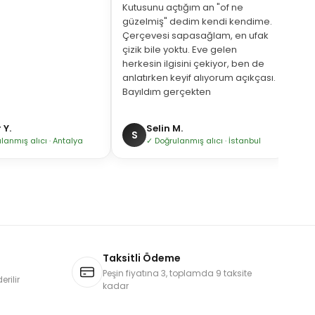
Kutusunu açtığım an "of ne
güzelmiş" dedim kendi kendime.
Çerçevesi sapasağlam, en ufak
çizik bile yoktu. Eve gelen
herkesin ilgisini çekiyor, ben de
anlatırken keyif alıyorum açıkçası.
Bayıldım gerçekten
Y.
Selin M.
S
H
lanmış alıcı · Antalya
✓ Doğrulanmış alıcı · İstanbul
Taksitli Ödeme
Peşin fiyatına 3, toplamda 9 taksite
rilir
kadar