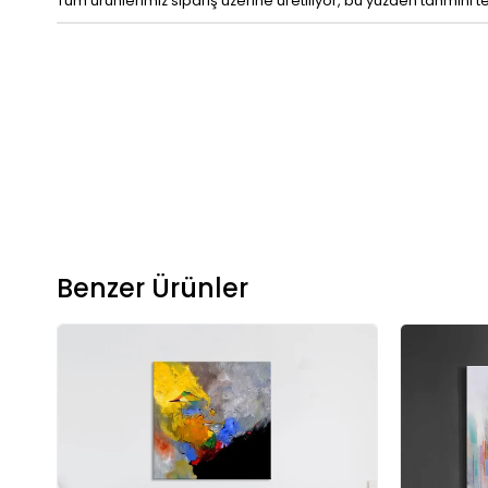
Tüm ürünlerimiz sipariş üzerine üretiliyor, bu yüzden tahmini t
Benzer Ürünler