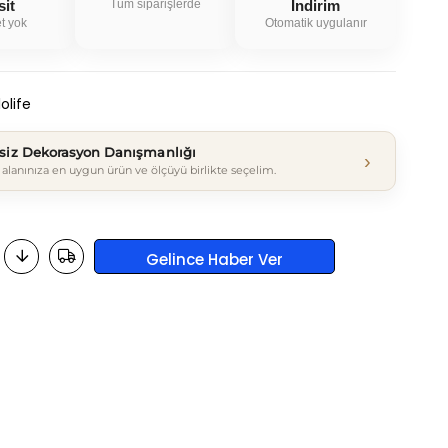
sit
Tüm siparişlerde
İndirim
t yok
Otomatik uygulanır
olife
tsiz Dekorasyon Danışmanlığı
›
alanınıza en uygun ürün ve ölçüyü birlikte seçelim.
Gelince Haber Ver