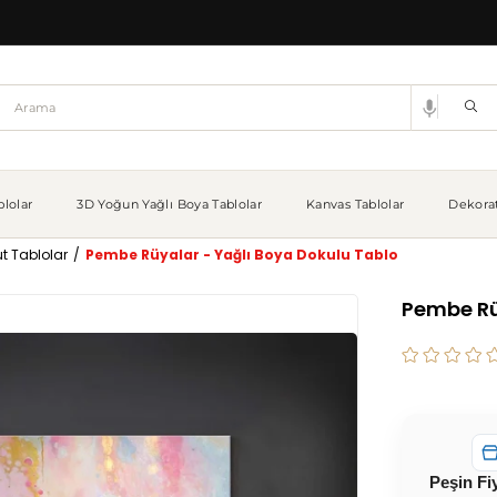
lolar
3D Yoğun Yağlı Boya Tablolar
Kanvas Tablolar
Dekorat
t Tablolar
Pembe Rüyalar - Yağlı Boya Dokulu Tablo
Pembe Rü
Peşin Fi