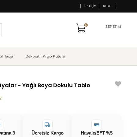
İLETIŞIM
BLOG
0
SEPETIM
if Tepsi
Dekoratif Kitap Kutular
yalar - Yağlı Boya Dokulu Tablo
yatına 3
Ücretsiz Kargo
Havale/EFT %5