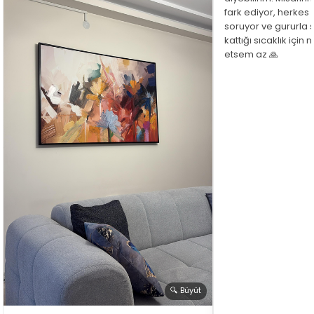
fark ediyor, herkes
soruyor ve gururla 
kattığı sıcaklık için
etsem az 🙏
🔍 Büyüt