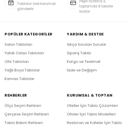
Peşin fiyatına 3,
Tablolar özel korumalı
toplamda 9 taksite
gönderilir
kadar
POPÜLER KATEGORILER
YARDIM & DESTEK
Salon Tabloları
Sıkça Sorulan Sorular
Yatak Odası Tabloları
Sipariş Takibi
Ofis Tabloları
Kargo ve Teslimat
Yağlı Boya Tablolar
İade ve Değişim
Kanvas Tablolar
REHBERLER
KURUMSAL & TOPTAN
Ölçü Seçim Rehberi
Oteller İçin Tablo Çözümleri
Çerçeve Seçim Rehberi
Ofisler İçin Tablo Modelleri
Tablo Bakım Rehberi
Restoran ve Kafeler İçin Tablo