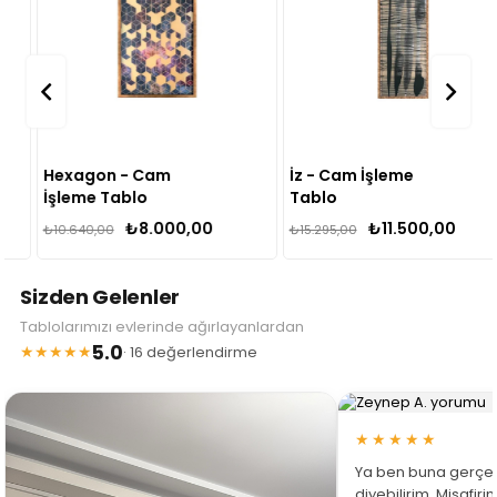
Hexagon - Cam
İz - Cam İşleme
İşleme Tablo
Tablo
₺8.000,00
₺11.500,00
₺10.640,00
₺15.295,00
Sizden Gelenler
Tablolarımızı evlerinde ağırlayanlardan
5.0
★★★★★
· 16 değerlendirme
★★★★★
Ya ben buna gerçe
diyebilirim. Misafir