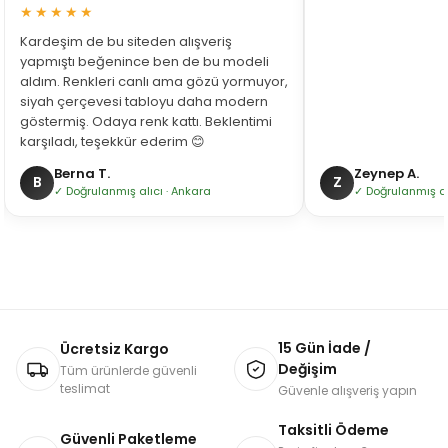
★★★★★
Kardeşim de bu siteden alışveriş
yapmıştı beğenince ben de bu modeli
aldım. Renkleri canlı ama gözü yormuyor,
siyah çerçevesi tabloyu daha modern
göstermiş. Odaya renk kattı. Beklentimi
karşıladı, teşekkür ederim 😊
Berna T.
Zeynep A.
B
Z
✓ Doğrulanmış alıcı · Ankara
✓ Doğrulanmış alı
15 Gün İade /
Ücretsiz Kargo
Değişim
Tüm ürünlerde güvenli
teslimat
Güvenle alışveriş yapın
Taksitli Ödeme
Güvenli Paketleme