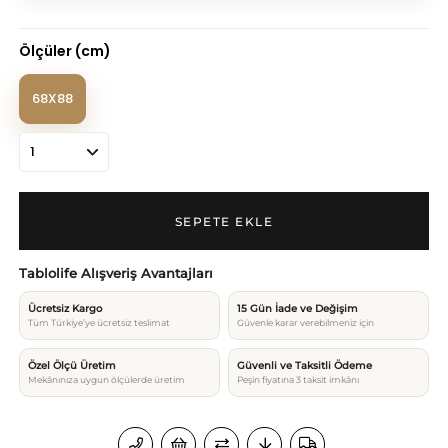
Ölçüler (cm)
68X88
Tablolife Alışveriş Avantajları
Ücretsiz Kargo
15 Gün İade ve Değişim
Tüm Türkiye’ye ücretsiz teslimat
Güvenle karar verebilmeniz için
Özel Ölçü Üretim
Güvenli ve Taksitli Ödeme
Mekânınıza uygun ölçülerde üretim
Peşin fiyatına 3 taksit imkânı