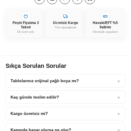
Peşin Fiyatına 3
Ücretsiz Kargo
Havale/EFT %5
Taksit
İndirim
Tüm siparişlerde
Ek ücret yok
Otomatik uygulanır
Sıkça Sorulan Sorular
Tablolarınız orijinal yağlı boya mı?
Kaç günde teslim edilir?
Kargo ücretsiz mi?
Kargoda hasar olursa ne olur?