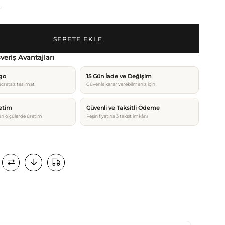
şveriş Avantajları
rgo
15 Gün İade ve Değişim
cretsiz teslimat
Güvenle karar verebilmeniz için
etim
Güvenli ve Taksitli Ödeme
n ölçülerde üretim
Peşin fiyatına 3 taksit imkânı