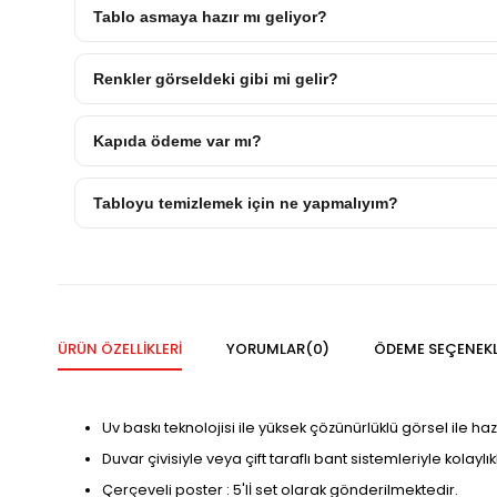
Tablo asmaya hazır mı geliyor?
Renkler görseldeki gibi mi gelir?
Kapıda ödeme var mı?
Tabloyu temizlemek için ne yapmalıyım?
ÜRÜN ÖZELLIKLERI
YORUMLAR
(0)
ÖDEME SEÇENEKL
Uv baskı teknolojisi ile yüksek çözünürlüklü görsel ile haz
Duvar çivisiyle veya çift taraflı bant sistemleriyle kolaylı
Çerçeveli poster : 5'lİ set olarak gönderilmektedir.