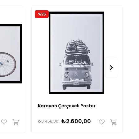
%25
%
Karavan Çerçeveli Poster
K
₺2.600,00
₺3.458,00
₺