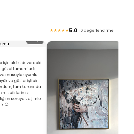
5.0
★★★★★
· 16 değerlendirme
🔍 Büyüt
 için aldık, duvardaki
 güzel tamamladı.
eve masayla uyumlu
yük ve gösterişli bir
ordum, tam kararında
★
 misafirlerimiz
ığımı soruyor, eşimle
Arka
ik 😊
beni
de a
bekl
saat