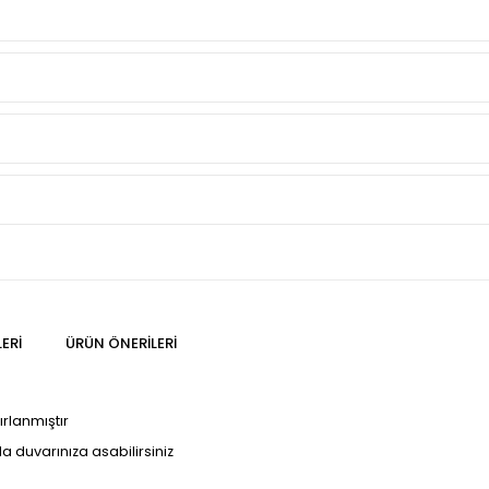
ERI
ÜRÜN ÖNERILERI
ırlanmıştır
kla duvarınıza asabilirsiniz