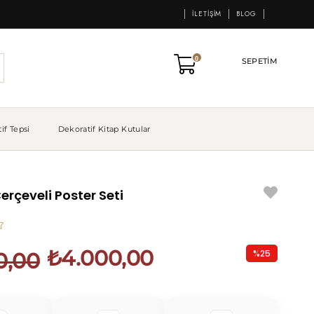
İLETIŞIM
BLOG
0
SEPETIM
if Tepsi
Dekoratif Kitap Kutular
erçeveli Poster Seti
₺4.000,00
%
25
0,00
İndirim