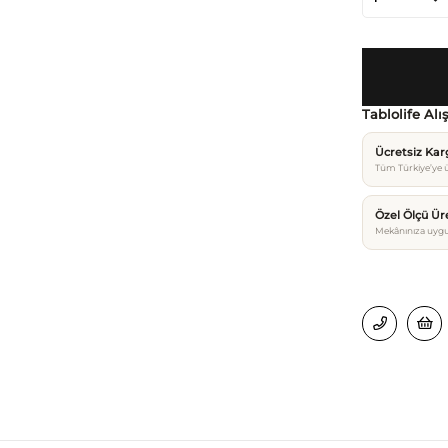
Tablolife Alı
Ücretsiz Ka
Tüm Türkiye’ye ü
Özel Ölçü Ür
Mekânınıza uygu