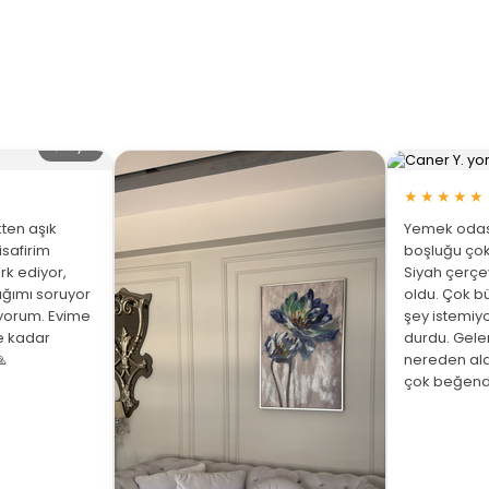
🔍 Büyüt
★★★★★
ten aşık
Yemek odası
isafirim
boşluğu çok
rk ediyor,
Siyah çerç
ığımı soruyor
oldu. Çok bü
üyorum. Evime
şey istemiy
ne kadar
durdu. Gelen

nereden ald
çok beğend