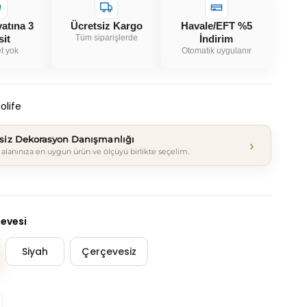
yatına 3
Ücretsiz Kargo
Havale/EFT %5
sit
Tüm siparişlerde
İndirim
t yok
Otomatik uygulanır
olife
tsiz Dekorasyon Danışmanlığı
›
alanınıza en uygun ürün ve ölçüyü birlikte seçelim.
çevesi
Siyah
Çerçevesiz