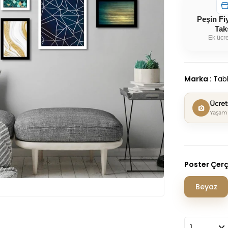
Peşin Fi
Tak
Ek ücre
Marka
:
Tabl
Ücre
Yaşam 
Poster Çer
Beyaz