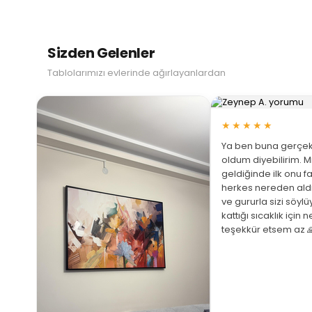
Sizden Gelenler
Tablolarımızı evlerinde ağırlayanlardan
★★★★★
Ya ben buna gerçek
oldum diyebilirim. M
geldiğinde ilk onu fa
herkes nereden ald
ve gururla sizi söyl
 Büyüt
kattığı sıcaklık için 
teşekkür etsem az 
ariş
ştim
üphem