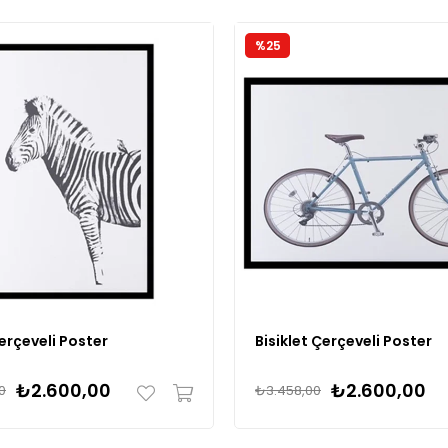
%25
erçeveli Poster
Bisiklet Çerçeveli Poster
₺2.600,00
₺2.600,00
0
₺3.458,00