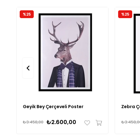
%25
%25
Geyik Bey Çerçeveli Poster
Zebra Ç
₺2.600,00
₺3.458,00
₺3.458,0