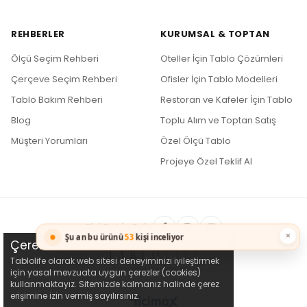
REHBERLER
KURUMSAL & TOPTAN
Ölçü Seçim Rehberi
Oteller İçin Tablo Çözümleri
Çerçeve Seçim Rehberi
Ofisler İçin Tablo Modelleri
Tablo Bakım Rehberi
Restoran ve Kafeler İçin Tablo
Blog
Toplu Alım ve Toptan Satış
Müşteri Yorumları
Özel Ölçü Tablo
Projeye Özel Teklif Al
Bizi Takip Edin
×
Şu an bu ürünü
53
kişi inceliyor
Çerez Kullanımı
Tablolife olarak web sitesi deneyiminizi iyileştirmek
için yasal mevzuata uygun çerezler (cookies)
kullanmaktayız. Sitemizde kalmanız halinde çerez
erişimine izin vermiş sayılırsınız.