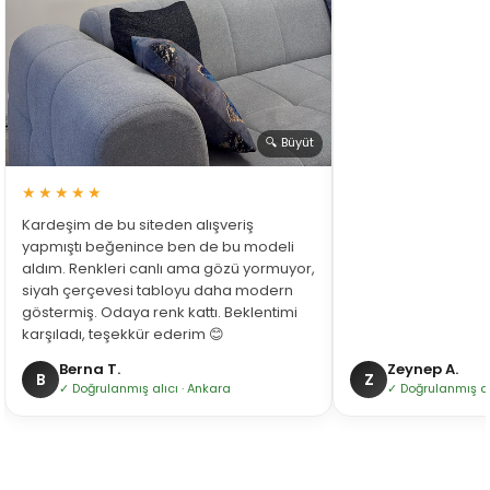
🔍 Büyüt
★★★★★
Kardeşim de bu siteden alışveriş
yapmıştı beğenince ben de bu modeli
aldım. Renkleri canlı ama gözü yormuyor,
siyah çerçevesi tabloyu daha modern
göstermiş. Odaya renk kattı. Beklentimi
karşıladı, teşekkür ederim 😊
Berna T.
Zeynep A.
B
Z
✓ Doğrulanmış alıcı · Ankara
✓ Doğrulanmış alı