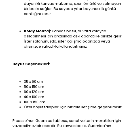
dayanıklı kanvas malzeme, uzun ömürlü ve solmayan
bir baskı sağlar. Bu sayede yıllar boyunca ilk günkü
canlılığını korur.
Kolay Montaj:
Kanvas baskı, duvara kolayca
asılabilmesi için arkasında askı aparatı ile birlikte gelir.
İster salonunuzda, ister çalışma odanızda veya
ofisinizde rahatlıkla kullanabilirsiniz.
Boyut Seçenekleri:
35 x 50 cm
50 x 150 cm
60 x 120 cm
40 x 100 cm
100 x 150 cm
Özel boyut talepleri için bizimle iletişime geçebilirsiniz.
Picasso'nun Guernica tablosu, sanat ve tarih meraklıları için
vazgeçilmez bir eserdir. Bu kanvas baskı, Guernica'nın