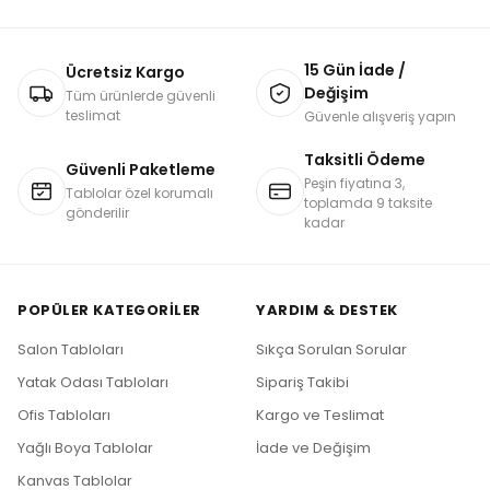
15 Gün İade /
Ücretsiz Kargo
Değişim
Tüm ürünlerde güvenli
teslimat
Güvenle alışveriş yapın
Taksitli Ödeme
Güvenli Paketleme
Peşin fiyatına 3,
Tablolar özel korumalı
toplamda 9 taksite
gönderilir
kadar
POPÜLER KATEGORILER
YARDIM & DESTEK
Salon Tabloları
Sıkça Sorulan Sorular
Yatak Odası Tabloları
Sipariş Takibi
Ofis Tabloları
Kargo ve Teslimat
Yağlı Boya Tablolar
İade ve Değişim
Kanvas Tablolar