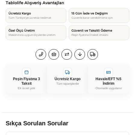
Tablolife Alışveriş Avantajları
Ücretsiz Kargo
15 Gün İade ve Değişim
Tüm Türkiye’ye ücretsiz teslimat
Güvenle karar verebilmeniz için
Özel Ölçü Üretim
Güvenli ve Taksitli Ödeme
Mekânınıza uygun ölçülerde üretim
Peşin fiyatına 3 taksit imkânı
Peşin Fiyatına 3
Ücretsiz Kargo
Havale/EFT %5
Taksit
İndirim
Tüm siparişlerde
Ek ücret yok
Otomatik uygulanır
Sıkça Sorulan Sorular