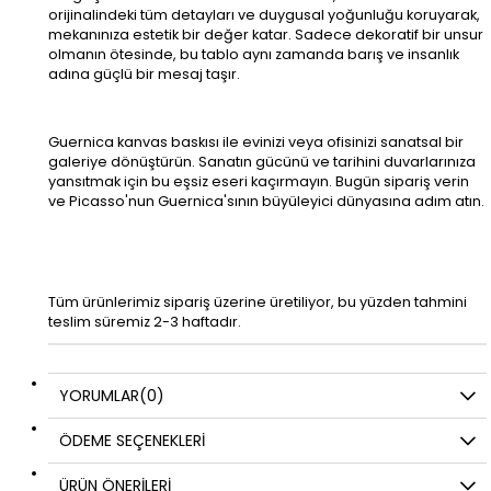
orijinalindeki tüm detayları ve duygusal yoğunluğu koruyarak,
mekanınıza estetik bir değer katar. Sadece dekoratif bir unsur
olmanın ötesinde, bu tablo aynı zamanda barış ve insanlık
adına güçlü bir mesaj taşır.
Guernica kanvas baskısı ile evinizi veya ofisinizi sanatsal bir
galeriye dönüştürün. Sanatın gücünü ve tarihini duvarlarınıza
yansıtmak için bu eşsiz eseri kaçırmayın. Bugün sipariş verin
ve Picasso'nun Guernica'sının büyüleyici dünyasına adım atın.
Tüm ürünlerimiz sipariş üzerine üretiliyor, bu yüzden tahmini
teslim süremiz 2-3 haftadır.
YORUMLAR
(0)
ÖDEME SEÇENEKLERI
ÜRÜN ÖNERILERI