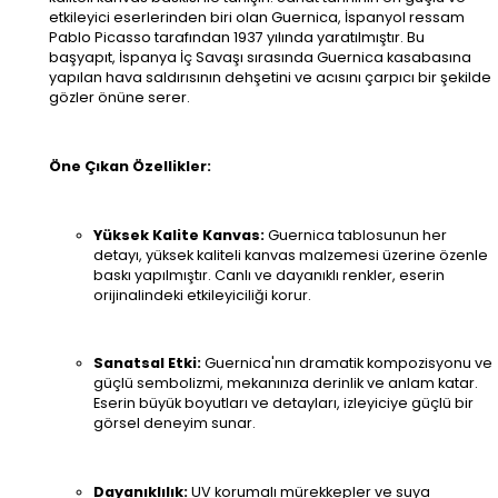
etkileyici eserlerinden biri olan Guernica, İspanyol ressam
Pablo Picasso tarafından 1937 yılında yaratılmıştır. Bu
başyapıt, İspanya İç Savaşı sırasında Guernica kasabasına
yapılan hava saldırısının dehşetini ve acısını çarpıcı bir şekilde
gözler önüne serer.
Öne Çıkan Özellikler:
Yüksek Kalite Kanvas:
Guernica tablosunun her
detayı, yüksek kaliteli kanvas malzemesi üzerine özenle
baskı yapılmıştır. Canlı ve dayanıklı renkler, eserin
orijinalindeki etkileyiciliği korur.
Sanatsal Etki:
Guernica'nın dramatik kompozisyonu ve
güçlü sembolizmi, mekanınıza derinlik ve anlam katar.
Eserin büyük boyutları ve detayları, izleyiciye güçlü bir
görsel deneyim sunar.
Dayanıklılık:
UV korumalı mürekkepler ve suya