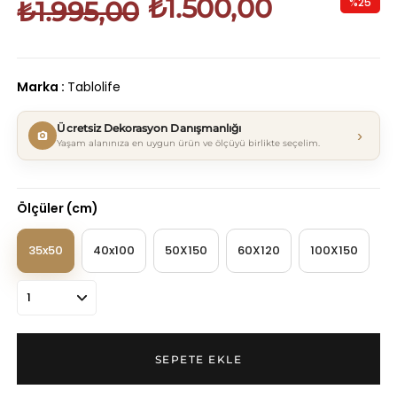
₺1.500,00
%
25
₺1.995,00
İndirim
Marka
:
Tablolife
Ücretsiz Dekorasyon Danışmanlığı
›
Yaşam alanınıza en uygun ürün ve ölçüyü birlikte seçelim.
Ölçüler (cm)
35x50
40x100
50X150
60X120
100X150