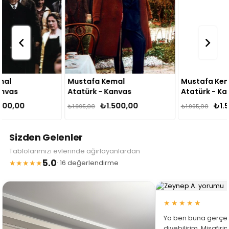
Mustafa Kemal
Mustafa Kemal
Atatürk - Kanvas
Atatürk - Kanvas
Tablo ATGE-044-F
Tablo ATGE-045-F
₺1.500,00
₺1.500,00
₺1.995,00
₺1.995,00
Sizden Gelenler
Tablolarımızı evlerinde ağırlayanlardan
5.0
★★★★★
· 16 değerlendirme
★★★★★
Ya ben buna gerçe
diyebilirim. Misafir