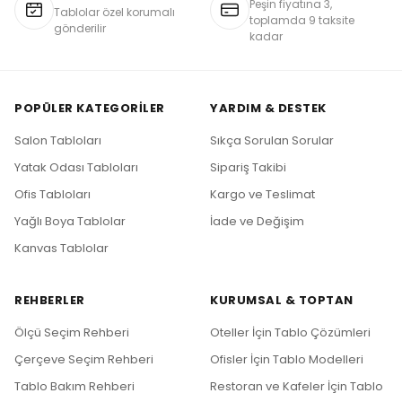
Peşin fiyatına 3,
Tablolar özel korumalı
toplamda 9 taksite
gönderilir
kadar
POPÜLER KATEGORILER
YARDIM & DESTEK
Salon Tabloları
Sıkça Sorulan Sorular
Yatak Odası Tabloları
Sipariş Takibi
Ofis Tabloları
Kargo ve Teslimat
Yağlı Boya Tablolar
İade ve Değişim
Kanvas Tablolar
REHBERLER
KURUMSAL & TOPTAN
Ölçü Seçim Rehberi
Oteller İçin Tablo Çözümleri
Çerçeve Seçim Rehberi
Ofisler İçin Tablo Modelleri
Tablo Bakım Rehberi
Restoran ve Kafeler İçin Tablo