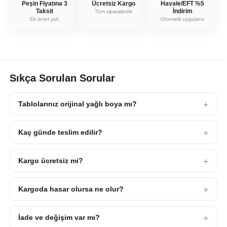
Peşin Fiyatına 3
Ücretsiz Kargo
Havale/EFT %5
Taksit
İndirim
Tüm siparişlerde
Ek ücret yok
Otomatik uygulanır
Sıkça Sorulan Sorular
Tablolarınız orijinal yağlı boya mı?
Kaç günde teslim edilir?
Kargo ücretsiz mi?
Kargoda hasar olursa ne olur?
İade ve değişim var mı?