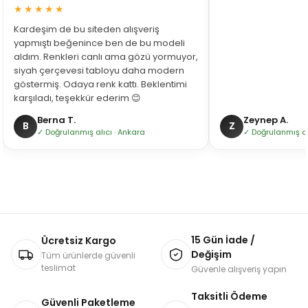
★★★★★
Kardeşim de bu siteden alışveriş
yapmıştı beğenince ben de bu modeli
aldım. Renkleri canlı ama gözü yormuyor,
siyah çerçevesi tabloyu daha modern
göstermiş. Odaya renk kattı. Beklentimi
karşıladı, teşekkür ederim 😊
Berna T.
Zeynep A.
B
Z
✓ Doğrulanmış alıcı · Ankara
✓ Doğrulanmış alı
15 Gün İade /
Ücretsiz Kargo
Değişim
Tüm ürünlerde güvenli
teslimat
Güvenle alışveriş yapın
Taksitli Ödeme
Güvenli Paketleme