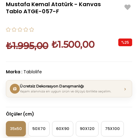
Mustafa Kemal Atatürk - Kanvas
Tablo ATGE-057-F
₺1.500,00
%
25
₺1.995,00
İndirim
Marka
:
Tablolife
Ücretsiz Dekorasyon Danışmanlığı
›
Yaşam alanınıza en uygun ürün ve ölçüyü birlikte seçelim.
Ölçüler (cm)
35x50
50X70
60X90
90X120
75X100