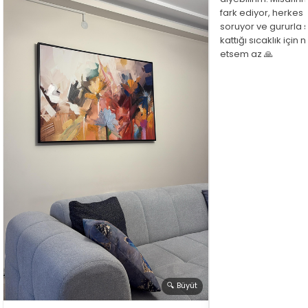
fark ediyor, herkes
soruyor ve gururla 
kattığı sıcaklık için
etsem az 🙏
🔍 Büyüt