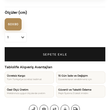
Ölçüler (cm)
60X80
Tablolife Alışveriş Avantajları
Ücretsiz Kargo
15 Gün İade ve Değişim
Tüm Türkiye’ye ücretsiz teslimat
Güvenle karar verebilmeniz için
Özel Ölçü Üretim
Güvenli ve Taksitli Ödeme
Mekânınıza uygun ölçülerde üretim
Peşin fiyatına 3 taksit imkânı