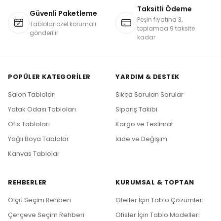
Taksitli Ödeme
Güvenli Paketleme
Peşin fiyatına 3,
Tablolar özel korumalı
toplamda 9 taksite
gönderilir
kadar
POPÜLER KATEGORILER
YARDIM & DESTEK
Salon Tabloları
Sıkça Sorulan Sorular
Yatak Odası Tabloları
Sipariş Takibi
Ofis Tabloları
Kargo ve Teslimat
Yağlı Boya Tablolar
İade ve Değişim
Kanvas Tablolar
REHBERLER
KURUMSAL & TOPTAN
Ölçü Seçim Rehberi
Oteller İçin Tablo Çözümleri
Çerçeve Seçim Rehberi
Ofisler İçin Tablo Modelleri