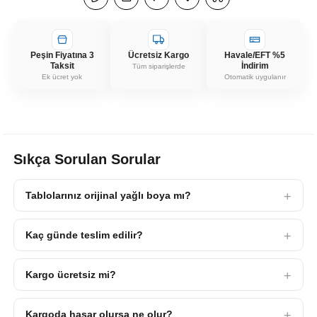
Peşin Fiyatına 3
Ücretsiz Kargo
Havale/EFT %5
Taksit
İndirim
Tüm siparişlerde
Ek ücret yok
Otomatik uygulanır
Sıkça Sorulan Sorular
Tablolarınız orijinal yağlı boya mı?
Kaç günde teslim edilir?
Kargo ücretsiz mi?
Kargoda hasar olursa ne olur?