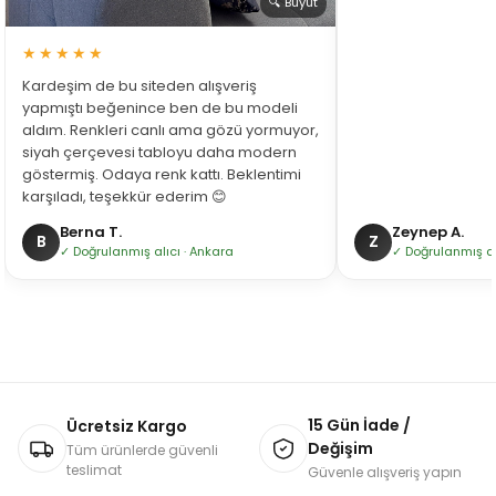
🔍 Büyüt
★★★★★
Kardeşim de bu siteden alışveriş
yapmıştı beğenince ben de bu modeli
aldım. Renkleri canlı ama gözü yormuyor,
siyah çerçevesi tabloyu daha modern
göstermiş. Odaya renk kattı. Beklentimi
karşıladı, teşekkür ederim 😊
Berna T.
Zeynep A.
B
Z
✓ Doğrulanmış alıcı · Ankara
✓ Doğrulanmış alı
15 Gün İade /
Ücretsiz Kargo
Değişim
Tüm ürünlerde güvenli
teslimat
Güvenle alışveriş yapın