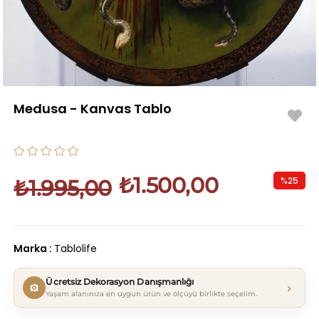
Medusa - Kanvas Tablo
₺1.500,00
%
25
₺1.995,00
İndirim
Marka
:
Tablolife
Ücretsiz Dekorasyon Danışmanlığı
›
Yaşam alanınıza en uygun ürün ve ölçüyü birlikte seçelim.