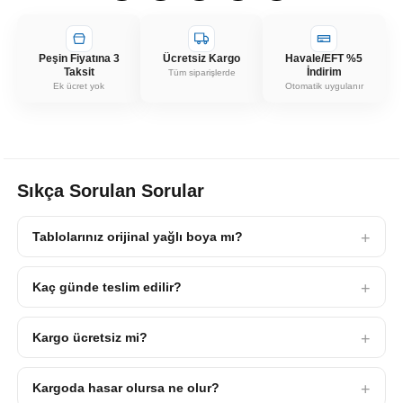
Peşin Fiyatına 3
Ücretsiz Kargo
Havale/EFT %5
Taksit
İndirim
Tüm siparişlerde
Ek ücret yok
Otomatik uygulanır
Sıkça Sorulan Sorular
Tablolarınız orijinal yağlı boya mı?
Kaç günde teslim edilir?
Kargo ücretsiz mi?
Kargoda hasar olursa ne olur?