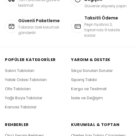
teslimat
Güvenle alışveriş yapın
Taksitli Ödeme
Güvenli Paketleme
Peşin fiyatına 3,
Tablolar özel korumalı
toplamda 9 taksite
gönderilir
kadar
POPÜLER KATEGORILER
YARDIM & DESTEK
Salon Tabloları
Sıkça Sorulan Sorular
Yatak Odası Tabloları
Sipariş Takibi
Ofis Tabloları
Kargo ve Teslimat
Yağlı Boya Tablolar
İade ve Değişim
Kanvas Tablolar
REHBERLER
KURUMSAL & TOPTAN
Ölçü Seçim Rehberi
Oteller İçin Tablo Çözümleri