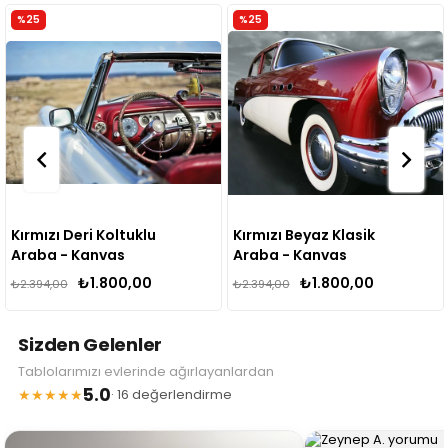
%25
%25
Kırmızı Deri Koltuklu
Kırmızı Beyaz Klasik
Araba - Kanvas
Araba - Kanvas
Tablo
Tablo
₺1.800,00
₺1.800,00
₺2.394,00
₺2.394,00
Sizden Gelenler
Tablolarımızı evlerinde ağırlayanlardan
5.0
★★★★★
· 16 değerlendirme