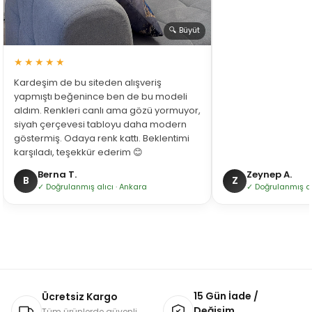
🔍 Büyüt
★★★★★
Kardeşim de bu siteden alışveriş
yapmıştı beğenince ben de bu modeli
aldım. Renkleri canlı ama gözü yormuyor,
siyah çerçevesi tabloyu daha modern
göstermiş. Odaya renk kattı. Beklentimi
karşıladı, teşekkür ederim 😊
Berna T.
Zeynep A.
B
Z
✓ Doğrulanmış alıcı · Ankara
✓ Doğrulanmış alı
15 Gün İade /
Ücretsiz Kargo
Değişim
Tüm ürünlerde güvenli