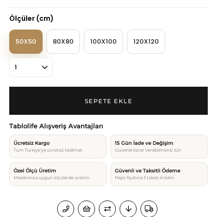
Ölçüler (cm)
50X50
80X80
100X100
120X120
Tablolife Alışveriş Avantajları
Ücretsiz Kargo
15 Gün İade ve Değişim
Tüm Türkiye’ye ücretsiz teslimat
Güvenle karar verebilmeniz için
Özel Ölçü Üretim
Güvenli ve Taksitli Ödeme
Mekânınıza uygun ölçülerde üretim
Peşin fiyatına 3 taksit imkânı