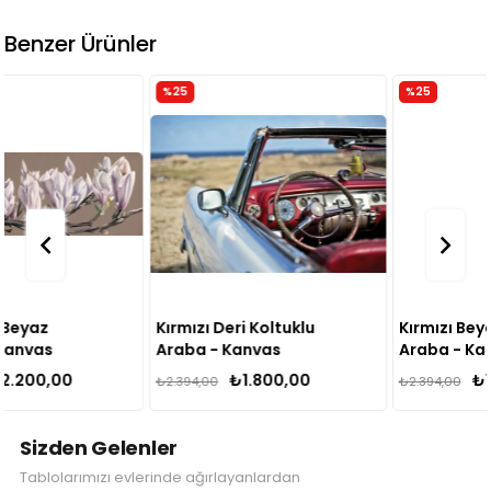
Benzer Ürünler
%25
%25
Kırmızı Deri Koltuklu
Kırmızı Beyaz Klasik
Araba - Kanvas
Araba - Kanvas
Tablo
Tablo
₺1.800,00
₺1.800,00
₺2.394,00
₺2.394,00
Sizden Gelenler
Tablolarımızı evlerinde ağırlayanlardan