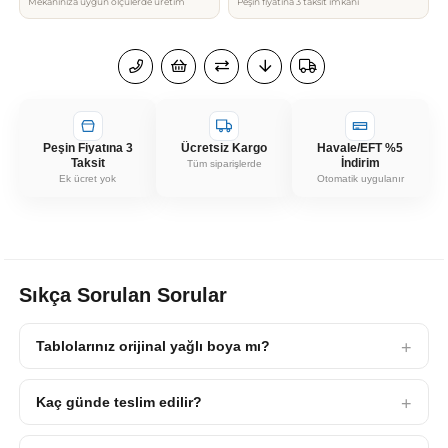
Mekânınıza uygun ölçülerde üretim
Peşin fiyatına 3 taksit imkânı
Peşin Fiyatına 3
Ücretsiz Kargo
Havale/EFT %5
Taksit
İndirim
Tüm siparişlerde
Ek ücret yok
Otomatik uygulanır
Sıkça Sorulan Sorular
Tablolarınız orijinal yağlı boya mı?
Kaç günde teslim edilir?