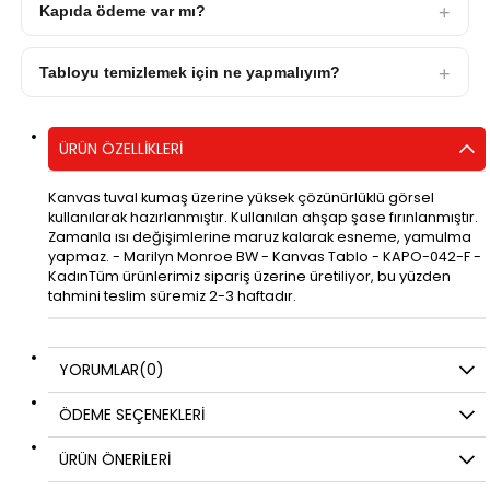
Kapıda ödeme var mı?
Tabloyu temizlemek için ne yapmalıyım?
ÜRÜN ÖZELLIKLERI
Kanvas tuval kumaş üzerine yüksek çözünürlüklü görsel
kullanılarak hazırlanmıştır. Kullanılan ahşap şase fırınlanmıştır.
Zamanla ısı değişimlerine maruz kalarak esneme, yamulma
yapmaz. - Marilyn Monroe BW - Kanvas Tablo - KAPO-042-F -
KadınTüm ürünlerimiz sipariş üzerine üretiliyor, bu yüzden
tahmini teslim süremiz 2-3 haftadır.
YORUMLAR
(0)
ÖDEME SEÇENEKLERI
ÜRÜN ÖNERILERI