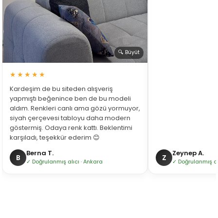
🔍 Büyüt
★★★★★
Kardeşim de bu siteden alışveriş
yapmıştı beğenince ben de bu modeli
aldım. Renkleri canlı ama gözü yormuyor,
siyah çerçevesi tabloyu daha modern
göstermiş. Odaya renk kattı. Beklentimi
karşıladı, teşekkür ederim 😊
Berna T.
Zeynep A.
B
Z
✓ Doğrulanmış alıcı · Ankara
✓ Doğrulanmış alı