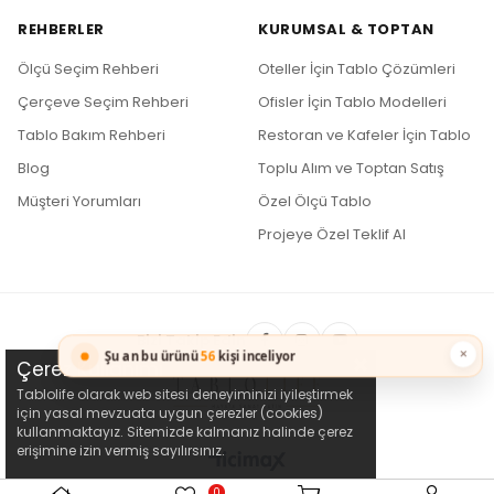
REHBERLER
KURUMSAL & TOPTAN
Ölçü Seçim Rehberi
Oteller İçin Tablo Çözümleri
Çerçeve Seçim Rehberi
Ofisler İçin Tablo Modelleri
Tablo Bakım Rehberi
Restoran ve Kafeler İçin Tablo
Blog
Toplu Alım ve Toptan Satış
Müşteri Yorumları
Özel Ölçü Tablo
Projeye Özel Teklif Al
Bizi Takip Edin
×
Şu an bu ürünü
56
kişi inceliyor
Çerez Kullanımı
Tablolife olarak web sitesi deneyiminizi iyileştirmek
için yasal mevzuata uygun çerezler (cookies)
kullanmaktayız. Sitemizde kalmanız halinde çerez
erişimine izin vermiş sayılırsınız.
0