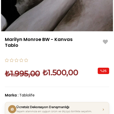
Marilyn Monroe BW - Kanvas
Tablo
₺1.500,00
%
25
₺1.995,00
İndirim
Marka
:
Tablolife
Ücretsiz Dekorasyon Danışmanlığı
›
Yaşam alanınıza en uygun ürün ve ölçüyü birlikte seçelim.