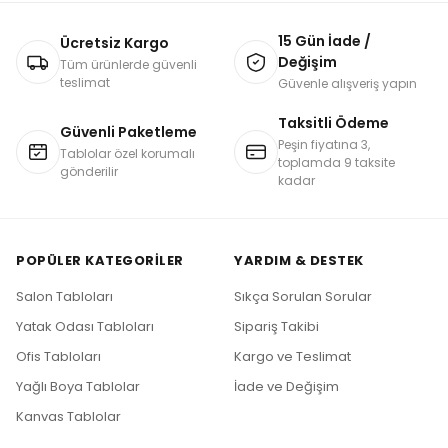
15 Gün İade /
Ücretsiz Kargo
Değişim
Tüm ürünlerde güvenli
teslimat
Güvenle alışveriş yapın
Taksitli Ödeme
Güvenli Paketleme
Peşin fiyatına 3,
Tablolar özel korumalı
toplamda 9 taksite
gönderilir
kadar
POPÜLER KATEGORILER
YARDIM & DESTEK
Salon Tabloları
Sıkça Sorulan Sorular
Yatak Odası Tabloları
Sipariş Takibi
Ofis Tabloları
Kargo ve Teslimat
Yağlı Boya Tablolar
İade ve Değişim
Kanvas Tablolar