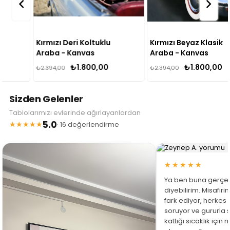
Kırmızı Deri Koltuklu
Kırmızı Beyaz Klasik
Araba - Kanvas
Araba - Kanvas
Tablo
Tablo
₺1.800,00
₺1.800,00
₺2.394,00
₺2.394,00
Sizden Gelenler
Tablolarımızı evlerinde ağırlayanlardan
5.0
★★★★★
· 16 değerlendirme
★★★★★
Ya ben buna gerçe
diyebilirim. Misafir
fark ediyor, herkes
soruyor ve gururla 
kattığı sıcaklık için