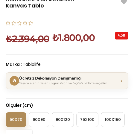
Kanvas Tablo
₺1.800,00
%
25
₺2.394,00
İndirim
Marka
:
Tablolife
Ücretsiz Dekorasyon Danışmanlığı
›
Yaşam alanınıza en uygun ürün ve ölçüyü birlikte seçelim.
Ölçüler (cm)
50X70
60X90
90X120
75X100
100X150