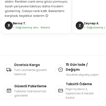
aldım. Renkleri canlı ama gözü yormuyor,
siyah çerçevesi tabloyu daha modern
göstermiş. Odaya renk kattı. Beklentimi
karşıladı, teşekkür ederim 😊
Berna T.
Zeynep A.
B
Z
✓ Doğrulanmış alıcı · Ankara
✓ Doğrulanmış alı
15 Gün İade /
Ücretsiz Kargo
Değişim
Tüm ürünlerde güvenli
teslimat
Güvenle alışveriş yapın
Taksitli Ödeme
Güvenli Paketleme
Peşin fiyatına 3,
Tablolar özel korumalı
toplamda 9 taksite
gönderilir
kadar