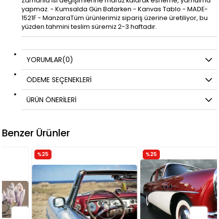
Zamanla ısı değişimlerine maruz kalarak esneme, yamulma
yapmaz. - Kumsalda Gün Batarken - Kanvas Tablo - MADE-
1521F - ManzaraTüm ürünlerimiz sipariş üzerine üretiliyor, bu
yüzden tahmini teslim süremiz 2-3 haftadır.
YORUMLAR
(0)
ÖDEME SEÇENEKLERI
ÜRÜN ÖNERILERI
Benzer Ürünler
%25
%25