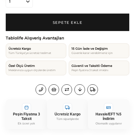
Tablolife Alışveriş Avantajları
Ücretsiz Kargo
15 Gün İade ve Değişim
Tüm Türkiye’ye ücretsiz teslimat
Güvenle karar verebilmeniz için
Özel Ölçü Üretim
Güvenli ve Taksitli Ödeme
Mekânınıza uygun ölçülerde üretim
Peşin fiyatına 3 taksit imkânı
Peşin Fiyatına 3
Ücretsiz Kargo
Havale/EFT %5
Taksit
İndirim
Tüm siparişlerde
Ek ücret yok
Otomatik uygulanır