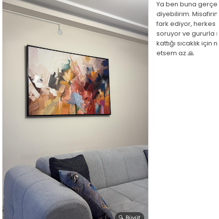
Ya ben buna gerçe
diyebilirim. Misafir
fark ediyor, herkes
soruyor ve gururla 
kattığı sıcaklık için
etsem az 🙏
🔍 Büyüt