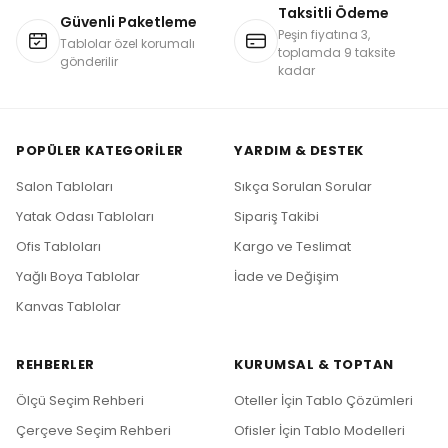
Taksitli Ödeme
Güvenli Paketleme
Peşin fiyatına 3,
Tablolar özel korumalı
toplamda 9 taksite
gönderilir
kadar
POPÜLER KATEGORILER
YARDIM & DESTEK
Salon Tabloları
Sıkça Sorulan Sorular
Yatak Odası Tabloları
Sipariş Takibi
Ofis Tabloları
Kargo ve Teslimat
Yağlı Boya Tablolar
İade ve Değişim
Kanvas Tablolar
REHBERLER
KURUMSAL & TOPTAN
Ölçü Seçim Rehberi
Oteller İçin Tablo Çözümleri
Çerçeve Seçim Rehberi
Ofisler İçin Tablo Modelleri