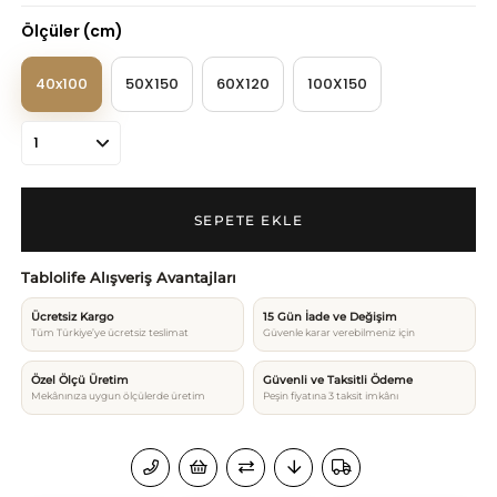
Ölçüler (cm)
40x100
50X150
60X120
100X150
Tablolife Alışveriş Avantajları
Ücretsiz Kargo
15 Gün İade ve Değişim
Tüm Türkiye’ye ücretsiz teslimat
Güvenle karar verebilmeniz için
Özel Ölçü Üretim
Güvenli ve Taksitli Ödeme
Mekânınıza uygun ölçülerde üretim
Peşin fiyatına 3 taksit imkânı