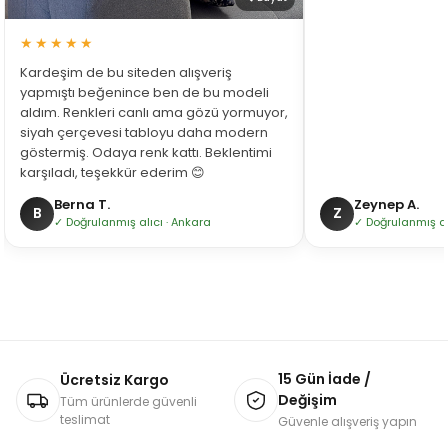
★★★★★
Kardeşim de bu siteden alışveriş
yapmıştı beğenince ben de bu modeli
aldım. Renkleri canlı ama gözü yormuyor,
siyah çerçevesi tabloyu daha modern
göstermiş. Odaya renk kattı. Beklentimi
karşıladı, teşekkür ederim 😊
Berna T.
Zeynep A.
B
Z
✓ Doğrulanmış alıcı · Ankara
✓ Doğrulanmış alı
15 Gün İade /
Ücretsiz Kargo
Değişim
Tüm ürünlerde güvenli
teslimat
Güvenle alışveriş yapın