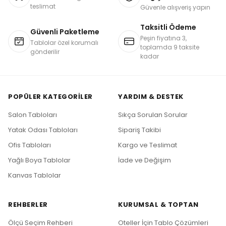
teslimat
Güvenle alışveriş yapın
Taksitli Ödeme
Güvenli Paketleme
Peşin fiyatına 3,
Tablolar özel korumalı
toplamda 9 taksite
gönderilir
kadar
POPÜLER KATEGORILER
YARDIM & DESTEK
Salon Tabloları
Sıkça Sorulan Sorular
Yatak Odası Tabloları
Sipariş Takibi
Ofis Tabloları
Kargo ve Teslimat
Yağlı Boya Tablolar
İade ve Değişim
Kanvas Tablolar
REHBERLER
KURUMSAL & TOPTAN
Ölçü Seçim Rehberi
Oteller İçin Tablo Çözümleri