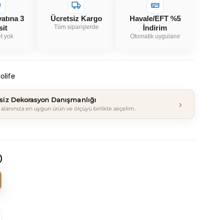
yatına 3
Ücretsiz Kargo
Havale/EFT %5
sit
Tüm siparişlerde
İndirim
t yok
Otomatik uygulanır
olife
tsiz Dekorasyon Danışmanlığı
›
alanınıza en uygun ürün ve ölçüyü birlikte seçelim.
)