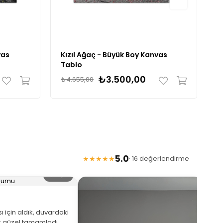
vas
Kızıl Ağaç - Büyük Boy Kanvas
G
Tablo
₺3.500,00
₺4.655,00
₺
5.0
★★★★★
· 16 değerlendirme
🔍 Büyüt
 için aldık, duvardaki
 güzel tamamladı.