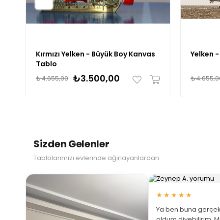
Kırmızı Yelken - Büyük Boy Kanvas
Yelken 
Tablo
₺3.500,00
₺4.655,00
₺4.655,0
Sizden Gelenler
Tablolarımızı evlerinde ağırlayanlardan
★★★★★
Ya ben buna gerçek
oldum diyebilirim. M