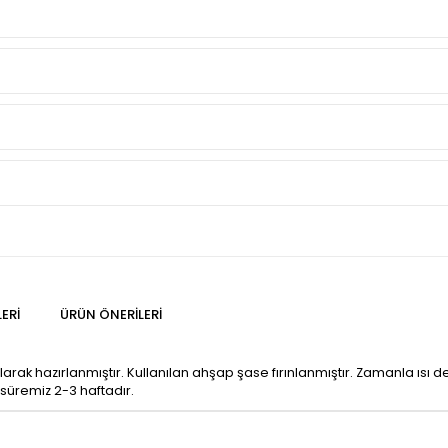
ERI
ÜRÜN ÖNERILERI
ılarak hazırlanmıştır. Kullanılan ahşap şase fırınlanmıştır. Zamanla
 süremiz 2-3 haftadır.