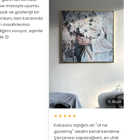
eve masayla uyumlu
yük ve gösterişli bir
ordum, tam kararında
★
 misafirlerimiz
ığımı soruyor, eşimle
Arka
ik 😊
beni
de a
bekl
saat
🔍 Büyüt
★★★★★
Kutusunu açtığım an "of ne
güzelmiş" dedim kendi kendime.
Çerçevesi sapasağlam, en ufak