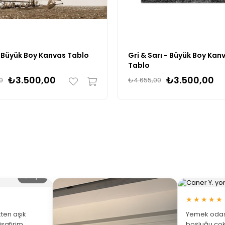
- Büyük Boy Kanvas Tablo
Gri & Sarı - Büyük Boy Kan
Tablo
₺3.500,00
₺3.500,00
0
₺4.655,00
🔍 Büyüt
★★★★★
ten aşık
Yemek odası
isafirim
boşluğu çok