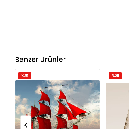
Benzer Ürünler
%25
%25