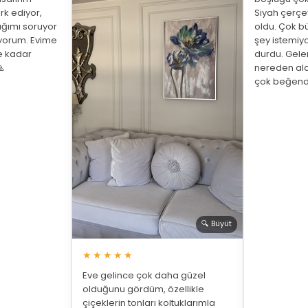
rk ediyor,
Siyah çerç
ığımı soruyor
oldu. Çok bü
üyorum. Evime
şey istemiy
ne kadar
durdu. Gelen

nereden ald
çok beğend
🔍 Büyüt
★★★★★
Eve gelince çok daha güzel
olduğunu gördüm, özellikle
çiçeklerin tonları koltuklarımla