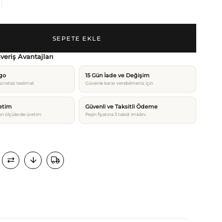
şveriş Avantajları
rgo
15 Gün İade ve Değişim
cretsiz teslimat
Güvenle karar verebilmeniz için
etim
Güvenli ve Taksitli Ödeme
n ölçülerde üretim
Peşin fiyatına 3 taksit imkânı