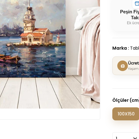
Peşin Fi
Tak
Ek ücre
Marka
:
Tabl
Ücre
Yaşam 
Ölçüler (cm
100X150