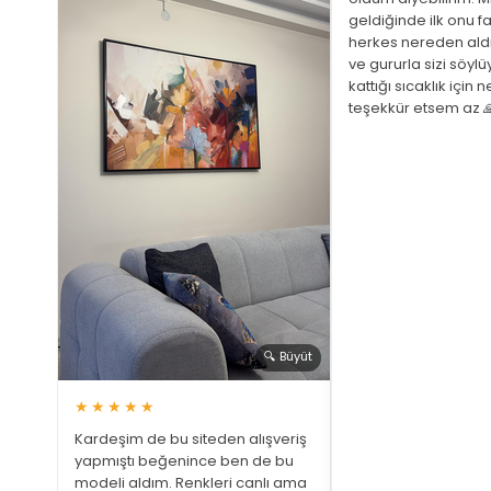
geldiğinde ilk onu fa
herkes nereden ald
ve gururla sizi söyl
 Büyüt
kattığı sıcaklık için 
teşekkür etsem az 
ariş
ştim
üphem
a bir
 gözüm
🔍 Büyüt
★★★★★
Kardeşim de bu siteden alışveriş
yapmıştı beğenince ben de bu
modeli aldım. Renkleri canlı ama