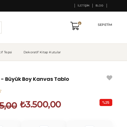
İLETIŞIM
BLOG
0
SEPETIM
if Tepsi
Dekoratif Kitap Kutular
i - Büyük Boy Kanvas Tablo
₺3.500,00
%
25
5,00
İndirim