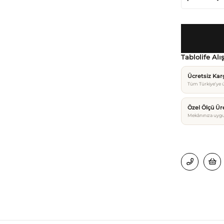
Tablolife Alı
Ücretsiz Ka
Tüm Türkiye’ye ü
Özel Ölçü Ür
Mekânınıza uygu