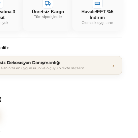
yatına 3
Ücretsiz Kargo
Havale/EFT %5
sit
Tüm siparişlerde
İndirim
t yok
Otomatik uygulanır
olife
tsiz Dekorasyon Danışmanlığı
›
alanınıza en uygun ürün ve ölçüyü birlikte seçelim.
)