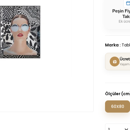
Peşin Fi
Tak
Ek ücre
Marka
:
Tabl
Ücre
Yaşam 
Ölçüler (cm
60X80