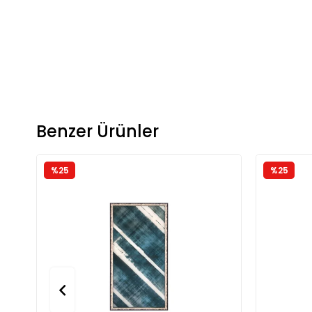
Benzer Ürünler
%25
%25