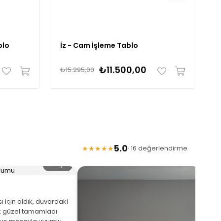
blo
İz - Cam İşleme Tablo
D
₺11.500,00
₺15.295,00
₺
5.0
★★★★★
· 16 değerlendirme
🔍 Büyüt
 için aldık, duvardaki
 güzel tamamladı.