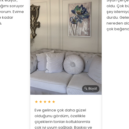
rk ediyor,
Siyah çerç
ığımı soruyor
oldu. Çok bü
üyorum. Evime
şey istemiy
ne kadar
durdu. Gelen

nereden ald
çok beğend
🔍 Büyüt
★★★★★
Eve gelince çok daha güzel
olduğunu gördüm, özellikle
çiçeklerin tonları koltuklarımla
çok iyi uyum sağladı. Baskısı ve