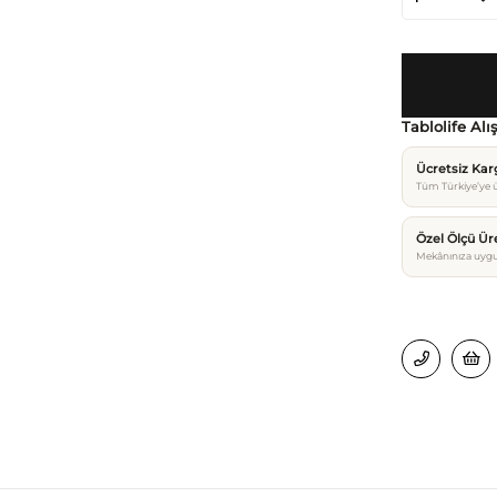
Tablolife Alı
Ücretsiz Ka
Tüm Türkiye’ye ü
Özel Ölçü Ür
Mekânınıza uygu