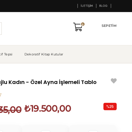
İLETIŞIM
BLOG
0
SEPETIM
if Tepsi
Dekoratif Kitap Kutular
ujlu Kadın - Özel Ayna İşlemeli Tablo
₺19.500,00
%
25
35,00
İndirim