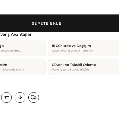
şveriş Avantajları
rgo
15 Gün İade ve Değişim
cretsiz teslimat
Güvenle karar verebilmeniz için
etim
Güvenli ve Taksitli Ödeme
n ölçülerde üretim
Peşin fiyatına 3 taksit imkânı