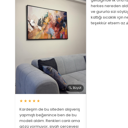
geldiğinde ilk onu fa
herkes nereden ald
ve gururla sizi söyl
 Büyüt
kattığı sıcaklık için 
teşekkür etsem az 
ariş
ştim
üphem
a bir
 gözüm
🔍 Büyüt
★★★★★
Kardeşim de bu siteden alışveriş
yapmıştı beğenince ben de bu
modeli aldım. Renkleri canlı ama
gözü yormuyor, siyah çerçevesi