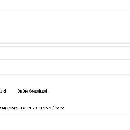
ERI
ÜRÜN ÖNERILERI
emeli Tablo - DK-7073 - Tablo / Pano