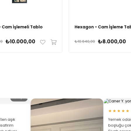
 Cam İşlemeli Tablo
Hexagon - Cam İşleme Ta
₺10.000,00
₺8.000,00
00
₺10.640,00
🔍 Büyüt
★★★★★
ten aşık
Yemek odası
isafirim
boşluğu çok