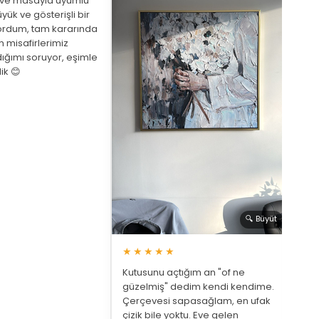
eve masayla uyumlu
yük ve gösterişli bir
ordum, tam kararında
★
 misafirlerimiz
ığımı soruyor, eşimle
Arka
ik 😊
beni
de a
bekl
saat
🔍 Büyüt
★★★★★
Kutusunu açtığım an "of ne
güzelmiş" dedim kendi kendime.
Çerçevesi sapasağlam, en ufak
çizik bile yoktu. Eve gelen