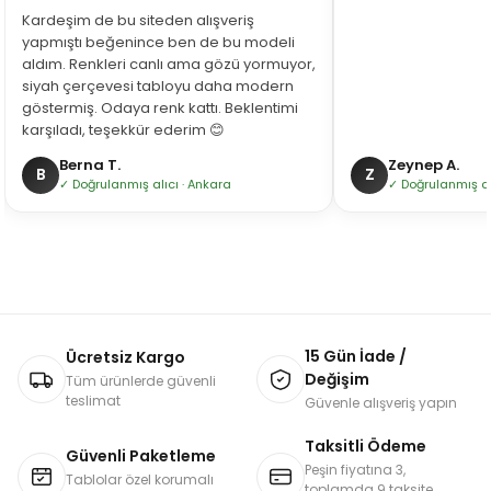
Kardeşim de bu siteden alışveriş
yapmıştı beğenince ben de bu modeli
aldım. Renkleri canlı ama gözü yormuyor,
siyah çerçevesi tabloyu daha modern
göstermiş. Odaya renk kattı. Beklentimi
karşıladı, teşekkür ederim 😊
Berna T.
Zeynep A.
B
Z
✓ Doğrulanmış alıcı · Ankara
✓ Doğrulanmış alı
15 Gün İade /
Ücretsiz Kargo
Değişim
Tüm ürünlerde güvenli
teslimat
Güvenle alışveriş yapın
Taksitli Ödeme
Güvenli Paketleme
Peşin fiyatına 3,
Tablolar özel korumalı
toplamda 9 taksite