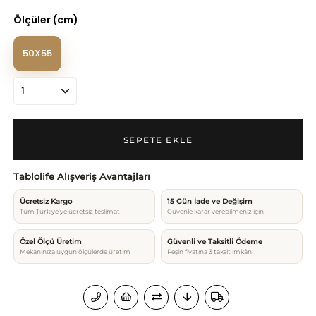
Ölçüler (cm)
50X55
Tablolife Alışveriş Avantajları
Ücretsiz Kargo
15 Gün İade ve Değişim
Tüm Türkiye’ye ücretsiz teslimat
Güvenle karar verebilmeniz için
Özel Ölçü Üretim
Güvenli ve Taksitli Ödeme
Mekânınıza uygun ölçülerde üretim
Peşin fiyatına 3 taksit imkânı