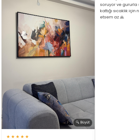
soruyor ve gururla 
kattığı sıcaklık için
etsem az 🙏
🔍 Büyüt
★★★★★