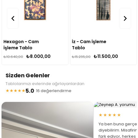
Hexagon - Cam
İz - Cam İşleme
İşleme Tablo
Tablo
₺8.000,00
₺11.500,00
₺10.640,00
₺15.295,00
Sizden Gelenler
Tablolarımızı evlerinde ağırlayanlardan
5.0
★★★★★
· 16 değerlendirme
★★★★★
Ya ben buna gerçe
diyebilirim. Misafir
fark ediyor, herkes