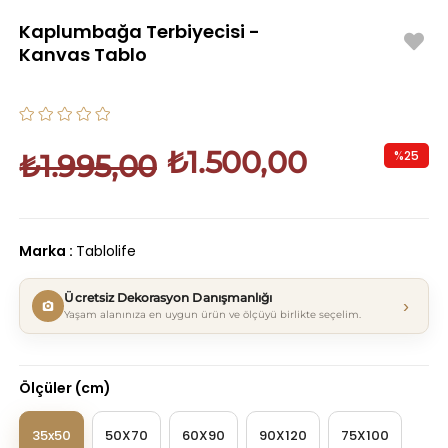
Kaplumbağa Terbiyecisi -
Kanvas Tablo
₺1.500,00
%
25
₺1.995,00
İndirim
Marka
:
Tablolife
Ücretsiz Dekorasyon Danışmanlığı
›
Yaşam alanınıza en uygun ürün ve ölçüyü birlikte seçelim.
Ölçüler (cm)
35x50
50X70
60X90
90X120
75X100