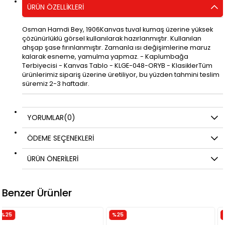
ÜRÜN ÖZELLIKLERI
Osman Hamdi Bey, 1906Kanvas tuval kumaş üzerine yüksek
çözünürlüklü görsel kullanılarak hazırlanmıştır. Kullanılan
ahşap şase fırınlanmıştır. Zamanla ısı değişimlerine maruz
kalarak esneme, yamulma yapmaz. - Kaplumbağa
Terbiyecisi - Kanvas Tablo - KLGE-048-ORYB - KlasiklerTüm
ürünlerimiz sipariş üzerine üretiliyor, bu yüzden tahmini teslim
süremiz 2-3 haftadır.
YORUMLAR
(0)
ÖDEME SEÇENEKLERI
ÜRÜN ÖNERILERI
Benzer Ürünler
%25
%25