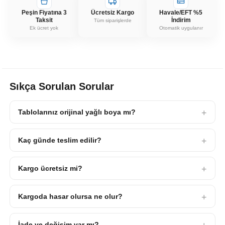
Peşin Fiyatına 3
Ücretsiz Kargo
Havale/EFT %5
Taksit
İndirim
Tüm siparişlerde
Ek ücret yok
Otomatik uygulanır
Sıkça Sorulan Sorular
Tablolarınız orijinal yağlı boya mı?
Kaç günde teslim edilir?
Kargo ücretsiz mi?
Kargoda hasar olursa ne olur?
İade ve değişim var mı?