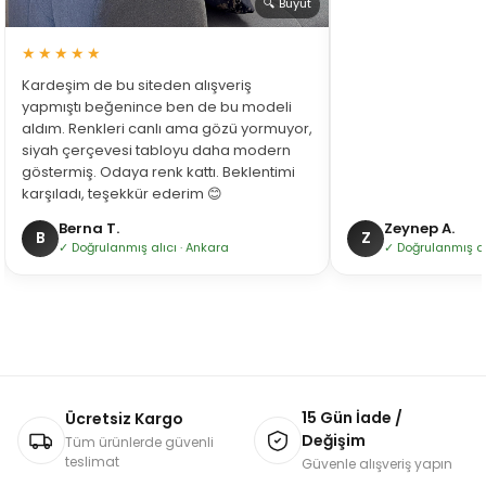
🔍 Büyüt
★★★★★
Kardeşim de bu siteden alışveriş
yapmıştı beğenince ben de bu modeli
aldım. Renkleri canlı ama gözü yormuyor,
siyah çerçevesi tabloyu daha modern
göstermiş. Odaya renk kattı. Beklentimi
karşıladı, teşekkür ederim 😊
Berna T.
Zeynep A.
B
Z
✓ Doğrulanmış alıcı · Ankara
✓ Doğrulanmış alı
15 Gün İade /
Ücretsiz Kargo
Değişim
Tüm ürünlerde güvenli
teslimat
Güvenle alışveriş yapın