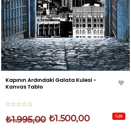
Kapının Ardındaki Galata Kulesi -
Kanvas Tablo
₺1.500,00
%
25
₺1.995,00
İndirim