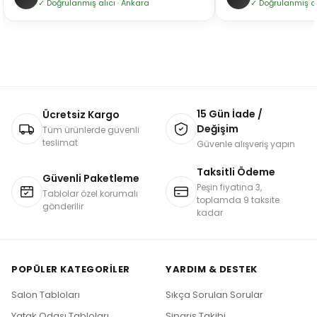
✓ Doğrulanmış alıcı · Ankara
✓ Doğrulanmış alı
15 Gün İade /
Ücretsiz Kargo
Değişim
Tüm ürünlerde güvenli
teslimat
Güvenle alışveriş yapın
Taksitli Ödeme
Güvenli Paketleme
Peşin fiyatına 3,
Tablolar özel korumalı
toplamda 9 taksite
gönderilir
kadar
POPÜLER KATEGORILER
YARDIM & DESTEK
Salon Tabloları
Sıkça Sorulan Sorular
Yatak Odası Tabloları
Sipariş Takibi