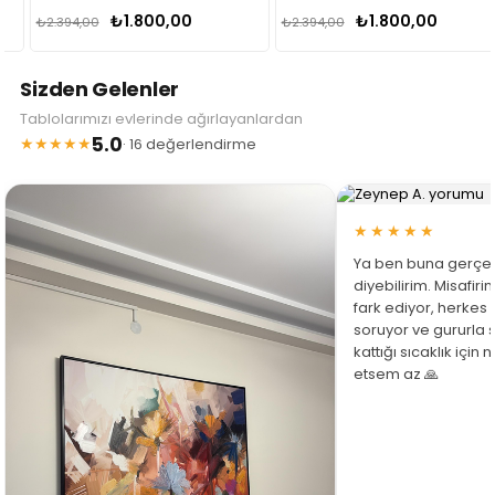
Tablo
Tablo
₺1.800,00
₺1.800,00
₺2.394,00
₺2.394,00
Sizden Gelenler
Tablolarımızı evlerinde ağırlayanlardan
5.0
★★★★★
· 16 değerlendirme
★★★★★
Ya ben buna gerçe
diyebilirim. Misafir
fark ediyor, herkes
soruyor ve gururla 
kattığı sıcaklık için
etsem az 🙏