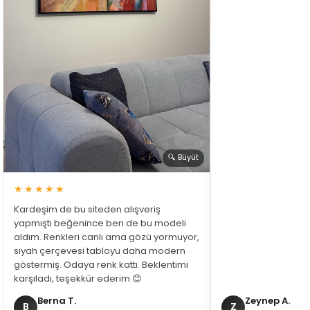
🔍 Büyüt
★★★★★
Kardeşim de bu siteden alışveriş
yapmıştı beğenince ben de bu modeli
aldım. Renkleri canlı ama gözü yormuyor,
siyah çerçevesi tabloyu daha modern
göstermiş. Odaya renk kattı. Beklentimi
karşıladı, teşekkür ederim 😊
Berna T.
Zeynep A.
B
Z