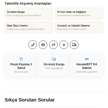
Tablolife Alışveriş Avantajları
Ücretsiz Kargo
15 Gün İade ve Değişim
Tüm Türkiye’ye ücretsiz teslimat
Güvenle karar verebilmeniz için
Özel Ölçü Üretim
Güvenli ve Taksitli Ödeme
Mekânınıza uygun ölçülerde üretim
Peşin fiyatına 3 taksit imkânı
Peşin Fiyatına 3
Ücretsiz Kargo
Havale/EFT %5
Taksit
İndirim
Tüm siparişlerde
Ek ücret yok
Otomatik uygulanır
Sıkça Sorulan Sorular