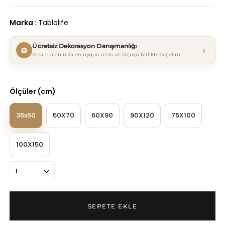
Marka
:
Tablolife
Ücretsiz Dekorasyon Danışmanlığı
›
Yaşam alanınıza en uygun ürün ve ölçüyü birlikte seçelim.
Ölçüler (cm)
35x50
50X70
60X90
90X120
75X100
100X150