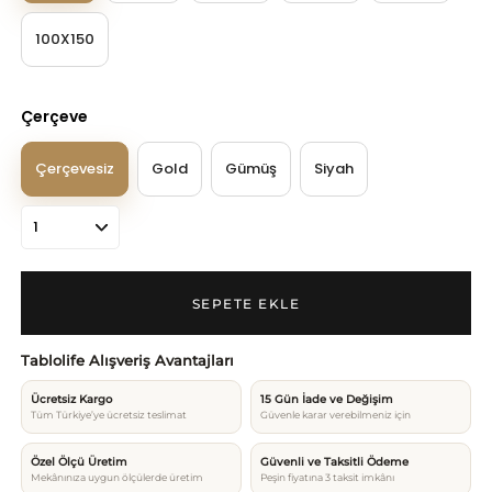
100X150
Çerçeve
Çerçevesiz
Gold
Gümüş
Siyah
Tablolife Alışveriş Avantajları
Ücretsiz Kargo
15 Gün İade ve Değişim
Tüm Türkiye’ye ücretsiz teslimat
Güvenle karar verebilmeniz için
Özel Ölçü Üretim
Güvenli ve Taksitli Ödeme
Mekânınıza uygun ölçülerde üretim
Peşin fiyatına 3 taksit imkânı