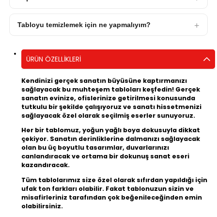
Tabloyu temizlemek için ne yapmalıyım?
ÜRÜN ÖZELLIKLERI
Kendinizi gerçek sanatın büyüsüne kaptırmanızı
sağlayacak bu muhteşem tabloları keşfedin! Gerçek
sanatın evinize, ofislerinize getirilmesi konusunda
tutkulu bir şekilde çalışıyoruz ve sanatı hissetmenizi
sağlayacak özel olarak seçilmiş eserler sunuyoruz.
Her bir tablomuz, yoğun yağlı boya dokusuyla dikkat
çekiyor. Sanatın derinliklerine dalmanızı sağlayacak
olan bu üç boyutlu tasarımlar, duvarlarınızı
canlandıracak ve ortama bir dokunuş sanat eseri
kazandıracak.
Tüm tablolarımız size özel olarak sıfırdan yapıldığı için
ufak ton farkları olabilir. Fakat tablonuzun sizin ve
misafirleriniz tarafından çok beğenileceğinden emin
olabilirsiniz.