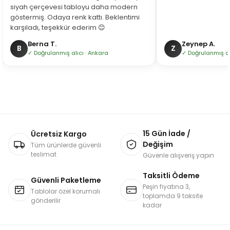
siyah çerçevesi tabloyu daha modern
göstermiş. Odaya renk kattı. Beklentimi
karşıladı, teşekkür ederim 😊
Berna T.
Zeynep A.
B
Z
✓ Doğrulanmış alıcı · Ankara
✓ Doğrulanmış alı
15 Gün İade /
Ücretsiz Kargo
Değişim
Tüm ürünlerde güvenli
teslimat
Güvenle alışveriş yapın
Taksitli Ödeme
Güvenli Paketleme
Peşin fiyatına 3,
Tablolar özel korumalı
toplamda 9 taksite
gönderilir
kadar