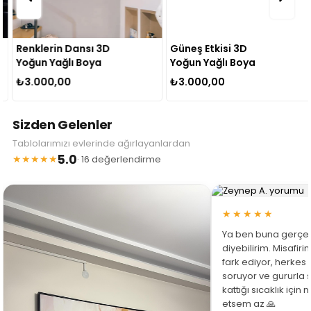
Renklerin Dansı 3D
Güneş Etkisi 3D
Yoğun Yağlı Boya
Yoğun Yağlı Boya
Dokulu Tablo
Dokulu Tablo
₺3.000,00
₺3.000,00
Sizden Gelenler
Tablolarımızı evlerinde ağırlayanlardan
5.0
★★★★★
· 16 değerlendirme
★★★★★
Ya ben buna gerçe
diyebilirim. Misafir
fark ediyor, herkes
soruyor ve gururla 
kattığı sıcaklık için
etsem az 🙏