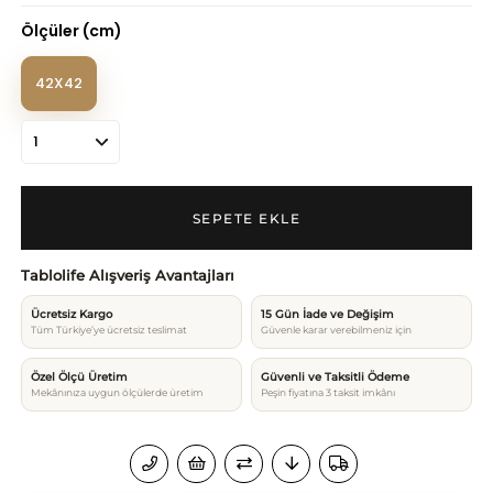
Ölçüler (cm)
42X42
Tablolife Alışveriş Avantajları
Ücretsiz Kargo
15 Gün İade ve Değişim
Tüm Türkiye’ye ücretsiz teslimat
Güvenle karar verebilmeniz için
Özel Ölçü Üretim
Güvenli ve Taksitli Ödeme
Mekânınıza uygun ölçülerde üretim
Peşin fiyatına 3 taksit imkânı