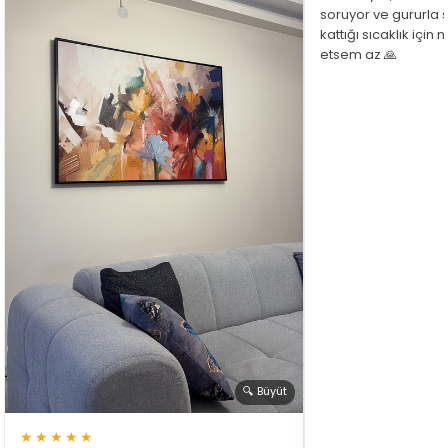
soruyor ve gururla 
kattığı sıcaklık için
etsem az 🙏
🔍 Büyüt
★★★★★