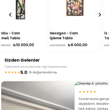
Hexagon - Cam
İz - Cam İşleme
İşleme Tablo
Tablo
₺8.000,00
₺11.500,00
₺10.640,00
₺15.295,00
Sizden Gelenler
Tablolarımızı evlerinde ağırlayanlardan
5.0
★★★★★
· 16 değerlendirme
★★★★★
Ya ben buna gerçe
diyebilirim. Misafir
fark ediyor, herkes