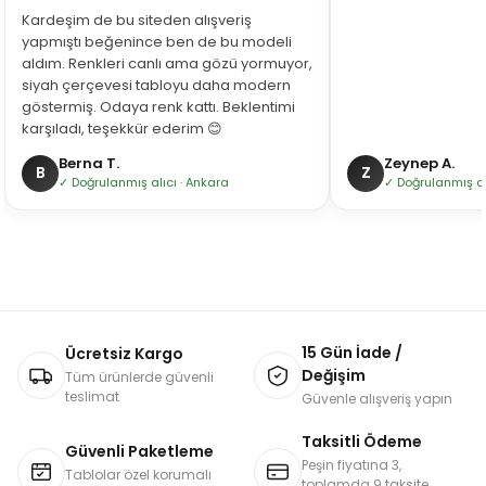
Kardeşim de bu siteden alışveriş
yapmıştı beğenince ben de bu modeli
aldım. Renkleri canlı ama gözü yormuyor,
siyah çerçevesi tabloyu daha modern
göstermiş. Odaya renk kattı. Beklentimi
karşıladı, teşekkür ederim 😊
Berna T.
Zeynep A.
B
Z
✓ Doğrulanmış alıcı · Ankara
✓ Doğrulanmış alı
15 Gün İade /
Ücretsiz Kargo
Değişim
Tüm ürünlerde güvenli
teslimat
Güvenle alışveriş yapın
Taksitli Ödeme
Güvenli Paketleme
Peşin fiyatına 3,
Tablolar özel korumalı
toplamda 9 taksite