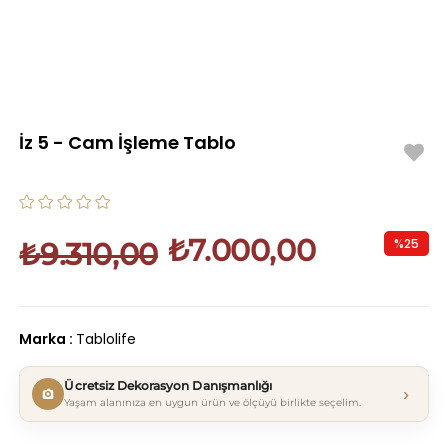
İz 5 - Cam İşleme Tablo
₺7.000,00
%
25
₺9.310,00
İndirim
Marka
:
Tablolife
Ücretsiz Dekorasyon Danışmanlığı
›
Yaşam alanınıza en uygun ürün ve ölçüyü birlikte seçelim.