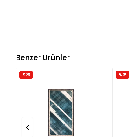
Benzer Ürünler
%25
%25