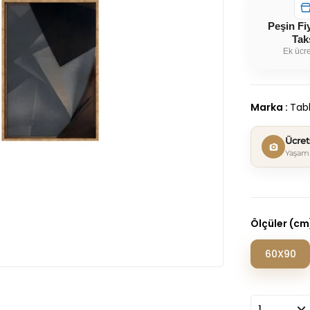
Peşin Fi
Tak
Ek ücre
Marka
:
Tabl
Ücre
Yaşam 
Ölçüler (cm
60X90