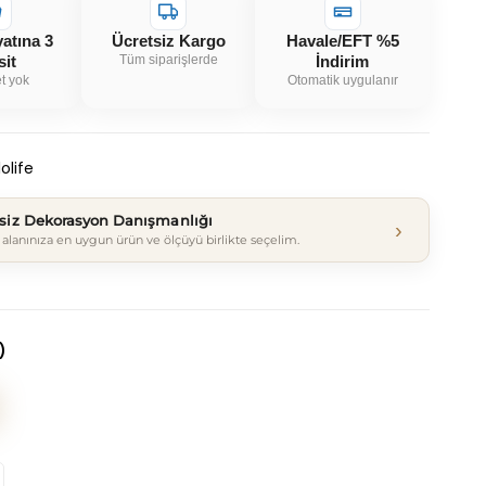
yatına 3
Ücretsiz Kargo
Havale/EFT %5
sit
Tüm siparişlerde
İndirim
t yok
Otomatik uygulanır
olife
tsiz Dekorasyon Danışmanlığı
›
alanınıza en uygun ürün ve ölçüyü birlikte seçelim.
)