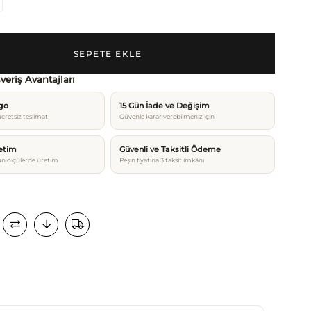
şveriş Avantajları
rgo
15 Gün İade ve Değişim
cretsiz teslimat
Güvenle karar verebilmeniz için
etim
Güvenli ve Taksitli Ödeme
n ölçülerde üretim
Peşin fiyatına 3 taksit imkânı