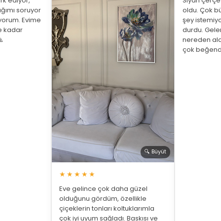
rk ediyor,
Siyah çerç
ığımı soruyor
oldu. Çok bü
üyorum. Evime
şey istemiy
ne kadar
durdu. Gelen

nereden ald
çok beğend
🔍 Büyüt
★★★★★
Eve gelince çok daha güzel
olduğunu gördüm, özellikle
çiçeklerin tonları koltuklarımla
çok iyi uyum sağladı. Baskısı ve