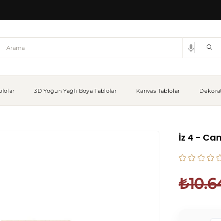
lolar
3D Yoğun Yağlı Boya Tablolar
Kanvas Tablolar
Dekorat
İz 4 - Ca
₺10.6