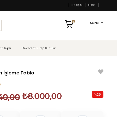
İLETIŞIM
BLOG
0
SEPETIM
if Tepsi
Dekoratif Kitap Kutular
m İşleme Tablo
₺8.000,00
%
25
40,00
İndirim