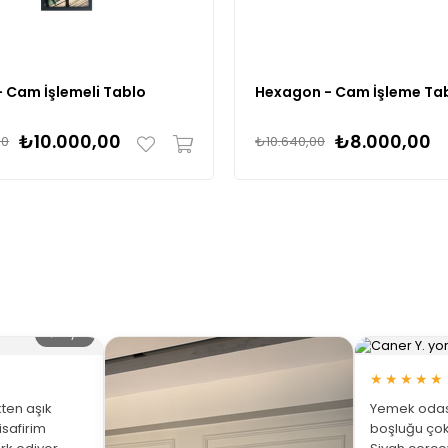
 Cam İşlemeli Tablo
Hexagon - Cam İşleme Ta
₺10.000,00
₺8.000,00
00
₺10.640,00
🔍 Büyüt
★★★★★
ten aşık
Yemek odası
isafirim
boşluğu çok