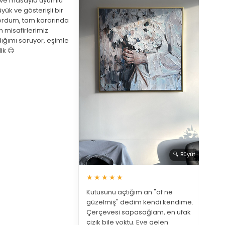
eve masayla uyumlu
yük ve gösterişli bir
ordum, tam kararında
★
 misafirlerimiz
ığımı soruyor, eşimle
Arka
ik 😊
beni
de a
bekl
saat
🔍 Büyüt
★★★★★
Kutusunu açtığım an "of ne
güzelmiş" dedim kendi kendime.
Çerçevesi sapasağlam, en ufak
çizik bile yoktu. Eve gelen