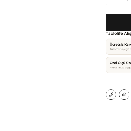
Tablolife Alı
Ücretsiz Ka
Tüm Türkiye’ye ü
Özel Ölçü Ür
Mekânınıza uygu