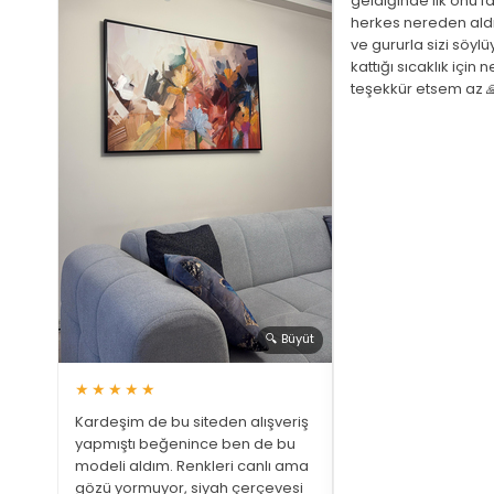
geldiğinde ilk onu fa
herkes nereden ald
ve gururla sizi söyl
 Büyüt
kattığı sıcaklık için 
teşekkür etsem az 
ariş
ştim
üphem
a bir
 gözüm
🔍 Büyüt
★★★★★
Kardeşim de bu siteden alışveriş
yapmıştı beğenince ben de bu
modeli aldım. Renkleri canlı ama
gözü yormuyor, siyah çerçevesi