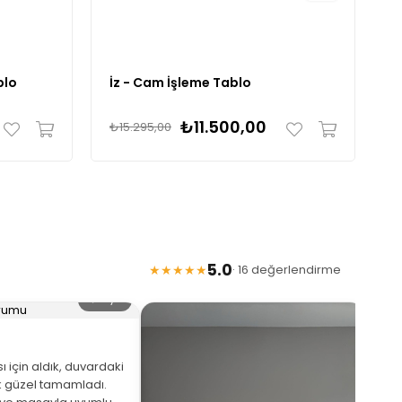
blo
İz - Cam İşleme Tablo
D
₺11.500,00
₺15.295,00
₺
5.0
★★★★★
· 16 değerlendirme
🔍 Büyüt
 için aldık, duvardaki
 güzel tamamladı.