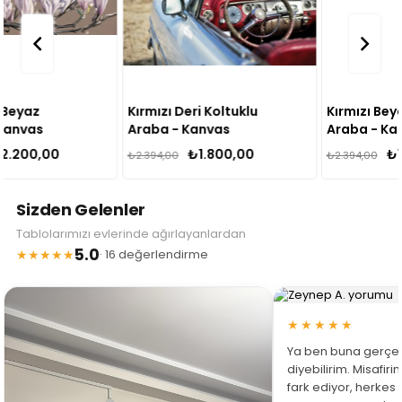
Kırmızı Deri Koltuklu
Kırmızı Beyaz Klasik
Araba - Kanvas
Araba - Kanvas
Tablo
Tablo
₺1.800,00
₺1.800,00
₺2.394,00
₺2.394,00
Sizden Gelenler
Tablolarımızı evlerinde ağırlayanlardan
5.0
★★★★★
· 16 değerlendirme
★★★★★
Ya ben buna gerçe
diyebilirim. Misafir
fark ediyor, herkes