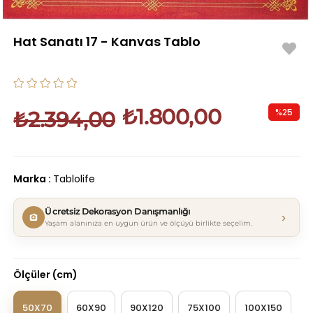
Hat Sanatı 17 - Kanvas Tablo
₺1.800,00
%
25
₺2.394,00
İndirim
Marka
:
Tablolife
Ücretsiz Dekorasyon Danışmanlığı
›
Yaşam alanınıza en uygun ürün ve ölçüyü birlikte seçelim.
Ölçüler (cm)
50X70
60X90
90X120
75X100
100X150