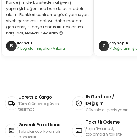
Kardeşim de bu siteden alışveriş
yapmıştı beğenince ben de bu modeli
aldım. Renkleri canlı ama gözü yormuyor,
siyah çerçevesi tabloyu daha modern
göstermiş. Odaya renk kattı. Beklentimi
karşıladı, teşekkür ederim 😊
Berna T.
Zeynep A.
B
Z
✓ Doğrulanmış alıcı · Ankara
✓ Doğrulanmış alı
15 Gün İade /
Ücretsiz Kargo
Değişim
Tüm ürünlerde güvenli
teslimat
Güvenle alışveriş yapın
Taksitli Ödeme
Güvenli Paketleme
Peşin fiyatına 3,
Tablolar özel korumalı
toplamda 9 taksite
gönderilir