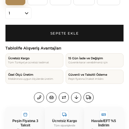
Tablolife Alışveriş Avantajları
Ücretsiz Kargo
15 Gün İade ve Değişim
Tüm Türkiye’ye ücretsiz teslimat
Güvenle karar verebilmeniz için
Özel Ölçü Üretim
Güvenli ve Taksitli Ödeme
Mekânınıza uygun ölçülerde üretim
Peşin fiyatına 3 taksit imkânı
Peşin Fiyatına 3
Ücretsiz Kargo
Havale/EFT %5
Taksit
İndirim
Tüm siparişlerde